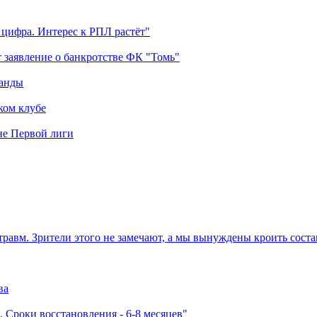
 цифра. Интерес к РПЛ растёт"
 заявление о банкротстве ФК "Томь"
манды
ком клубе
оне Первой лиги
травм. Зрители этого не замечают, а мы вынуждены кроить соста
ва
 Сроки восстановления - 6-8 месяцев"