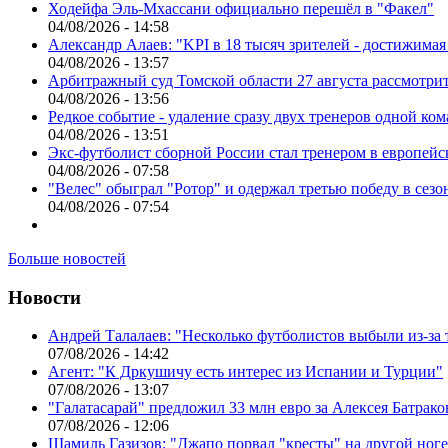
Ходейфа Эль-Мхассани официально перешёл в "Факел"
04/08/2026 - 14:58
Александр Алаев: "KPI в 18 тысяч зрителей - достижимая
04/08/2026 - 13:57
Арбитражный суд Томской области 27 августа рассмотрит
04/08/2026 - 13:56
Редкое событие - удаление сразу двух тренеров одной ко
04/08/2026 - 13:51
Экс-футболист сборной России стал тренером в европейс
04/08/2026 - 07:58
"Велес" обыграл "Ротор" и одержал третью победу в сез
04/08/2026 - 07:54
Больше новостей
Новости
Андрей Талалаев: "Несколько футболистов выбыли из-за 
07/08/2026 - 14:42
Агент: "К Дркушичу есть интерес из Испании и Турции"
07/08/2026 - 13:07
"Галатасарай" предложил 33 млн евро за Алексея Батрако
07/08/2026 - 12:06
Шамиль Газизов: "Джапо порвал "кресты" на другой ноге.