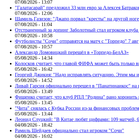
07/08/2026 - 13:07
"Галатасарай" предложил 33 млн евро за Алексея Батрако
07/08/2026 - 12:06
Шамиль Газизов: "Джапо порвал "кресты" на другой ноге.
07/08/2026 - 11:04
Отстраненный за допинг Заболотный стал игроком клуб
07/08/2026 - 10:58
Футболисты "Сочи" отправятся на матч с "Торпедо" 7 авг
07/08/2026 - 10:57
Александр Ломовицкий перешёл в «Торпедо-БелАЗ»
05/08/2026 - 14:34
Колосков считает, что главой ФИФА может быть только 
05/08/2026 - 16:42
Георгий Джикия: "Надо исправлять ситуацию. Этим мы и
05/08/2026 - 14:52
Ливай Гарсия официально перешел в "Панатинаикос" на 
05/08/2026 - 13:49
Фищенко считает, что клуб РПЛ "Родина" рано хоронить
05/08/2026 - 13:45
"Чита" снялась с Кубка России из-за финансовых пробле
05/08/2026 - 13:44
Леонид Слуцкий: "В Китае любят цифрами: 109 матчей, 6
04/08/2026 - 18:42
Рамиль Шейдаев официально стал игроком "Сочи"
04/08/2026 - 16:02