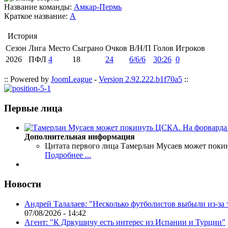
Название команды:
Амкар-Пермь
Краткое название:
А
История
Сезон
Лига
Место
Сыграно
Очков
В/Н/П
Голов
Игроков
2026
ПФЛ
4
18
24
6/6/6
30:26
0
:: Powered by
JoomLeague
-
Version 2.92.222.b1f70a5
::
Первые лица
Дополнительная информация
Цитата первого лица
Тамерлан Мусаев может поки
Подробнее ...
Новости
Андрей Талалаев: "Несколько футболистов выбыли из-за 
07/08/2026 - 14:42
Агент: "К Дркушичу есть интерес из Испании и Турции"