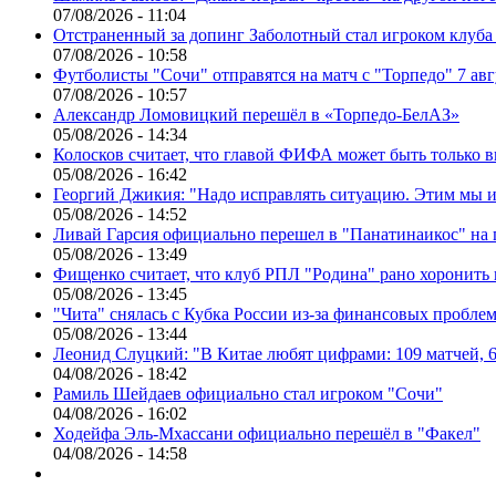
07/08/2026 - 11:04
Отстраненный за допинг Заболотный стал игроком клуб
07/08/2026 - 10:58
Футболисты "Сочи" отправятся на матч с "Торпедо" 7 авг
07/08/2026 - 10:57
Александр Ломовицкий перешёл в «Торпедо-БелАЗ»
05/08/2026 - 14:34
Колосков считает, что главой ФИФА может быть только 
05/08/2026 - 16:42
Георгий Джикия: "Надо исправлять ситуацию. Этим мы и
05/08/2026 - 14:52
Ливай Гарсия официально перешел в "Панатинаикос" на 
05/08/2026 - 13:49
Фищенко считает, что клуб РПЛ "Родина" рано хоронить
05/08/2026 - 13:45
"Чита" снялась с Кубка России из-за финансовых пробле
05/08/2026 - 13:44
Леонид Слуцкий: "В Китае любят цифрами: 109 матчей, 6
04/08/2026 - 18:42
Рамиль Шейдаев официально стал игроком "Сочи"
04/08/2026 - 16:02
Ходейфа Эль-Мхассани официально перешёл в "Факел"
04/08/2026 - 14:58