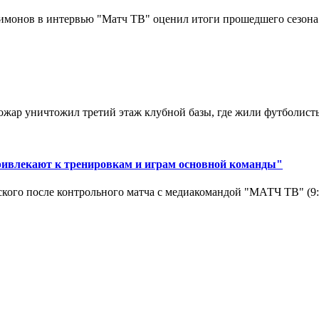
монов в интервью "Матч ТВ" оценил итоги прошедшего сезона д
ар уничтожил третий этаж клубной базы, где жили футболисты. 
ривлекают к тренировкам и играм основной команды"
кого после контрольного матча с медиакомандой "МАТЧ ТВ" (9