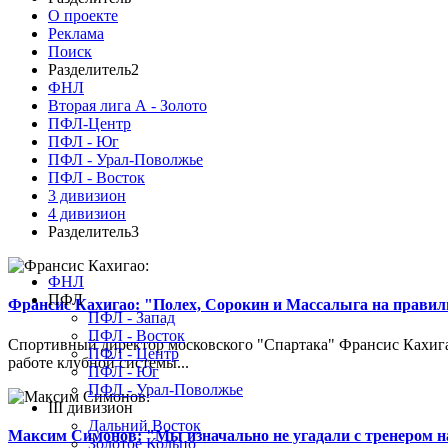
О проекте
Реклама
Поиск
Разделитель2
ФНЛ
Вторая лига А - Золото
ПФЛ-Центр
ПФЛ - Юг
ПФЛ - Урал-Поволжье
ПФЛ - Восток
3 дивизион
4 дивизион
Разделитель3
ФНЛ
ПФЛ
Франсис Кахигао: "Полех, Сорокин и Массалыга на правиль
ПФЛ - Запад
ПФЛ - Восток
Спортивный директор московского "Спартака" Франсис Кахигао
ПФЛ - Центр
работе клубной системы...
ПФЛ - Юг
ПФЛ - Урал-Поволжье
III дивизион
Дальний Восток
Максим Симонов: "Мы изначально не угадали с тренером на
Золотое Кольцо