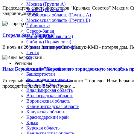
Москва (Группа А)
Председатель совета директоров "Крыльев Советов" Максим Си
Москва (Группа Б)
кадровой ошибке...
Московская область (Группа А)
Московская область (Группа Б)
Приволжье
Северо-Запад
Сгорела база "Машука"
Сибирь (Высшая лига)
Сибирь (Первая лига)
В ночь на 26 июля пятигорский «Машук-КМВ» потерял дом. Пож
Урал и Западная Сибирь
Центр
Юг
Регионы
Астраханская область
Илья Берковский: "Хорошо, что торпедовскую молодёжь п
Башкортостан
Белгородская область
Интервью полузащитника московского "Торпедо" Ильи Берковс
Брянская область
проходят по плану. Всю нагрузку,...
Владимирская область
Волгоградская область
Воронежская область
Калининградская область
Калужская область
Краснодарский край
Крым
Курская область
Ленинградская область