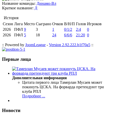
Название команды:
Динамо-Вл
Краткое название:
Д
История
Сезон
Лига
Место
Сыграно
Очков
В/Н/П
Голов
Игроков
2026
ПФЛ
9
3
1
0/1/2
2:4
0
2026
ПФЛ
5
18
24
6/6/6
21:20
0
:: Powered by
JoomLeague
-
Version 2.92.222.b1f70a5
::
Первые лица
Дополнительная информация
Цитата первого лица
Тамерлан Мусаев может
покинуть ЦСКА. На форварда претендуют три
клуба РПЛ
Подробнее ...
Новости