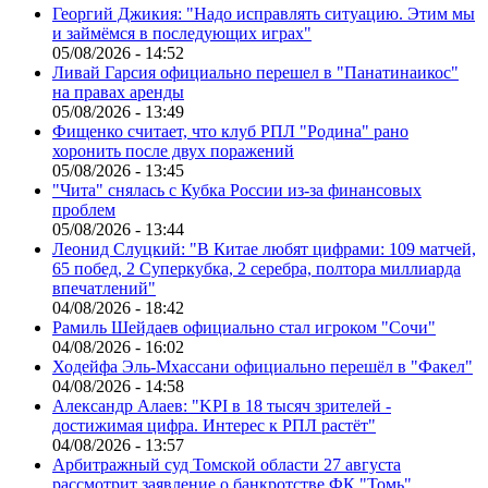
Георгий Джикия: "Надо исправлять ситуацию. Этим мы
и займёмся в последующих играх"
05/08/2026 - 14:52
Ливай Гарсия официально перешел в "Панатинаикос"
на правах аренды
05/08/2026 - 13:49
Фищенко считает, что клуб РПЛ "Родина" рано
хоронить после двух поражений
05/08/2026 - 13:45
"Чита" снялась с Кубка России из-за финансовых
проблем
05/08/2026 - 13:44
Леонид Слуцкий: "В Китае любят цифрами: 109 матчей,
65 побед, 2 Суперкубка, 2 серебра, полтора миллиарда
впечатлений"
04/08/2026 - 18:42
Рамиль Шейдаев официально стал игроком "Сочи"
04/08/2026 - 16:02
Ходейфа Эль-Мхассани официально перешёл в "Факел"
04/08/2026 - 14:58
Александр Алаев: "KPI в 18 тысяч зрителей -
достижимая цифра. Интерес к РПЛ растёт"
04/08/2026 - 13:57
Арбитражный суд Томской области 27 августа
рассмотрит заявление о банкротстве ФК "Томь"