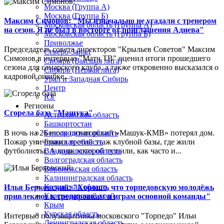
Москва (Группа А)
Москва (Группа Б)
Максим Симонов: "Мы изначально не угадали с тренером
Московская область (Группа А)
на сезон. Я не был в восторге от приглашения Адиева"
Московская область (Группа Б)
Приволжье
Председатель совета директоров "Крыльев Советов" Максим
Северо-Запад
Симонов в интервью "Матч ТВ" оценил итоги прошедшего
Сибирь (Высшая лига)
сезона для самарского клуба, а также откровенно высказался о
Сибирь (Первая лига)
кадровой ошибке...
Урал и Западная Сибирь
Центр
Юг
Регионы
Сгорела база "Машука"
Астраханская область
Башкортостан
В ночь на 26 июля пятигорский «Машук-КМВ» потерял дом.
Белгородская область
Пожар уничтожил третий этаж клубной базы, где жили
Брянская область
футболисты. А вода, которой тушили, как часто и...
Владимирская область
Волгоградская область
Воронежская область
Калининградская область
Калужская область
Илья Берковский: "Хорошо, что торпедовскую молодёжь
Краснодарский край
привлекают к тренировкам и играм основной команды"
Крым
Курская область
Интервью полузащитника московского "Торпедо" Ильи
Ленинградская область