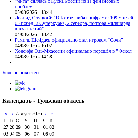
"Чита" снялась с Кубка России из-за финансовых
проблем
05/08/2026 - 13:44
Леонид Слуцкий: "В Китае любят цифрами: 109 матчей,
65 побед, 2 Суперкубка, 2 серебра, полтора миллиарда
впечатлений"
04/08/2026 - 18:42
Рамиль Шейдаев официально стал игроком "Сочи"
04/08/2026 - 16:02
Ходейфа Эль-Мхассани официально перешёл в "Факел"
04/08/2026 - 14:58
Больше новостей
Календарь - Тульская область
«
‹
Август 2026
›
»
П
В
С
Ч
П
С
В
27
28
29
30
31
01
02
03
04
05
06
07
08
09