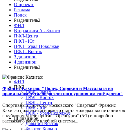
О проекте
Реклама
Поиск
Разделитель2
ФНЛ
Вторая лига А - Золото
ПФЛ-Центр
ПФЛ - Юг
ПФЛ - Урал-Поволжье
ПФЛ - Восток
3 дивизион
4 дивизион
Разделитель3
ФНЛ
ПФЛ
Франсис Кахигао: "Полех, Сорокин и Массалыга на
ПФЛ - Запад
правильном пути, но до элитного уровня им ещё далеко"
ПФЛ - Восток
ПФЛ - Центр
Спортивный директор московского "Спартака" Франсис
ПФЛ - Юг
Кахигао подвел итоги яркого старта молодых воспитанников
ПФЛ - Урал-Поволжье
в кубковом матче против "Оренбурга" (5:1) и подробно
III дивизион
рассказал о работе клубной системы...
Дальний Восток
Золотое Кольцо