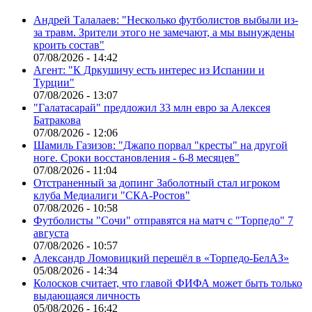
Андрей Талалаев: "Несколько футболистов выбыли из-
за травм. Зрители этого не замечают, а мы вынуждены
кроить состав"
07/08/2026 - 14:42
Агент: "К Дркушичу есть интерес из Испании и
Турции"
07/08/2026 - 13:07
"Галатасарай" предложил 33 млн евро за Алексея
Батракова
07/08/2026 - 12:06
Шамиль Газизов: "Джапо порвал "кресты" на другой
ноге. Сроки восстановления - 6-8 месяцев"
07/08/2026 - 11:04
Отстраненный за допинг Заболотный стал игроком
клуба Медиалиги "СКА-Ростов"
07/08/2026 - 10:58
Футболисты "Сочи" отправятся на матч с "Торпедо" 7
августа
07/08/2026 - 10:57
Александр Ломовицкий перешёл в «Торпедо-БелАЗ»
05/08/2026 - 14:34
Колосков считает, что главой ФИФА может быть только
выдающаяся личность
05/08/2026 - 16:42