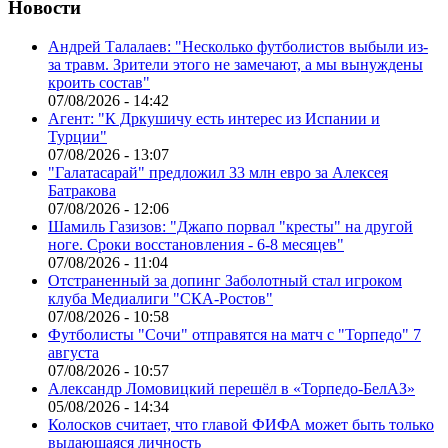
Новости
Андрей Талалаев: "Несколько футболистов выбыли из-
за травм. Зрители этого не замечают, а мы вынуждены
кроить состав"
07/08/2026 - 14:42
Агент: "К Дркушичу есть интерес из Испании и
Турции"
07/08/2026 - 13:07
"Галатасарай" предложил 33 млн евро за Алексея
Батракова
07/08/2026 - 12:06
Шамиль Газизов: "Джапо порвал "кресты" на другой
ноге. Сроки восстановления - 6-8 месяцев"
07/08/2026 - 11:04
Отстраненный за допинг Заболотный стал игроком
клуба Медиалиги "СКА-Ростов"
07/08/2026 - 10:58
Футболисты "Сочи" отправятся на матч с "Торпедо" 7
августа
07/08/2026 - 10:57
Александр Ломовицкий перешёл в «Торпедо-БелАЗ»
05/08/2026 - 14:34
Колосков считает, что главой ФИФА может быть только
выдающаяся личность