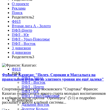
О проекте
Реклама
Поиск
Разделитель2
ФНЛ
Вторая лига А - Золото
ПФЛ-Центр
ПФЛ - Юг
ПФЛ - Урал-Поволжье
ПФЛ - Восток
3 дивизион
4 дивизион
Разделитель3
ФНЛ
ПФЛ
Франсис Кахигао: "Полех, Сорокин и Массалыга на
ПФЛ - Запад
правильном пути, но до элитного уровня им ещё далеко"
ПФЛ - Восток
ПФЛ - Центр
Спортивный директор московского "Спартака" Франсис
ПФЛ - Юг
Кахигао подвел итоги яркого старта молодых воспитанников
ПФЛ - Урал-Поволжье
в кубковом матче против "Оренбурга" (5:1) и подробно
III дивизион
рассказал о работе клубной системы...
Дальний Восток
Золотое Кольцо