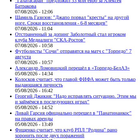
"Галатасарай" предложил 33 млн евро за Алексея
Батракова
07/08/2026 - 12:06
Шамиль Газизов: "Джапо порвал "кресты" на другой
ноге. Сроки восстановления - 6-8 месяцев"
07/08/2026 - 11:04
Отстраненный за допинг Заболотный стал игроком
клуба Медиалиги "СКА-Ростов"
07/08/2026 - 10:58
Футболисты "Сочи" отправятся на матч с "Торпедо" 7
августа
07/08/2026 - 10:57
Александр Ломовицкий перешёл в «Торпедо-БелАЗ»
05/08/2026 - 14:34
Колосков считает, что главой ФИФА может быть только
выдающаяся личность
05/08/2026 - 16:42
Георгий Джикия: "Надо исправлять ситуацию. Этим мы
и займёмся в последующих играх"
05/08/2026 - 14:52
Ливай Гарсия официально перешел в "Панатинаикос"
на правах аренды
05/08/2026 - 13:49
Фищенко считает, что клуб РПЛ "Родина" рано
хоронить после двух поражений