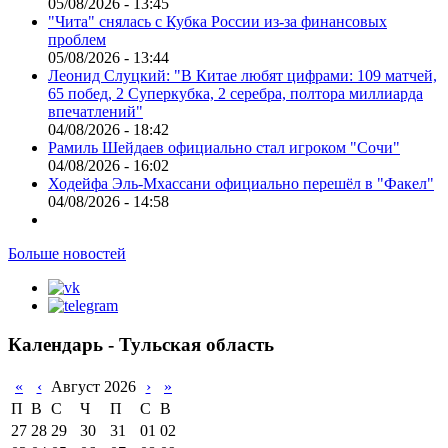
05/08/2026 - 13:45
"Чита" снялась с Кубка России из-за финансовых
проблем
05/08/2026 - 13:44
Леонид Слуцкий: "В Китае любят цифрами: 109 матчей,
65 побед, 2 Суперкубка, 2 серебра, полтора миллиарда
впечатлений"
04/08/2026 - 18:42
Рамиль Шейдаев официально стал игроком "Сочи"
04/08/2026 - 16:02
Ходейфа Эль-Мхассани официально перешёл в "Факел"
04/08/2026 - 14:58
Больше новостей
Календарь - Тульская область
«
‹
Август 2026
›
»
П
В
С
Ч
П
С
В
27
28
29
30
31
01
02