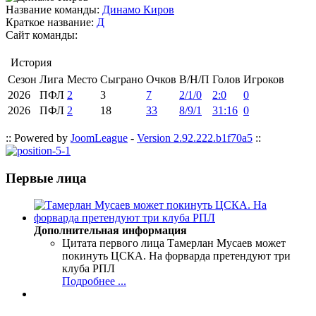
Название команды:
Динамо Киров
Краткое название:
Д
Сайт команды:
История
Сезон
Лига
Место
Сыграно
Очков
В/Н/П
Голов
Игроков
2026
ПФЛ
2
3
7
2/1/0
2:0
0
2026
ПФЛ
2
18
33
8/9/1
31:16
0
:: Powered by
JoomLeague
-
Version 2.92.222.b1f70a5
::
Первые лица
Дополнительная информация
Цитата первого лица
Тамерлан Мусаев может
покинуть ЦСКА. На форварда претендуют три
клуба РПЛ
Подробнее ...