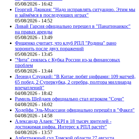
05/08/2026 - 16:42
Георгий Джикия: "Надо исправлять ситуацию. Этим мы
и займёмся в последующих играх"
05/08/2026 - 14:52
Ливай Гарсия официально перешел в "Панатинаикос"
на правах аренды
05/08/2026 - 13:49
Фищенко считает, что клуб РПЛ "Родина" рано
хоронить после двух поражений
05/08/2026 - 13:45
"Чита" снялась с Кубка России из-за финансовых
проблем
05/08/2026 - 13:44
Леонид Слуцкий: "В Китае любят цифрами: 109 матчей,
65 побед, 2 Суперкубка, 2 серебра, полтора миллиарда
впечатлений"
04/08/2026 - 18:42
Рамиль Шейдаев официально стал игроком "Сочи"
04/08/2026 - 16:02
Ходейфа Эль-Мхассани официально перешёл в "Факел"
04/08/2026 - 14:58
Александр Алаев: "KPI в 18 тысяч зрителей -
достижимая цифра. Интерес к РПЛ растёт"
04/08/2026 - 13:57
Арбитражный суд Томской области 27 августа