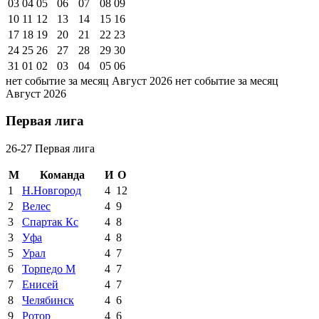
03
04
05
06
07
08
09
10
11
12
13
14
15
16
17
18
19
20
21
22
23
24
25
26
27
28
29
30
31
01
02
03
04
05
06
нет событие за месяц Август 2026
нет событие за месяц
Август 2026
Первая лига
26-27 Первая лига
М
Команда
И
О
1
Н.Новгород
4
12
2
Велес
4
9
3
Спартак Кс
4
8
3
Уфа
4
8
5
Урал
4
7
6
Торпедо М
4
7
7
Енисей
4
7
8
Челябинск
4
6
9
Ротор
4
6