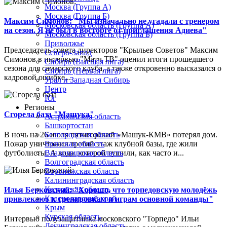
Москва (Группа А)
Москва (Группа Б)
Максим Симонов: "Мы изначально не угадали с тренером
Московская область (Группа А)
на сезон. Я не был в восторге от приглашения Адиева"
Московская область (Группа Б)
Приволжье
Председатель совета директоров "Крыльев Советов" Максим
Северо-Запад
Симонов в интервью "Матч ТВ" оценил итоги прошедшего
Сибирь (Высшая лига)
сезона для самарского клуба, а также откровенно высказался о
Сибирь (Первая лига)
кадровой ошибке...
Урал и Западная Сибирь
Центр
Юг
Регионы
Сгорела база "Машука"
Астраханская область
Башкортостан
В ночь на 26 июля пятигорский «Машук-КМВ» потерял дом.
Белгородская область
Пожар уничтожил третий этаж клубной базы, где жили
Брянская область
футболисты. А вода, которой тушили, как часто и...
Владимирская область
Волгоградская область
Воронежская область
Калининградская область
Калужская область
Илья Берковский: "Хорошо, что торпедовскую молодёжь
Краснодарский край
привлекают к тренировкам и играм основной команды"
Крым
Курская область
Интервью полузащитника московского "Торпедо" Ильи
Ленинградская область