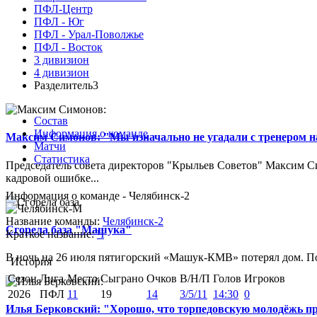
ПФЛ-Центр
ПФЛ - Юг
ПФЛ - Урал-Поволжье
ПФЛ - Восток
3 дивизион
4 дивизион
Разделитель3
Состав
Информация о команде
Максим Симонов: "Мы изначально не угадали с тренером на
Матчи
Статистика
Председатель совета директоров "Крыльев Советов" Максим Си
кадровой ошибке...
Информация о команде - Челябинск-2
Название команды:
Челябинск-2
Сгорела база "Машука"
Краткое название:
Ч
В ночь на 26 июля пятигорский «Машук-КМВ» потерял дом. Пож
История
Сезон
Лига
Место
Сыграно
Очков
В/Н/П
Голов
Игроков
2026
ПФЛ
11
19
14
3/5/11
14:30
0
Илья Берковский: "Хорошо, что торпедовскую молодёжь п