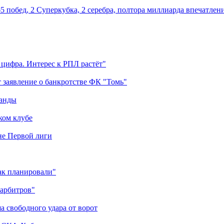
5 побед, 2 Суперкубка, 2 серебра, полтора миллиарда впечатлен
 цифра. Интерес к РПЛ растёт"
 заявление о банкротстве ФК "Томь"
манды
ком клубе
оне Первой лиги
как планировали"
 арбитров"
а свободного удара от ворот