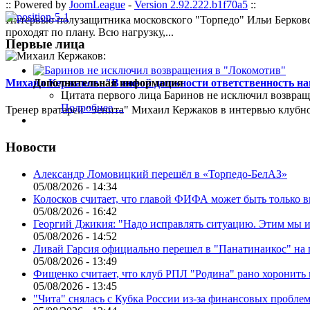
:: Powered by
JoomLeague
-
Version 2.92.222.b1f70a5
::
Интервью полузащитника московского "Торпедо" Ильи Берковс
проходят по плану. Всю нагрузку,...
Первые лица
Михаил Кержаков: "В новой должности ответственность н
Дополнительная информация
Цитата первого лица
Баринов не исключил возвращ
Подробнее ...
Тренер вратарей "Зенита" Михаил Кержаков в интервью клубной
Новости
Александр Ломовицкий перешёл в «Торпедо-БелАЗ»
05/08/2026 - 14:34
Колосков считает, что главой ФИФА может быть только 
05/08/2026 - 16:42
Георгий Джикия: "Надо исправлять ситуацию. Этим мы и
05/08/2026 - 14:52
Ливай Гарсия официально перешел в "Панатинаикос" на 
05/08/2026 - 13:49
Фищенко считает, что клуб РПЛ "Родина" рано хоронить
05/08/2026 - 13:45
"Чита" снялась с Кубка России из-за финансовых пробле