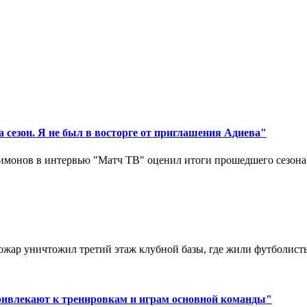
 сезон. Я не был в восторге от приглашения Адиева"
монов в интервью "Матч ТВ" оценил итоги прошедшего сезона д
ар уничтожил третий этаж клубной базы, где жили футболисты. 
ривлекают к тренировкам и играм основной команды"