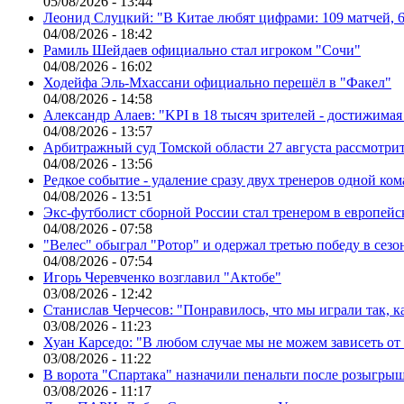
05/08/2026 - 13:44
Леонид Слуцкий: "В Китае любят цифрами: 109 матчей, 6
04/08/2026 - 18:42
Рамиль Шейдаев официально стал игроком "Сочи"
04/08/2026 - 16:02
Ходейфа Эль-Мхассани официально перешёл в "Факел"
04/08/2026 - 14:58
Александр Алаев: "KPI в 18 тысяч зрителей - достижимая
04/08/2026 - 13:57
Арбитражный суд Томской области 27 августа рассмотрит
04/08/2026 - 13:56
Редкое событие - удаление сразу двух тренеров одной ко
04/08/2026 - 13:51
Экс-футболист сборной России стал тренером в европейс
04/08/2026 - 07:58
"Велес" обыграл "Ротор" и одержал третью победу в сез
04/08/2026 - 07:54
Игорь Черевченко возглавил "Актобе"
03/08/2026 - 12:42
Станислав Черчесов: "Понравилось, что мы играли так, 
03/08/2026 - 11:23
Хуан Карседо: "В любом случае мы не можем зависеть от
03/08/2026 - 11:22
В ворота "Спартака" назначили пенальти после розыгрыш
03/08/2026 - 11:17