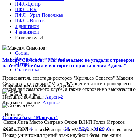
ПФЛ-Центр
ПФЛ - Юг
ПФЛ - Урал-Поволжье
ПФЛ - Восток
3 дивизион
4 дивизион
Разделитель3
Состав
Информация о команде
Максим Симонов: "Мы изначально не угадали с тренером
Матчи
на сезон. Я не был в восторге от приглашения Адиева"
Статистика
Председатель совета директоров "Крыльев Советов" Максим
Симонов в интервью "Матч ТВ" оценил итоги прошедшего
Информация о команде - Акрон-2
сезона для самарского клуба, а также откровенно высказался о
кадровой ошибке...
Название команды:
Акрон-2
Краткое название:
Акрон-2
История
Сгорела база "Машука"
Сезон
Лига
Место
Сыграно
Очков
В/Н/П
Голов
Игроков
2026
ПФЛ
4
19
26
8/2/9
34:29
0
В ночь на 26 июля пятигорский «Машук-КМВ» потерял дом.
Пожар уничтожил третий этаж клубной базы, где жили