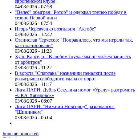
европейском клубе
04/08/2026 - 07:58
"Велес" обыграл "Ротор" и одержал третью победу в
сезоне Первой лиги
04/08/2026 - 07:54
Игорь Черевченко возглавил "Актобе"
03/08/2026 - 12:42
Станислав Черчесов: "Понравилось, что мы играли так,
как планировали"
03/08/2026 - 11:23
Хуан Карседо: "В любом случае мы не можем зависеть
от арбитров"
03/08/2026 - 11:22
В ворота "Спартака" назначили пенальти после
розыгрыша свободного удара от ворот
03/08/2026 - 11:17
Лига ПАРИ. Дубль Секулича помог «Уралу» разгромить
«СКА-Хабаровск»
03/08/2026 - 06:07
Лига ПАРИ. "Нижний Новгород" разобрался с
"Шинником"
03/08/2026 - 06:04
Больше новостей