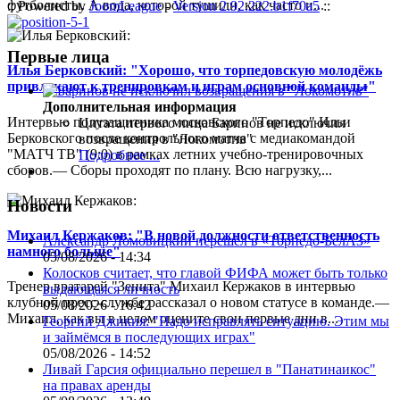
футболисты. А вода, которой тушили, как часто и...
:: Powered by
JoomLeague
-
Version 2.92.222.b1f70a5
::
Первые лица
Илья Берковский: "Хорошо, что торпедовскую молодёжь
привлекают к тренировкам и играм основной команды"
Дополнительная информация
Интервью полузащитника московского "Торпедо" Ильи
Цитата первого лица
Баринов не исключил
Берковского после контрольного матча с медиакомандой
возвращения в "Локомотив"
"МАТЧ ТВ" (9:0) в рамках летних учебно-тренировочных
Подробнее ...
сборов.— Сборы проходят по плану. Всю нагрузку,...
Новости
Михаил Кержаков: "В новой должности ответственность
Александр Ломовицкий перешёл в «Торпедо-БелАЗ»
намного больше"
05/08/2026 - 14:34
Колосков считает, что главой ФИФА может быть только
Тренер вратарей "Зенита" Михаил Кержаков в интервью
выдающаяся личность
клубной пресс-службе рассказал о новом статусе в команде.—
05/08/2026 - 16:42
Михаил, как вы в целом оцените свои первые дни в...
Георгий Джикия: "Надо исправлять ситуацию. Этим мы
и займёмся в последующих играх"
05/08/2026 - 14:52
Ливай Гарсия официально перешел в "Панатинаикос"
на правах аренды