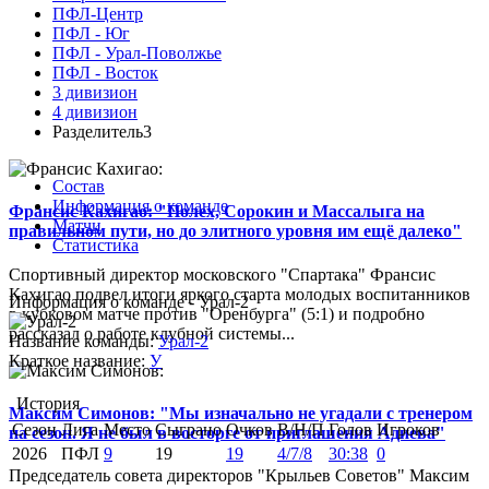
ПФЛ-Центр
ПФЛ - Юг
ПФЛ - Урал-Поволжье
ПФЛ - Восток
3 дивизион
4 дивизион
Разделитель3
Состав
Информация о команде
Франсис Кахигао: "Полех, Сорокин и Массалыга на
Матчи
правильном пути, но до элитного уровня им ещё далеко"
Статистика
Спортивный директор московского "Спартака" Франсис
Кахигао подвел итоги яркого старта молодых воспитанников
Информация о команде - Урал-2
в кубковом матче против "Оренбурга" (5:1) и подробно
рассказал о работе клубной системы...
Название команды:
Урал-2
Краткое название:
У
История
Максим Симонов: "Мы изначально не угадали с тренером
Сезон
Лига
Место
Сыграно
Очков
В/Н/П
Голов
Игроков
на сезон. Я не был в восторге от приглашения Адиева"
2026
ПФЛ
9
19
19
4/7/8
30:38
0
Председатель совета директоров "Крыльев Советов" Максим