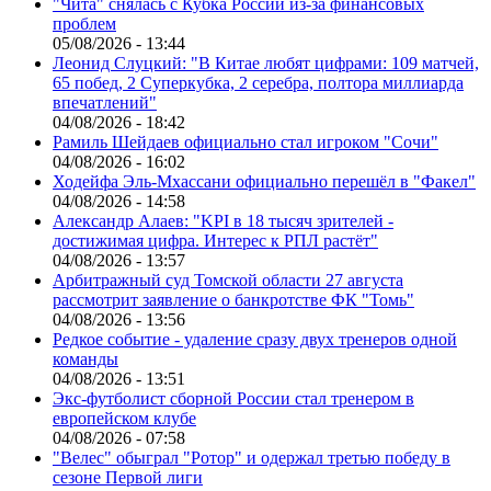
"Чита" снялась с Кубка России из-за финансовых
проблем
05/08/2026 - 13:44
Леонид Слуцкий: "В Китае любят цифрами: 109 матчей,
65 побед, 2 Суперкубка, 2 серебра, полтора миллиарда
впечатлений"
04/08/2026 - 18:42
Рамиль Шейдаев официально стал игроком "Сочи"
04/08/2026 - 16:02
Ходейфа Эль-Мхассани официально перешёл в "Факел"
04/08/2026 - 14:58
Александр Алаев: "KPI в 18 тысяч зрителей -
достижимая цифра. Интерес к РПЛ растёт"
04/08/2026 - 13:57
Арбитражный суд Томской области 27 августа
рассмотрит заявление о банкротстве ФК "Томь"
04/08/2026 - 13:56
Редкое событие - удаление сразу двух тренеров одной
команды
04/08/2026 - 13:51
Экс-футболист сборной России стал тренером в
европейском клубе
04/08/2026 - 07:58
"Велес" обыграл "Ротор" и одержал третью победу в
сезоне Первой лиги