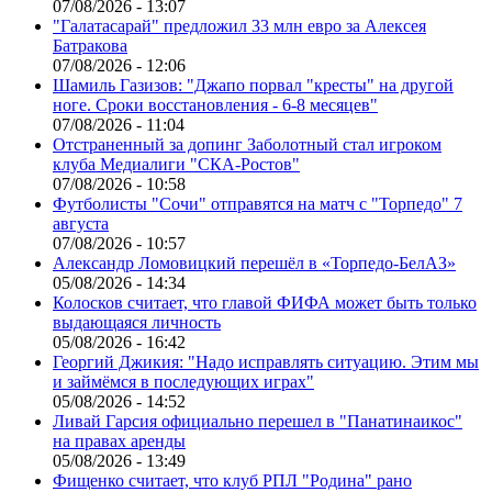
07/08/2026 - 13:07
"Галатасарай" предложил 33 млн евро за Алексея
Батракова
07/08/2026 - 12:06
Шамиль Газизов: "Джапо порвал "кресты" на другой
ноге. Сроки восстановления - 6-8 месяцев"
07/08/2026 - 11:04
Отстраненный за допинг Заболотный стал игроком
клуба Медиалиги "СКА-Ростов"
07/08/2026 - 10:58
Футболисты "Сочи" отправятся на матч с "Торпедо" 7
августа
07/08/2026 - 10:57
Александр Ломовицкий перешёл в «Торпедо-БелАЗ»
05/08/2026 - 14:34
Колосков считает, что главой ФИФА может быть только
выдающаяся личность
05/08/2026 - 16:42
Георгий Джикия: "Надо исправлять ситуацию. Этим мы
и займёмся в последующих играх"
05/08/2026 - 14:52
Ливай Гарсия официально перешел в "Панатинаикос"
на правах аренды
05/08/2026 - 13:49
Фищенко считает, что клуб РПЛ "Родина" рано