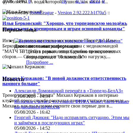
2026
ПФЛ
8
18
19
4/7/7
20:23
0
футболисты. А вода, которой тушили, как часто и...
:: Powered by
JoomLeague
-
Version 2.92.222.b1f70a5
::
Илья Берковский: "Хорошо, что торпедовскую молодёжь
привлекают к тренировкам и играм основной команды"
Первые лица
Интервью полузащитника московского "Торпедо" Ильи
Берковского после контрольного матча с медиакомандой
Дополнительная информация
"МАТЧ ТВ" (9:0) в рамках летних учебно-тренировочных
Цитата первого лица
Баринов не исключил
сборов.— Сборы проходят по плану. Всю нагрузку,...
возвращения в "Локомотив"
Подробнее ...
Михаил Кержаков: "В новой должности ответственность
Новости
намного больше"
Александр Ломовицкий перешёл в «Торпедо-БелАЗ»
Тренер вратарей "Зенита" Михаил Кержаков в интервью
05/08/2026 - 14:34
клубной пресс-службе рассказал о новом статусе в команде.—
Колосков считает, что главой ФИФА может быть только
Михаил, как вы в целом оцените свои первые дни в...
выдающаяся личность
05/08/2026 - 16:42
Георгий Джикия: "Надо исправлять ситуацию. Этим мы
и займёмся в последующих играх"
05/08/2026 - 14:52