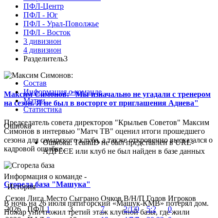
ПФЛ-Центр
ПФЛ - Юг
ПФЛ - Урал-Поволжье
ПФЛ - Восток
3 дивизион
4 дивизион
Разделитель3
Состав
Информация о команде
Максим Симонов: "Мы изначально не угадали с тренером
Матчи
на сезон. Я не был в восторге от приглашения Адиева"
Статистика
Председатель совета директоров "Крыльев Советов" Максим
Ошибка
Симонов в интервью "Матч ТВ" оценил итоги прошедшего
сезона для самарского клуба, а также откровенно высказался о
Ошибка: TeamID не был представлен в URL-
кадровой ошибке...
АДРЕСЕ или клуб не был найден в базе данных
Информация о команде -
Сгорела база "Машука"
История
Сезон
Лига
Место
Сыграно
Очков
В/Н/П
Голов
Игроков
В ночь на 26 июля пятигорский «Машук-КМВ» потерял дом.
2026
ПФЛ
1
3
7
2/1/0
5:2
0
Пожар уничтожил третий этаж клубной базы, где жили