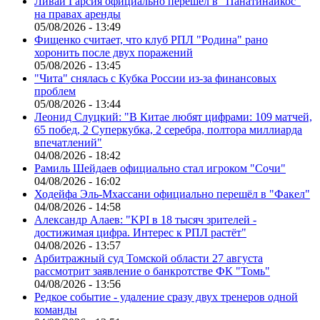
Ливай Гарсия официально перешел в "Панатинаикос"
на правах аренды
05/08/2026 - 13:49
Фищенко считает, что клуб РПЛ "Родина" рано
хоронить после двух поражений
05/08/2026 - 13:45
"Чита" снялась с Кубка России из-за финансовых
проблем
05/08/2026 - 13:44
Леонид Слуцкий: "В Китае любят цифрами: 109 матчей,
65 побед, 2 Суперкубка, 2 серебра, полтора миллиарда
впечатлений"
04/08/2026 - 18:42
Рамиль Шейдаев официально стал игроком "Сочи"
04/08/2026 - 16:02
Ходейфа Эль-Мхассани официально перешёл в "Факел"
04/08/2026 - 14:58
Александр Алаев: "KPI в 18 тысяч зрителей -
достижимая цифра. Интерес к РПЛ растёт"
04/08/2026 - 13:57
Арбитражный суд Томской области 27 августа
рассмотрит заявление о банкротстве ФК "Томь"
04/08/2026 - 13:56
Редкое событие - удаление сразу двух тренеров одной
команды