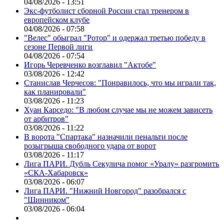
04/08/2026 - 13:51
Экс-футболист сборной России стал тренером в
европейском клубе
04/08/2026 - 07:58
"Велес" обыграл "Ротор" и одержал третью победу в
сезоне Первой лиги
04/08/2026 - 07:54
Игорь Черевченко возглавил "Актобе"
03/08/2026 - 12:42
Станислав Черчесов: "Понравилось, что мы играли так,
как планировали"
03/08/2026 - 11:23
Хуан Карседо: "В любом случае мы не можем зависеть
от арбитров"
03/08/2026 - 11:22
В ворота "Спартака" назначили пенальти после
розыгрыша свободного удара от ворот
03/08/2026 - 11:17
Лига ПАРИ. Дубль Секулича помог «Уралу» разгромить
«СКА-Хабаровск»
03/08/2026 - 06:07
Лига ПАРИ. "Нижний Новгород" разобрался с
"Шинником"
03/08/2026 - 06:04