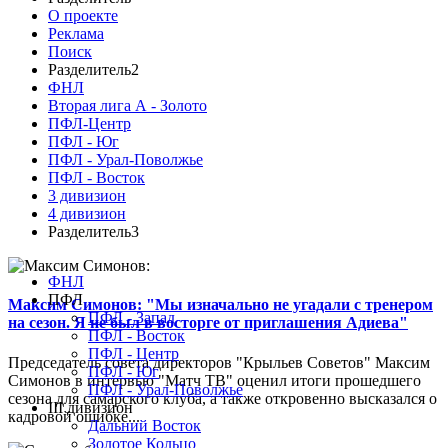
О проекте
Реклама
Поиск
Разделитель2
ФНЛ
Вторая лига А - Золото
ПФЛ-Центр
ПФЛ - Юг
ПФЛ - Урал-Поволжье
ПФЛ - Восток
3 дивизион
4 дивизион
Разделитель3
ФНЛ
ПФЛ
Максим Симонов: "Мы изначально не угадали с тренером
ПФЛ - Запад
на сезон. Я не был в восторге от приглашения Адиева"
ПФЛ - Восток
ПФЛ - Центр
Председатель совета директоров "Крыльев Советов" Максим
ПФЛ - Юг
Симонов в интервью "Матч ТВ" оценил итоги прошедшего
ПФЛ - Урал-Поволжье
сезона для самарского клуба, а также откровенно высказался о
III дивизион
кадровой ошибке...
Дальний Восток
Золотое Кольцо