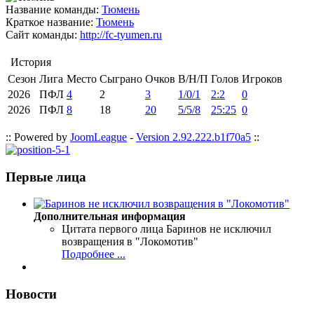
Название команды:
Тюмень
Краткое название:
Тюмень
Сайт команды:
http://fc-tyumen.ru
История
Сезон
Лига
Место
Сыграно
Очков
В/Н/П
Голов
Игроков
2026
ПФЛ
4
2
3
1/0/1
2:2
0
2026
ПФЛ
8
18
20
5/5/8
25:25
0
:: Powered by
JoomLeague
-
Version 2.92.222.b1f70a5
::
Первые лица
Дополнительная информация
Цитата первого лица
Баринов не исключил
возвращения в "Локомотив"
Подробнее ...
Новости