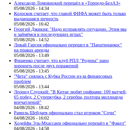
Александр Ломовицкий перешёл в «Торпедо-БелАЗ»
05/08/2026 - 14:34
Колосков считает, что главой ФИФА может быть только
выдающаяся личность
05/08/2026 - 16:42
Георгий Джикия: "Надо исправлять ситуацию. Этим мы
и займёмся в последующих играх"
05/08/2026 - 14:52
Ливай Гарсия официально перешел в "Панатинаикос"
на правах аренды
05/08/2026 - 13:49
Фищенко считает, что клуб РПЛ "Родина" рано
хоронить после двух поражений
05/08/2026 - 13:45
"Чита" снялась с Кубка России из-за финансовых
проблем
05/08/2026 - 13:44
Леонид Слуцкий: "В Китае любят цифрами: 109 матчей,
65 побед, 2 Суперкубка, 2 серебра, полтора миллиарда
впечатлений"
04/08/2026 - 18:42
Рамиль Шейдаев официально стал игроком "Сочи"
04/08/2026 - 16:02
Ходейфа Эль-Мхассани официально перешёл в "Факел"
04/08/2026 - 14:58