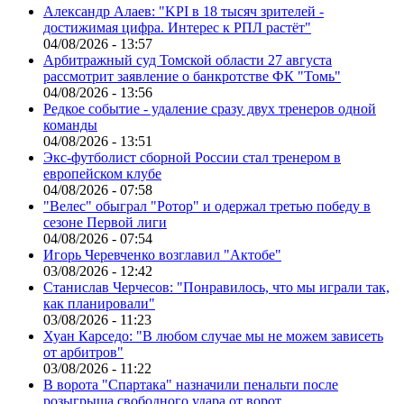
Александр Алаев: "KPI в 18 тысяч зрителей -
достижимая цифра. Интерес к РПЛ растёт"
04/08/2026 - 13:57
Арбитражный суд Томской области 27 августа
рассмотрит заявление о банкротстве ФК "Томь"
04/08/2026 - 13:56
Редкое событие - удаление сразу двух тренеров одной
команды
04/08/2026 - 13:51
Экс-футболист сборной России стал тренером в
европейском клубе
04/08/2026 - 07:58
"Велес" обыграл "Ротор" и одержал третью победу в
сезоне Первой лиги
04/08/2026 - 07:54
Игорь Черевченко возглавил "Актобе"
03/08/2026 - 12:42
Станислав Черчесов: "Понравилось, что мы играли так,
как планировали"
03/08/2026 - 11:23
Хуан Карседо: "В любом случае мы не можем зависеть
от арбитров"
03/08/2026 - 11:22
В ворота "Спартака" назначили пенальти после
розыгрыша свободного удара от ворот