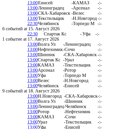
13:00
Енисей
-
КАМАЗ
-:-
13:00
Ленинградец
-
Арсенал
-:-
13:00
СКА-Хабаровск
-
Велес
-:-
13:00
Текстильщик
-
Н.Новгород
-:-
22:30
Челябинск
-
Торпедо М
-:-
6 событий at 15. Август 2026
22:30
Спартак Кс
-
Уфа
-:-
1 событие at 17. Август 2026
13:00
Волга Ул
-
Ленинградец
-:-
13:00
Нефтехимик
-
Сочи
-:-
13:00
Шинник
-
СКА-Хабаровск
-:-
13:00
Спартак Кс
-
Урал
-:-
13:00
КАМАЗ
-
Текстильщик
-:-
13:00
Арсенал
-
Ротор
-:-
13:00
Уфа
-
Торпедо М
-:-
13:00
Велес
-
Н.Новгород
-:-
13:00
Челябинск
-
Енисей
-:-
9 событий at 18. Август 2026
13:00
Н.Новгород
-
СКА-Хабаровск
-:-
13:00
Волга Ул
-
Шинник
-:-
13:00
Ленинградец
-
Челябинск
-:-
13:00
Ротор
-
Нефтехимик
-:-
13:00
КАМАЗ
-
Сочи
-:-
13:00
Урал
-
Текстильщик
-:-
13:00
Уфа
-
Енисей
-:-