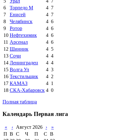
5
Урал
4
7
6
Торпедо М
4
7
7
Енисей
4
7
8
Челябинск
4
6
9
Ротор
4
6
10
Нефтехимик
4
6
11
Арсенал
4
6
12
Шинник
4
5
13
Сочи
4
4
14
Ленинградец
4
4
15
Волга Ул
4
3
16
Текстильщик
4
2
17
КАМАЗ
4
1
18
СКА-Хабаровск
4
0
Полная таблица
Календарь Первая лига
«
‹
Август 2026
›
»
П
В
С
Ч
П
С
В