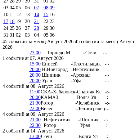
27
28
29
30
31
01
02
03
04
05
06
07
08
09
10
11
12
13
14
15
16
17
18
19
20
21
22
23
24
25
26
27
28
29
30
31
01
02
03
04
05
06
45 событий за месяц Август 2026
45 событий за месяц Август
2026
23:00
Торпедо М
-
Сочи
-:-
1 событие at 07. Август 2026
15:00
Енисей
-
Текстильщик
-:-
20:00
Н.Новгород
-
Нефтехимик
-:-
20:00
Шинник
-
Арсенал
-:-
20:00
Урал
-
Уфа
-:-
4 событий at 08. Август 2026
11:00
СКА-Хабаровск
-
Спартак Кс
-:-
20:00
КАМАЗ
-
Волга Ул
-:-
21:30
Ротор
-
Челябинск
-:-
22:00
Велес
-
Ленинградец
-:-
4 событий at 09. Август 2026
21:00
Нефтехимик
-
Шинник
-:-
22:30
Ротор
-
Урал
-:-
2 событий at 14. Август 2026
13:00
Сочи
-
Волга Ул
-:-