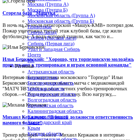
Москва (Группа А)
Москва (Группа Б)
Сгорела база "Машука"
Московская область (Группа А)
Московская область (Группа Б)
В ночь на 26 июля пятигорский «Машук-КМВ» потерял дом.
Приволжье
Пожар уничтожил третий этаж клубной базы, где жили
Северо-Запад
футболисты. А вода, которой тушили, как часто и...
Сибирь (Высшая лига)
Сибирь (Первая лига)
Урал и Западная Сибирь
Центр
Илья Берковский: "Хорошо, что торпедовскую молодёжь
Юг
привлекают к тренировкам и играм основной команды"
Регионы
Астраханская область
Интервью полузащитника московского "Торпедо" Ильи
Башкортостан
Берковского после контрольного матча с медиакомандой
Белгородская область
"МАТЧ ТВ" (9:0) в рамках летних учебно-тренировочных
Брянская область
сборов.— Сборы проходят по плану. Всю нагрузку,...
Владимирская область
Волгоградская область
Воронежская область
Калининградская область
Калужская область
Михаил Кержаков: "В новой должности ответственность
Краснодарский край
намного больше"
Крым
Курская область
Тренер вратарей "Зенита" Михаил Кержаков в интервью
Ленинградская область