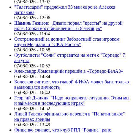
07/08/2026 - 13:07
"Галатасарай" предложил 33 млн евро за Алексея
Батракова
07/08/2026 - 12:06
Шамиль Газизов: "Джапо порвал "кресты" на другой
ноге. Сроки восстановления - 6-8 месяцев"
07/08/2026 - 11:04
Отстраненный за допинг Заболотный стал игроком
клуба Медиалиги "СКА-Ростов"
07/08/2026 - 10:58
Футболисты "Сочи" отправятся на матч с "Торпедо" 7
августа
07/08/2026 - 10:57
Александр Ломовицкий перешёл в «Торпедо-БелАЗ»
05/08/2026 - 14:34
Колосков считает, что главой ФИФА может быть только
выдающаяся личность
05/08/2026 - 16:42
Георгий Джикия: "Надо исправлять ситуацию. Этим мы
и займёмся в последующих играх"
05/08/2026 - 14:52
Ливай Гарсия официально перешел в "Панатинаикос"
на правах аренды
05/08/2026 - 13:49
Фищенко считает, что клуб РПЛ "Родина" рано