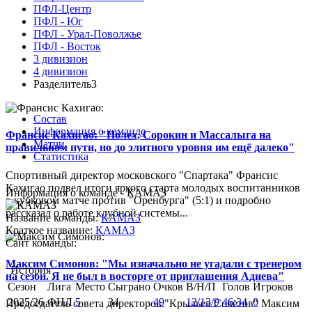
ПФЛ-Центр
ПФЛ - Юг
ПФЛ - Урал-Поволжье
ПФЛ - Восток
3 дивизион
4 дивизион
Разделитель3
Состав
Информация о команде
Франсис Кахигао: "Полех, Сорокин и Массалыга на
Матчи
правильном пути, но до элитного уровня им ещё далеко"
Статистика
Спортивный директор московского "Спартака" Франсис
Кахигао подвел итоги яркого старта молодых воспитанников
Информация о команде - КАМАЗ
в кубковом матче против "Оренбурга" (5:1) и подробно
рассказал о работе клубной системы...
Название команды:
КАМАЗ
Краткое название:
КАМАЗ
Сайт команды:
Максим Симонов: "Мы изначально не угадали с тренером
История
на сезон. Я не был в восторге от приглашения Адиева"
Сезон
Лига
Место
Сыграно
Очков
В/Н/П
Голов
Игроков
2025/26
ФНЛ
5
34
49
12/13/9
46:34
0
Председатель совета директоров "Крыльев Советов" Максим