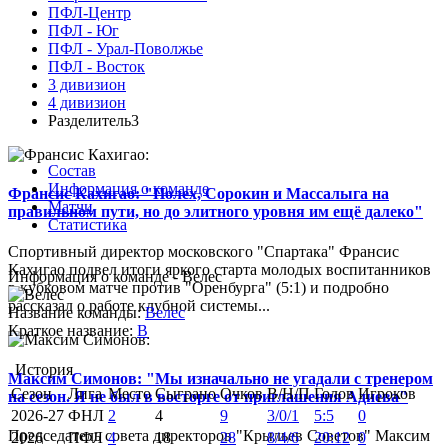
ПФЛ-Центр
ПФЛ - Юг
ПФЛ - Урал-Поволжье
ПФЛ - Восток
3 дивизион
4 дивизион
Разделитель3
Состав
Информация о команде
Франсис Кахигао: "Полех, Сорокин и Массалыга на
Матчи
правильном пути, но до элитного уровня им ещё далеко"
Статистика
Спортивный директор московского "Спартака" Франсис
Кахигао подвел итоги яркого старта молодых воспитанников
Информация о команде - Велес
в кубковом матче против "Оренбурга" (5:1) и подробно
рассказал о работе клубной системы...
Название команды:
Велес
Краткое название:
В
История
Максим Симонов: "Мы изначально не угадали с тренером
Сезон
Лига
Место
Сыграно
Очков
В/Н/П
Голов
Игроков
на сезон. Я не был в восторге от приглашения Адиева"
2026-27
ФНЛ
2
4
9
3/0/1
5:5
0
Председатель совета директоров "Крыльев Советов" Максим
2026
ПФЛ
4
18
28
8/4/6
20:12
0