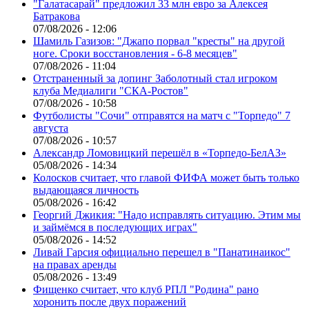
"Галатасарай" предложил 33 млн евро за Алексея
Батракова
07/08/2026 - 12:06
Шамиль Газизов: "Джапо порвал "кресты" на другой
ноге. Сроки восстановления - 6-8 месяцев"
07/08/2026 - 11:04
Отстраненный за допинг Заболотный стал игроком
клуба Медиалиги "СКА-Ростов"
07/08/2026 - 10:58
Футболисты "Сочи" отправятся на матч с "Торпедо" 7
августа
07/08/2026 - 10:57
Александр Ломовицкий перешёл в «Торпедо-БелАЗ»
05/08/2026 - 14:34
Колосков считает, что главой ФИФА может быть только
выдающаяся личность
05/08/2026 - 16:42
Георгий Джикия: "Надо исправлять ситуацию. Этим мы
и займёмся в последующих играх"
05/08/2026 - 14:52
Ливай Гарсия официально перешел в "Панатинаикос"
на правах аренды
05/08/2026 - 13:49
Фищенко считает, что клуб РПЛ "Родина" рано
хоронить после двух поражений