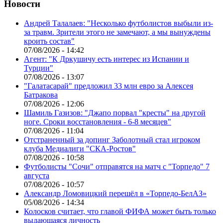
Новости
Андрей Талалаев: "Несколько футболистов выбыли из-
за травм. Зрители этого не замечают, а мы вынуждены
кроить состав"
07/08/2026 - 14:42
Агент: "К Дркушичу есть интерес из Испании и
Турции"
07/08/2026 - 13:07
"Галатасарай" предложил 33 млн евро за Алексея
Батракова
07/08/2026 - 12:06
Шамиль Газизов: "Джапо порвал "кресты" на другой
ноге. Сроки восстановления - 6-8 месяцев"
07/08/2026 - 11:04
Отстраненный за допинг Заболотный стал игроком
клуба Медиалиги "СКА-Ростов"
07/08/2026 - 10:58
Футболисты "Сочи" отправятся на матч с "Торпедо" 7
августа
07/08/2026 - 10:57
Александр Ломовицкий перешёл в «Торпедо-БелАЗ»
05/08/2026 - 14:34
Колосков считает, что главой ФИФА может быть только
выдающаяся личность