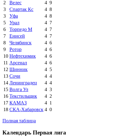
2
Велес
4
9
3
Спартак Кс
4
8
3
Уфа
4
8
5
Урал
4
7
6
Торпедо М
4
7
7
Енисей
4
7
8
Челябинск
4
6
9
Ротор
4
6
10
Нефтехимик
4
6
11
Арсенал
4
6
12
Шинник
4
5
13
Сочи
4
4
14
Ленинградец
4
4
15
Волга Ул
4
3
16
Текстильщик
4
2
17
КАМАЗ
4
1
18
СКА-Хабаровск
4
0
Полная таблица
Календарь Первая лига