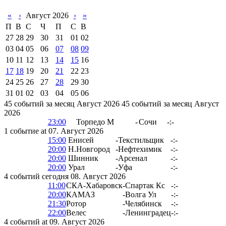
«
‹
Август 2026
›
»
П
В
С
Ч
П
С
В
27
28
29
30
31
01
02
03
04
05
06
07
08
09
10
11
12
13
14
15
16
17
18
19
20
21
22
23
24
25
26
27
28
29
30
31
01
02
03
04
05
06
45 событий за месяц Август 2026
45 событий за месяц Август
2026
23:00
Торпедо М
-
Сочи
-:-
1 событие at 07. Август 2026
15:00
Енисей
-
Текстильщик
-:-
20:00
Н.Новгород
-
Нефтехимик
-:-
20:00
Шинник
-
Арсенал
-:-
20:00
Урал
-
Уфа
-:-
4 событий сегодня 08. Август 2026
11:00
СКА-Хабаровск
-
Спартак Кс
-:-
20:00
КАМАЗ
-
Волга Ул
-:-
21:30
Ротор
-
Челябинск
-:-
22:00
Велес
-
Ленинградец
-:-
4 событий at 09. Август 2026