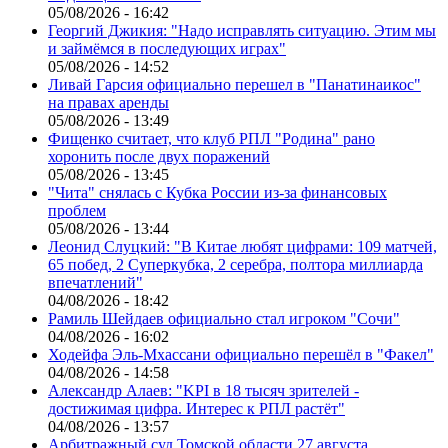
05/08/2026 - 16:42
Георгий Джикия: "Надо исправлять ситуацию. Этим мы
и займёмся в последующих играх"
05/08/2026 - 14:52
Ливай Гарсия официально перешел в "Панатинаикос"
на правах аренды
05/08/2026 - 13:49
Фищенко считает, что клуб РПЛ "Родина" рано
хоронить после двух поражений
05/08/2026 - 13:45
"Чита" снялась с Кубка России из-за финансовых
проблем
05/08/2026 - 13:44
Леонид Слуцкий: "В Китае любят цифрами: 109 матчей,
65 побед, 2 Суперкубка, 2 серебра, полтора миллиарда
впечатлений"
04/08/2026 - 18:42
Рамиль Шейдаев официально стал игроком "Сочи"
04/08/2026 - 16:02
Ходейфа Эль-Мхассани официально перешёл в "Факел"
04/08/2026 - 14:58
Александр Алаев: "KPI в 18 тысяч зрителей -
достижимая цифра. Интерес к РПЛ растёт"
04/08/2026 - 13:57
Арбитражный суд Томской области 27 августа