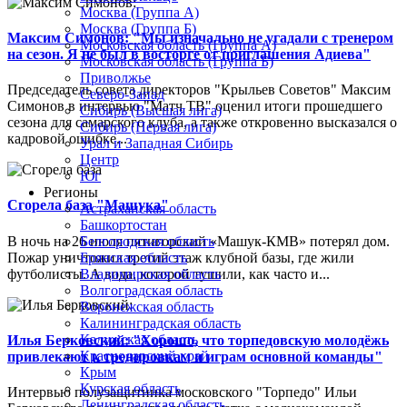
Москва (Группа А)
Москва (Группа Б)
Максим Симонов: "Мы изначально не угадали с тренером
Московская область (Группа А)
на сезон. Я не был в восторге от приглашения Адиева"
Московская область (Группа Б)
Приволжье
Председатель совета директоров "Крыльев Советов" Максим
Северо-Запад
Симонов в интервью "Матч ТВ" оценил итоги прошедшего
Сибирь (Высшая лига)
сезона для самарского клуба, а также откровенно высказался о
Сибирь (Первая лига)
кадровой ошибке...
Урал и Западная Сибирь
Центр
Юг
Регионы
Сгорела база "Машука"
Астраханская область
Башкортостан
В ночь на 26 июля пятигорский «Машук-КМВ» потерял дом.
Белгородская область
Пожар уничтожил третий этаж клубной базы, где жили
Брянская область
футболисты. А вода, которой тушили, как часто и...
Владимирская область
Волгоградская область
Воронежская область
Калининградская область
Калужская область
Илья Берковский: "Хорошо, что торпедовскую молодёжь
Краснодарский край
привлекают к тренировкам и играм основной команды"
Крым
Курская область
Интервью полузащитника московского "Торпедо" Ильи
Ленинградская область