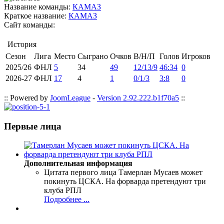
Название команды:
КАМАЗ
Краткое название:
КАМАЗ
Сайт команды:
История
Сезон
Лига
Место
Сыграно
Очков
В/Н/П
Голов
Игроков
2025/26
ФНЛ
5
34
49
12/13/9
46:34
0
2026-27
ФНЛ
17
4
1
0/1/3
3:8
0
:: Powered by
JoomLeague
-
Version 2.92.222.b1f70a5
::
Первые лица
Дополнительная информация
Цитата первого лица
Тамерлан Мусаев может
покинуть ЦСКА. На форварда претендуют три
клуба РПЛ
Подробнее ...