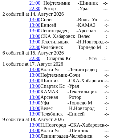
21:00
Нефтехимик
-
Шинник
-:-
22:30
Ротор
-
Урал
-:-
2 событий at 14. Август 2026
13:00
Сочи
-
Волга Ул
-:-
13:00
Енисей
-
КАМАЗ
-:-
13:00
Ленинградец
-
Арсенал
-:-
13:00
СКА-Хабаровск
-
Велес
-:-
13:00
Текстильщик
-
Н.Новгород
-:-
22:30
Челябинск
-
Торпедо М
-:-
6 событий at 15. Август 2026
22:30
Спартак Кс
-
Уфа
-:-
1 событие at 17. Август 2026
13:00
Волга Ул
-
Ленинградец
-:-
13:00
Нефтехимик
-
Сочи
-:-
13:00
Шинник
-
СКА-Хабаровск
-:-
13:00
Спартак Кс
-
Урал
-:-
13:00
КАМАЗ
-
Текстильщик
-:-
13:00
Арсенал
-
Ротор
-:-
13:00
Уфа
-
Торпедо М
-:-
13:00
Велес
-
Н.Новгород
-:-
13:00
Челябинск
-
Енисей
-:-
9 событий at 18. Август 2026
13:00
Н.Новгород
-
СКА-Хабаровск
-:-
13:00
Волга Ул
-
Шинник
-:-
13:00
Ленинградец
-
Челябинск
-:-