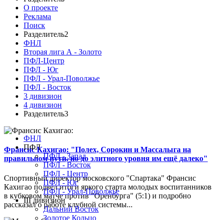
О проекте
Реклама
Поиск
Разделитель2
ФНЛ
Вторая лига А - Золото
ПФЛ-Центр
ПФЛ - Юг
ПФЛ - Урал-Поволжье
ПФЛ - Восток
3 дивизион
4 дивизион
Разделитель3
ФНЛ
ПФЛ
Франсис Кахигао: "Полех, Сорокин и Массалыга на
ПФЛ - Запад
правильном пути, но до элитного уровня им ещё далеко"
ПФЛ - Восток
ПФЛ - Центр
Спортивный директор московского "Спартака" Франсис
ПФЛ - Юг
Кахигао подвел итоги яркого старта молодых воспитанников
ПФЛ - Урал-Поволжье
в кубковом матче против "Оренбурга" (5:1) и подробно
III дивизион
рассказал о работе клубной системы...
Дальний Восток
Золотое Кольцо