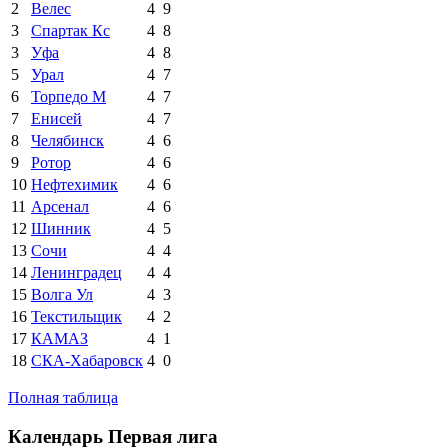
2
Велес
4
9
3
Спартак Кс
4
8
3
Уфа
4
8
5
Урал
4
7
6
Торпедо М
4
7
7
Енисей
4
7
8
Челябинск
4
6
9
Ротор
4
6
10
Нефтехимик
4
6
11
Арсенал
4
6
12
Шинник
4
5
13
Сочи
4
4
14
Ленинградец
4
4
15
Волга Ул
4
3
16
Текстильщик
4
2
17
КАМАЗ
4
1
18
СКА-Хабаровск
4
0
Полная таблица
Календарь Первая лига