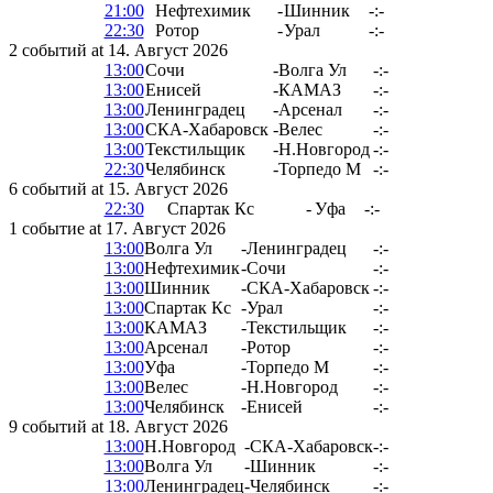
21:00
Нефтехимик
-
Шинник
-:-
22:30
Ротор
-
Урал
-:-
2 событий at 14. Август 2026
13:00
Сочи
-
Волга Ул
-:-
13:00
Енисей
-
КАМАЗ
-:-
13:00
Ленинградец
-
Арсенал
-:-
13:00
СКА-Хабаровск
-
Велес
-:-
13:00
Текстильщик
-
Н.Новгород
-:-
22:30
Челябинск
-
Торпедо М
-:-
6 событий at 15. Август 2026
22:30
Спартак Кс
-
Уфа
-:-
1 событие at 17. Август 2026
13:00
Волга Ул
-
Ленинградец
-:-
13:00
Нефтехимик
-
Сочи
-:-
13:00
Шинник
-
СКА-Хабаровск
-:-
13:00
Спартак Кс
-
Урал
-:-
13:00
КАМАЗ
-
Текстильщик
-:-
13:00
Арсенал
-
Ротор
-:-
13:00
Уфа
-
Торпедо М
-:-
13:00
Велес
-
Н.Новгород
-:-
13:00
Челябинск
-
Енисей
-:-
9 событий at 18. Август 2026
13:00
Н.Новгород
-
СКА-Хабаровск
-:-
13:00
Волга Ул
-
Шинник
-:-
13:00
Ленинградец
-
Челябинск
-:-