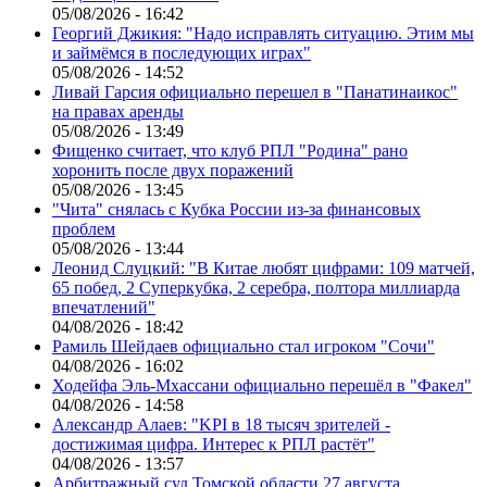
05/08/2026 - 16:42
Георгий Джикия: "Надо исправлять ситуацию. Этим мы
и займёмся в последующих играх"
05/08/2026 - 14:52
Ливай Гарсия официально перешел в "Панатинаикос"
на правах аренды
05/08/2026 - 13:49
Фищенко считает, что клуб РПЛ "Родина" рано
хоронить после двух поражений
05/08/2026 - 13:45
"Чита" снялась с Кубка России из-за финансовых
проблем
05/08/2026 - 13:44
Леонид Слуцкий: "В Китае любят цифрами: 109 матчей,
65 побед, 2 Суперкубка, 2 серебра, полтора миллиарда
впечатлений"
04/08/2026 - 18:42
Рамиль Шейдаев официально стал игроком "Сочи"
04/08/2026 - 16:02
Ходейфа Эль-Мхассани официально перешёл в "Факел"
04/08/2026 - 14:58
Александр Алаев: "KPI в 18 тысяч зрителей -
достижимая цифра. Интерес к РПЛ растёт"
04/08/2026 - 13:57
Арбитражный суд Томской области 27 августа