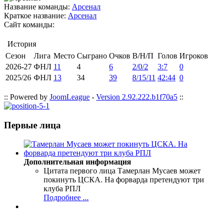
Название команды:
Арсенал
Краткое название:
Арсенал
Сайт команды:
История
Сезон
Лига
Место
Сыграно
Очков
В/Н/П
Голов
Игроков
2026-27
ФНЛ
11
4
6
2/0/2
3:7
0
2025/26
ФНЛ
13
34
39
8/15/11
42:44
0
:: Powered by
JoomLeague
-
Version 2.92.222.b1f70a5
::
Первые лица
Дополнительная информация
Цитата первого лица
Тамерлан Мусаев может
покинуть ЦСКА. На форварда претендуют три
клуба РПЛ
Подробнее ...