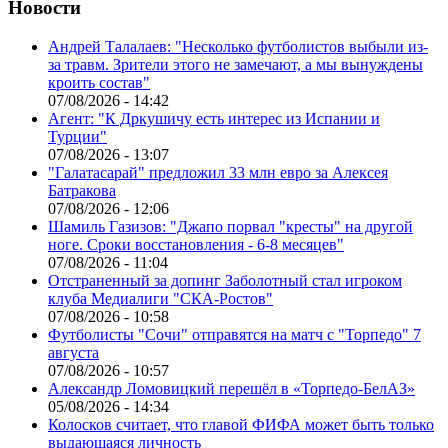
Новости
Андрей Талалаев: "Несколько футболистов выбыли из-
за травм. Зрители этого не замечают, а мы вынуждены
кроить состав"
07/08/2026 - 14:42
Агент: "К Дркушичу есть интерес из Испании и
Турции"
07/08/2026 - 13:07
"Галатасарай" предложил 33 млн евро за Алексея
Батракова
07/08/2026 - 12:06
Шамиль Газизов: "Джапо порвал "кресты" на другой
ноге. Сроки восстановления - 6-8 месяцев"
07/08/2026 - 11:04
Отстраненный за допинг Заболотный стал игроком
клуба Медиалиги "СКА-Ростов"
07/08/2026 - 10:58
Футболисты "Сочи" отправятся на матч с "Торпедо" 7
августа
07/08/2026 - 10:57
Александр Ломовицкий перешёл в «Торпедо-БелАЗ»
05/08/2026 - 14:34
Колосков считает, что главой ФИФА может быть только
выдающаяся личность