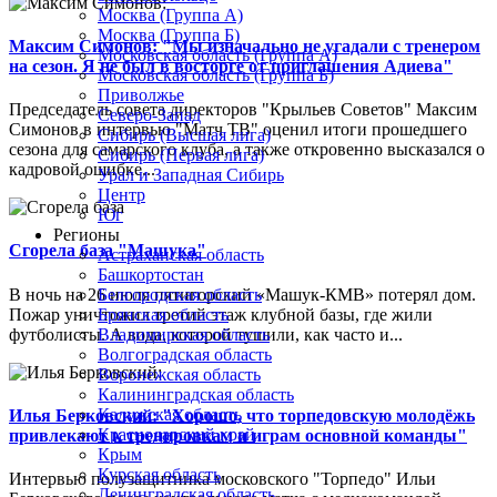
Москва (Группа А)
Москва (Группа Б)
Максим Симонов: "Мы изначально не угадали с тренером
Московская область (Группа А)
на сезон. Я не был в восторге от приглашения Адиева"
Московская область (Группа Б)
Приволжье
Председатель совета директоров "Крыльев Советов" Максим
Северо-Запад
Симонов в интервью "Матч ТВ" оценил итоги прошедшего
Сибирь (Высшая лига)
сезона для самарского клуба, а также откровенно высказался о
Сибирь (Первая лига)
кадровой ошибке...
Урал и Западная Сибирь
Центр
Юг
Регионы
Сгорела база "Машука"
Астраханская область
Башкортостан
В ночь на 26 июля пятигорский «Машук-КМВ» потерял дом.
Белгородская область
Пожар уничтожил третий этаж клубной базы, где жили
Брянская область
футболисты. А вода, которой тушили, как часто и...
Владимирская область
Волгоградская область
Воронежская область
Калининградская область
Калужская область
Илья Берковский: "Хорошо, что торпедовскую молодёжь
Краснодарский край
привлекают к тренировкам и играм основной команды"
Крым
Курская область
Интервью полузащитника московского "Торпедо" Ильи
Ленинградская область