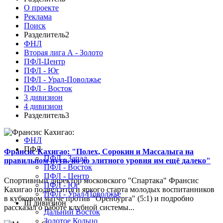
О проекте
Реклама
Поиск
Разделитель2
ФНЛ
Вторая лига А - Золото
ПФЛ-Центр
ПФЛ - Юг
ПФЛ - Урал-Поволжье
ПФЛ - Восток
3 дивизион
4 дивизион
Разделитель3
ФНЛ
ПФЛ
Франсис Кахигао: "Полех, Сорокин и Массалыга на
ПФЛ - Запад
правильном пути, но до элитного уровня им ещё далеко"
ПФЛ - Восток
ПФЛ - Центр
Спортивный директор московского "Спартака" Франсис
ПФЛ - Юг
Кахигао подвел итоги яркого старта молодых воспитанников
ПФЛ - Урал-Поволжье
в кубковом матче против "Оренбурга" (5:1) и подробно
III дивизион
рассказал о работе клубной системы...
Дальний Восток
Золотое Кольцо