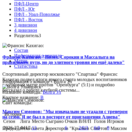
ПФЛ-Центр
ПФЛ - Юг
ПФЛ - Урал-Поволжье
ПФЛ - Восток
3 дивизион
4 дивизион
Разделитель3
Состав
Информация о команде
Франсис Кахигао: "Полех, Сорокин и Массалыга на
Матчи
правильном пути, но до элитного уровня им ещё далеко"
Статистика
Спортивный директор московского "Спартака" Франсис
Кахигао подвел итоги яркого старта молодых воспитанников
Информация о команде - Волга Ул
в кубковом матче против "Оренбурга" (5:1) и подробно
рассказал о работе клубной системы...
Название команды:
Волга Ул
Краткое название:
В
Сайт команды:
Максим Симонов: "Мы изначально не угадали с тренером
История
на сезон. Я не был в восторге от приглашения Адиева"
Сезон
Лига
Место
Сыграно
Очков
В/Н/П
Голов
Игроков
2026-27
ФНЛ
13
5
6
2/0/3
6:8
0
Председатель совета директоров "Крыльев Советов" Максим