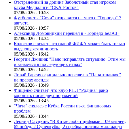
Отстраненный за допинг Заболотный стал игроком
клуба Медиалиги "СКА-Ростов"
07/08/2026 - 10:58
Футболисты "Сочи" отправятся на матч с "Торпедо" 7
августа
07/08/2026 - 10:57
Александр Ломовицкий перешёл в «Торпедо-БелАЗ»
05/08/2026 - 14:34
Колосков считает, что главой ФИФА может быть только
выдающаяся личность
05/08/2026 - 16:42
Георгий Джикия: "Надо исправлять ситуацию. Этим мы
и займёмся в последующих играх"
05/08/2026 - 14:52
Ливай Гарсия официально перешел в "Панатинаикос"
на правах аренды
05/08/2026 - 13:49
Фищенко считает, что клуб РПЛ "Родина" рано
хоронить после двух поражений
05/08/2026 - 13:45
"Чита" снялась с Кубка России из-за финансовых
проблем
05/08/2026 - 13:44
Леонид Слуцкий: "В Китае любят цифрами: 109 матчей,
65 побед, 2 Суперкубка, 2 серебра, полтора миллиарда