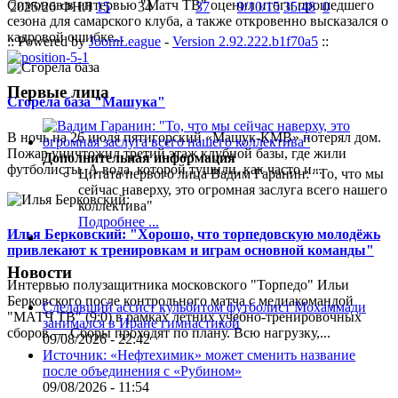
Симонов в интервью "Матч ТВ" оценил итоги прошедшего
2025/26
ФНЛ
15
34
37
9/10/15
35:48
0
сезона для самарского клуба, а также откровенно высказался о
кадровой ошибке...
:: Powered by
JoomLeague
-
Version 2.92.222.b1f70a5
::
Первые лица
Сгорела база "Машука"
В ночь на 26 июля пятигорский «Машук-КМВ» потерял дом.
Пожар уничтожил третий этаж клубной базы, где жили
Дополнительная информация
футболисты. А вода, которой тушили, как часто и...
Цитата первого лица
Вадим Гаранин: "То, что мы
сейчас наверху, это огромная заслуга всего нашего
коллектива"
Подробнее ...
Илья Берковский: "Хорошо, что торпедовскую молодёжь
привлекают к тренировкам и играм основной команды"
Новости
Интервью полузащитника московского "Торпедо" Ильи
Берковского после контрольного матча с медиакомандой
Сделавший ассист кульбитом футболист Мохаммади
"МАТЧ ТВ" (9:0) в рамках летних учебно-тренировочных
занимался в Иране гимнастикой
сборов.— Сборы проходят по плану. Всю нагрузку,...
09/08/2026 - 22:42
Источник: «Нефтехимик» может сменить название
после объединения с «Рубином»
09/08/2026 - 11:54