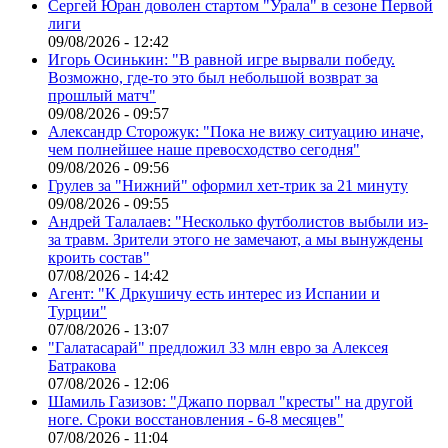
Сергей Юран доволен стартом "Урала" в сезоне Первой
лиги
09/08/2026 - 12:42
Игорь Осинькин: "В равной игре вырвали победу.
Возможно, где-то это был небольшой возврат за
прошлый матч"
09/08/2026 - 09:57
Александр Сторожук: "Пока не вижу ситуацию иначе,
чем полнейшее наше превосходство сегодня"
09/08/2026 - 09:56
Грулев за "Нижний" оформил хет-трик за 21 минуту
09/08/2026 - 09:55
Андрей Талалаев: "Несколько футболистов выбыли из-
за травм. Зрители этого не замечают, а мы вынуждены
кроить состав"
07/08/2026 - 14:42
Агент: "К Дркушичу есть интерес из Испании и
Турции"
07/08/2026 - 13:07
"Галатасарай" предложил 33 млн евро за Алексея
Батракова
07/08/2026 - 12:06
Шамиль Газизов: "Джапо порвал "кресты" на другой
ноге. Сроки восстановления - 6-8 месяцев"
07/08/2026 - 11:04