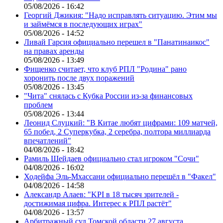
05/08/2026 - 16:42
Георгий Джикия: "Надо исправлять ситуацию. Этим мы
и займёмся в последующих играх"
05/08/2026 - 14:52
Ливай Гарсия официально перешел в "Панатинаикос"
на правах аренды
05/08/2026 - 13:49
Фищенко считает, что клуб РПЛ "Родина" рано
хоронить после двух поражений
05/08/2026 - 13:45
"Чита" снялась с Кубка России из-за финансовых
проблем
05/08/2026 - 13:44
Леонид Слуцкий: "В Китае любят цифрами: 109 матчей,
65 побед, 2 Суперкубка, 2 серебра, полтора миллиарда
впечатлений"
04/08/2026 - 18:42
Рамиль Шейдаев официально стал игроком "Сочи"
04/08/2026 - 16:02
Ходейфа Эль-Мхассани официально перешёл в "Факел"
04/08/2026 - 14:58
Александр Алаев: "KPI в 18 тысяч зрителей -
достижимая цифра. Интерес к РПЛ растёт"
04/08/2026 - 13:57
Арбитражный суд Томской области 27 августа