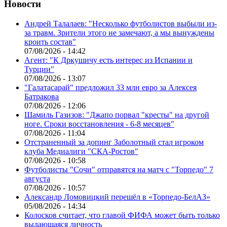
Новости
Андрей Талалаев: "Несколько футболистов выбыли из-
за травм. Зрители этого не замечают, а мы вынуждены
кроить состав"
07/08/2026 - 14:42
Агент: "К Дркушичу есть интерес из Испании и
Турции"
07/08/2026 - 13:07
"Галатасарай" предложил 33 млн евро за Алексея
Батракова
07/08/2026 - 12:06
Шамиль Газизов: "Джапо порвал "кресты" на другой
ноге. Сроки восстановления - 6-8 месяцев"
07/08/2026 - 11:04
Отстраненный за допинг Заболотный стал игроком
клуба Медиалиги "СКА-Ростов"
07/08/2026 - 10:58
Футболисты "Сочи" отправятся на матч с "Торпедо" 7
августа
07/08/2026 - 10:57
Александр Ломовицкий перешёл в «Торпедо-БелАЗ»
05/08/2026 - 14:34
Колосков считает, что главой ФИФА может быть только
выдающаяся личность