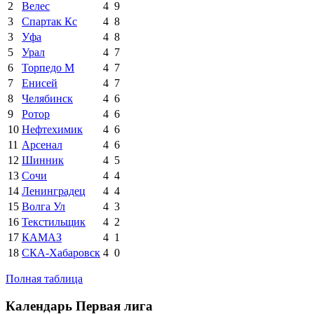
2
Велес
4
9
3
Спартак Кс
4
8
3
Уфа
4
8
5
Урал
4
7
6
Торпедо М
4
7
7
Енисей
4
7
8
Челябинск
4
6
9
Ротор
4
6
10
Нефтехимик
4
6
11
Арсенал
4
6
12
Шинник
4
5
13
Сочи
4
4
14
Ленинградец
4
4
15
Волга Ул
4
3
16
Текстильщик
4
2
17
КАМАЗ
4
1
18
СКА-Хабаровск
4
0
Полная таблица
Календарь Первая лига