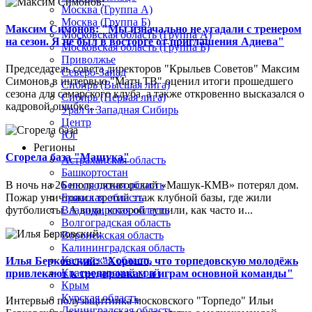
Москва (Группа А)
Москва (Группа Б)
Максим Симонов: "Мы изначально не угадали с тренером
Московская область (Группа А)
на сезон. Я не был в восторге от приглашения Адиева"
Московская область (Группа Б)
Приволжье
Председатель совета директоров "Крыльев Советов" Максим
Северо-Запад
Симонов в интервью "Матч ТВ" оценил итоги прошедшего
Сибирь (Высшая лига)
сезона для самарского клуба, а также откровенно высказался о
Сибирь (Первая лига)
кадровой ошибке...
Урал и Западная Сибирь
Центр
Юг
Регионы
Сгорела база "Машука"
Астраханская область
Башкортостан
В ночь на 26 июля пятигорский «Машук-КМВ» потерял дом.
Белгородская область
Пожар уничтожил третий этаж клубной базы, где жили
Брянская область
футболисты. А вода, которой тушили, как часто и...
Владимирская область
Волгоградская область
Воронежская область
Калининградская область
Калужская область
Илья Берковский: "Хорошо, что торпедовскую молодёжь
Краснодарский край
привлекают к тренировкам и играм основной команды"
Крым
Курская область
Интервью полузащитника московского "Торпедо" Ильи
Ленинградская область