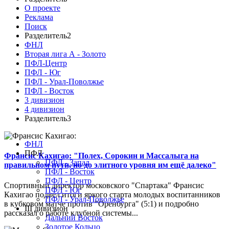
О проекте
Реклама
Поиск
Разделитель2
ФНЛ
Вторая лига А - Золото
ПФЛ-Центр
ПФЛ - Юг
ПФЛ - Урал-Поволжье
ПФЛ - Восток
3 дивизион
4 дивизион
Разделитель3
ФНЛ
ПФЛ
Франсис Кахигао: "Полех, Сорокин и Массалыга на
ПФЛ - Запад
правильном пути, но до элитного уровня им ещё далеко"
ПФЛ - Восток
ПФЛ - Центр
Спортивный директор московского "Спартака" Франсис
ПФЛ - Юг
Кахигао подвел итоги яркого старта молодых воспитанников
ПФЛ - Урал-Поволжье
в кубковом матче против "Оренбурга" (5:1) и подробно
III дивизион
рассказал о работе клубной системы...
Дальний Восток
Золотое Кольцо