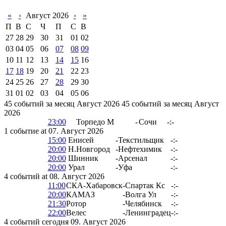
«
‹
Август 2026
›
»
П
В
С
Ч
П
С
В
27
28
29
30
31
01
02
03
04
05
06
07
08
09
10
11
12
13
14
15
16
17
18
19
20
21
22
23
24
25
26
27
28
29
30
31
01
02
03
04
05
06
45 событий за месяц Август 2026
45 событий за месяц Август
2026
23:00
Торпедо М
-
Сочи
-:-
1 событие at 07. Август 2026
15:00
Енисей
-
Текстильщик
-:-
20:00
Н.Новгород
-
Нефтехимик
-:-
20:00
Шинник
-
Арсенал
-:-
20:00
Урал
-
Уфа
-:-
4 событий at 08. Август 2026
11:00
СКА-Хабаровск
-
Спартак Кс
-:-
20:00
КАМАЗ
-
Волга Ул
-:-
21:30
Ротор
-
Челябинск
-:-
22:00
Велес
-
Ленинградец
-:-
4 событий сегодня 09. Август 2026