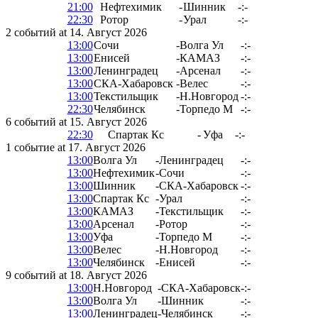
21:00
Нефтехимик
-
Шинник
-:-
22:30
Ротор
-
Урал
-:-
2 событий at 14. Август 2026
13:00
Сочи
-
Волга Ул
-:-
13:00
Енисей
-
КАМАЗ
-:-
13:00
Ленинградец
-
Арсенал
-:-
13:00
СКА-Хабаровск
-
Велес
-:-
13:00
Текстильщик
-
Н.Новгород
-:-
22:30
Челябинск
-
Торпедо М
-:-
6 событий at 15. Август 2026
22:30
Спартак Кс
-
Уфа
-:-
1 событие at 17. Август 2026
13:00
Волга Ул
-
Ленинградец
-:-
13:00
Нефтехимик
-
Сочи
-:-
13:00
Шинник
-
СКА-Хабаровск
-:-
13:00
Спартак Кс
-
Урал
-:-
13:00
КАМАЗ
-
Текстильщик
-:-
13:00
Арсенал
-
Ротор
-:-
13:00
Уфа
-
Торпедо М
-:-
13:00
Велес
-
Н.Новгород
-:-
13:00
Челябинск
-
Енисей
-:-
9 событий at 18. Август 2026
13:00
Н.Новгород
-
СКА-Хабаровск
-:-
13:00
Волга Ул
-
Шинник
-:-
13:00
Ленинградец
-
Челябинск
-:-