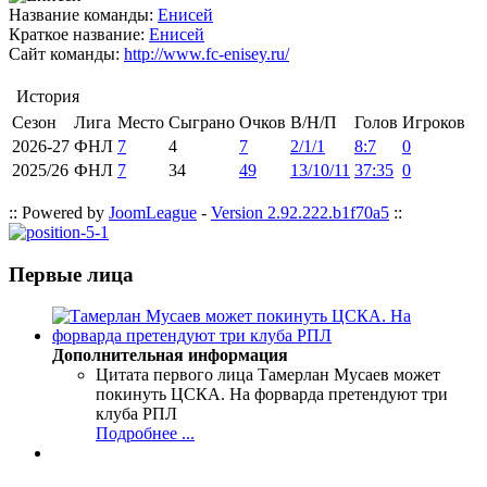
Название команды:
Енисей
Краткое название:
Енисей
Сайт команды:
http://www.fc-enisey.ru/
История
Сезон
Лига
Место
Сыграно
Очков
В/Н/П
Голов
Игроков
2026-27
ФНЛ
7
4
7
2/1/1
8:7
0
2025/26
ФНЛ
7
34
49
13/10/11
37:35
0
:: Powered by
JoomLeague
-
Version 2.92.222.b1f70a5
::
Первые лица
Дополнительная информация
Цитата первого лица
Тамерлан Мусаев может
покинуть ЦСКА. На форварда претендуют три
клуба РПЛ
Подробнее ...