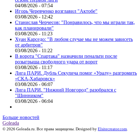
04/08/2026 - 07:54
Игорь Черевченко возглавил "Актобе"
03/08/2026 - 12:42
Станислав Черчесов: "Понравилось, что мы играли так,
как планировали"
03/08/2026 - 11:23
Хуан Карседо: "В любом случае мы не можем зависеть
от арбитров"
03/08/2026 - 11:22
В ворота "Спартака" назначили пенальти после
розыгрыша свободного удара от ворот
03/08/2026 - 11:17
Лига ПАРИ. Дубль Секулича помог «Уралу» разгромить
«СКА-Хабаровск»
03/08/2026 - 06:07
Лига ПАРИ. "Нижний Новгород" разобрался с
"Шинником"
03/08/2026 - 06:04
Больше новостей
Goleada
© 2026 Goleada.ru. Все права защищены. Designed by
Elsitecreator.com
.