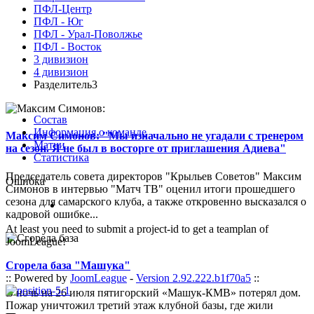
ПФЛ-Центр
ПФЛ - Юг
ПФЛ - Урал-Поволжье
ПФЛ - Восток
3 дивизион
4 дивизион
Разделитель3
Состав
Информация о команде
Максим Симонов: "Мы изначально не угадали с тренером
Матчи
на сезон. Я не был в восторге от приглашения Адиева"
Статистика
Председатель совета директоров "Крыльев Советов" Максим
Ошибка
Симонов в интервью "Матч ТВ" оценил итоги прошедшего
сезона для самарского клуба, а также откровенно высказался о
кадровой ошибке...
At least you need to submit a project-id to get a teamplan of
JoomLeague!
Сгорела база "Машука"
:: Powered by
JoomLeague
-
Version 2.92.222.b1f70a5
::
В ночь на 26 июля пятигорский «Машук-КМВ» потерял дом.
Пожар уничтожил третий этаж клубной базы, где жили