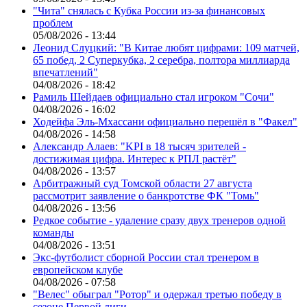
"Чита" снялась с Кубка России из-за финансовых
проблем
05/08/2026 - 13:44
Леонид Слуцкий: "В Китае любят цифрами: 109 матчей,
65 побед, 2 Суперкубка, 2 серебра, полтора миллиарда
впечатлений"
04/08/2026 - 18:42
Рамиль Шейдаев официально стал игроком "Сочи"
04/08/2026 - 16:02
Ходейфа Эль-Мхассани официально перешёл в "Факел"
04/08/2026 - 14:58
Александр Алаев: "KPI в 18 тысяч зрителей -
достижимая цифра. Интерес к РПЛ растёт"
04/08/2026 - 13:57
Арбитражный суд Томской области 27 августа
рассмотрит заявление о банкротстве ФК "Томь"
04/08/2026 - 13:56
Редкое событие - удаление сразу двух тренеров одной
команды
04/08/2026 - 13:51
Экс-футболист сборной России стал тренером в
европейском клубе
04/08/2026 - 07:58
"Велес" обыграл "Ротор" и одержал третью победу в
сезоне Первой лиги