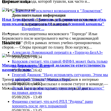
Первые лица
футболисты. А вода, которой тушили, как часто и...
Дополнительная информация
Илья Берковский: "Хорошо, что торпедовскую молодёжь
Цитата первого лица
Баринов не исключил
привлекают к тренировкам и играм основной команды"
возвращения в "Локомотив"
Подробнее ...
Интервью полузащитника московского "Торпедо" Ильи
Берковского после контрольного матча с медиакомандой
Новости
"МАТЧ ТВ" (9:0) в рамках летних учебно-тренировочных
сборов.— Сборы проходят по плану. Всю нагрузку,...
Александр Ломовицкий перешёл в «Торпедо-БелАЗ»
05/08/2026 - 14:34
Колосков считает, что главой ФИФА может быть только
Михаил Кержаков: "В новой должности ответственность
выдающаяся личность
намного больше"
05/08/2026 - 16:42
Георгий Джикия: "Надо исправлять ситуацию. Этим мы
и займёмся в последующих играх"
Тренер вратарей "Зенита" Михаил Кержаков в интервью
05/08/2026 - 14:52
клубной пресс-службе рассказал о новом статусе в команде.—
Ливай Гарсия официально перешел в "Панатинаикос"
Михаил, как вы в целом оцените свои первые дни в...
на правах аренды
05/08/2026 - 13:49
Фищенко считает, что клуб РПЛ "Родина" рано
хоронить после двух поражений
05/08/2026 - 13:45