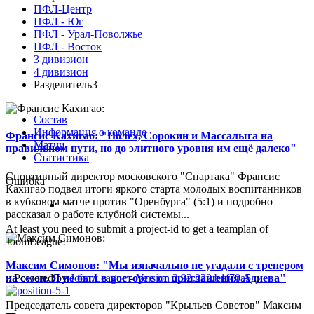
ПФЛ-Центр
ПФЛ - Юг
ПФЛ - Урал-Поволжье
ПФЛ - Восток
3 дивизион
4 дивизион
Разделитель3
Состав
Информация о команде
Франсис Кахигао: "Полех, Сорокин и Массалыга на
Матчи
правильном пути, но до элитного уровня им ещё далеко"
Статистика
Спортивный директор московского "Спартака" Франсис
Ошибка
Кахигао подвел итоги яркого старта молодых воспитанников
в кубковом матче против "Оренбурга" (5:1) и подробно
рассказал о работе клубной системы...
At least you need to submit a project-id to get a teamplan of
JoomLeague!
Максим Симонов: "Мы изначально не угадали с тренером
на сезон. Я не был в восторге от приглашения Адиева"
:: Powered by
JoomLeague
-
Version 2.92.222.b1f70a5
::
Председатель совета директоров "Крыльев Советов" Максим