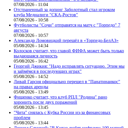
07/08/2026 - 11:04
Отстраненный за допинг Заболотный стал игроком
клуба Медиалиги "СКА-Ростов"
07/08/2026 - 10:58
Футболисты "Сочи" отправятся на матч с "Торпедо" 7
августа
07/08/2026 - 10:57
Александр Ломовицкий перешёл в «Торпедо-БелАЗ»
05/08/2026 - 14:34
Колосков считает, что главой ФИФА может быть только
выдающаяся личность
05/08/2026 - 16:42
Георгий Джикия: "Надо исправлять ситуацию. Этим мы
и займёмся в последующих играх"
05/08/2026 - 14:52
Ливай Гарсия официально перешел в "Панатинаикос"
на правах аренды
05/08/2026 - 13:49
Фищенко считает, что клуб РПЛ "Родина" рано
хоронить после двух поражений
05/08/2026 - 13:45
"Чита" снялась с Кубка России из-за финансовых
проблем
05/08/2026 - 13:44
Леонид Слуцкий: "В Китае любят цифрами: 109 матчей,