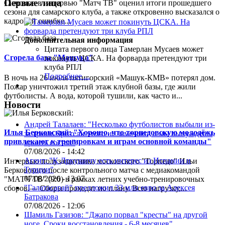
Первые лица
Симонов в интервью "Матч ТВ" оценил итоги прошедшего
сезона для самарского клуба, а также откровенно высказался о
кадровой ошибке...
Дополнительная информация
Цитата первого лица
Тамерлан Мусаев может
Сгорела база "Машука"
покинуть ЦСКА. На форварда претендуют три
клуба РПЛ
Подробнее ...
В ночь на 26 июля пятигорский «Машук-КМВ» потерял дом.
Пожар уничтожил третий этаж клубной базы, где жили
футболисты. А вода, которой тушили, как часто и...
Новости
Андрей Талалаев: "Несколько футболистов выбыли из-
Илья Берковский: "Хорошо, что торпедовскую молодёжь
за травм. Зрители этого не замечают, а мы вынуждены
привлекают к тренировкам и играм основной команды"
кроить состав"
07/08/2026 - 14:42
Агент: "К Дркушичу есть интерес из Испании и
Интервью полузащитника московского "Торпедо" Ильи
Турции"
Берковского после контрольного матча с медиакомандой
07/08/2026 - 13:07
"МАТЧ ТВ" (9:0) в рамках летних учебно-тренировочных
"Галатасарай" предложил 33 млн евро за Алексея
сборов.— Сборы проходят по плану. Всю нагрузку,...
Батракова
07/08/2026 - 12:06
Шамиль Газизов: "Джапо порвал "кресты" на другой
ноге. Сроки восстановления - 6-8 месяцев"