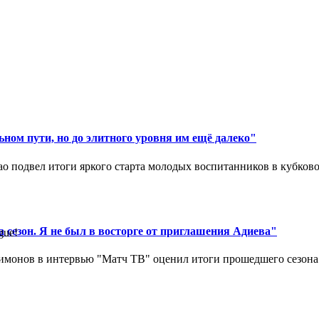
ном пути, но до элитного уровня им ещё далеко"
 подвел итоги яркого старта молодых воспитанников в кубковом
 сезон. Я не был в восторге от приглашения Адиева"
gue!
монов в интервью "Матч ТВ" оценил итоги прошедшего сезона д