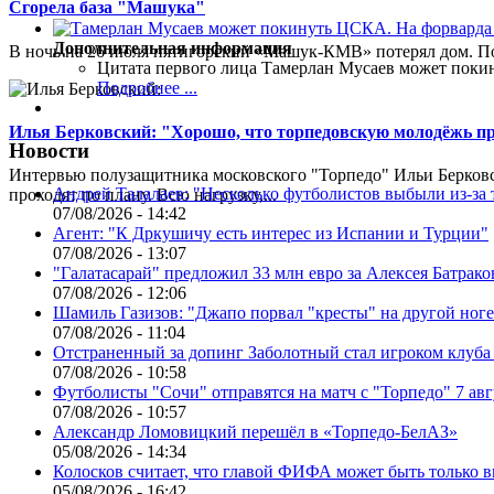
Сгорела база "Машука"
Дополнительная информация
В ночь на 26 июля пятигорский «Машук-КМВ» потерял дом. Пож
Цитата первого лица
Тамерлан Мусаев может поки
Подробнее ...
Илья Берковский: "Хорошо, что торпедовскую молодёжь п
Новости
Интервью полузащитника московского "Торпедо" Ильи Берковс
Андрей Талалаев: "Несколько футболистов выбыли из-за 
проходят по плану. Всю нагрузку,...
07/08/2026 - 14:42
Агент: "К Дркушичу есть интерес из Испании и Турции"
07/08/2026 - 13:07
"Галатасарай" предложил 33 млн евро за Алексея Батрако
07/08/2026 - 12:06
Шамиль Газизов: "Джапо порвал "кресты" на другой ноге.
07/08/2026 - 11:04
Отстраненный за допинг Заболотный стал игроком клуб
07/08/2026 - 10:58
Футболисты "Сочи" отправятся на матч с "Торпедо" 7 авг
07/08/2026 - 10:57
Александр Ломовицкий перешёл в «Торпедо-БелАЗ»
05/08/2026 - 14:34
Колосков считает, что главой ФИФА может быть только 
05/08/2026 - 16:42