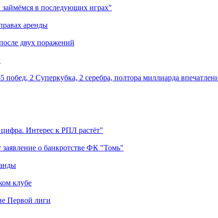
 займёмся в последующих играх"
правах аренды
 после двух поражений
м
5 побед, 2 Суперкубка, 2 серебра, полтора миллиарда впечатлен
 цифра. Интерес к РПЛ растёт"
 заявление о банкротстве ФК "Томь"
манды
ком клубе
оне Первой лиги