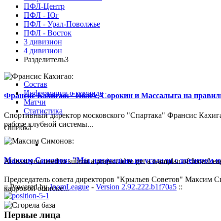
ПФЛ-Центр
ПФЛ - Юг
ПФЛ - Урал-Поволжье
ПФЛ - Восток
3 дивизион
4 дивизион
Разделитель3
Состав
Информация о команде
Франсис Кахигао: "Полех, Сорокин и Массалыга на правиль
Матчи
Статистика
Спортивный директор московского "Спартака" Франсис Кахигао
работе клубной системы...
Ошибка
Максим Симонов: "Мы изначально не угадали с тренером на
At least you need to submit a project-id to get a teamplan of JoomLea
Председатель совета директоров "Крыльев Советов" Максим Си
:: Powered by
JoomLeague
-
Version 2.92.222.b1f70a5
::
кадровой ошибке...
Первые лица