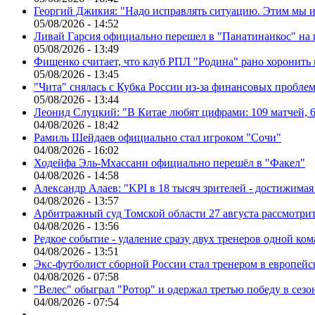
Георгий Джикия: "Надо исправлять ситуацию. Этим мы и
05/08/2026 - 14:52
Ливай Гарсия официально перешел в "Панатинаикос" на 
05/08/2026 - 13:49
Фищенко считает, что клуб РПЛ "Родина" рано хоронить
05/08/2026 - 13:45
"Чита" снялась с Кубка России из-за финансовых пробле
05/08/2026 - 13:44
Леонид Слуцкий: "В Китае любят цифрами: 109 матчей, 6
04/08/2026 - 18:42
Рамиль Шейдаев официально стал игроком "Сочи"
04/08/2026 - 16:02
Ходейфа Эль-Мхассани официально перешёл в "Факел"
04/08/2026 - 14:58
Александр Алаев: "KPI в 18 тысяч зрителей - достижимая
04/08/2026 - 13:57
Арбитражный суд Томской области 27 августа рассмотрит
04/08/2026 - 13:56
Редкое событие - удаление сразу двух тренеров одной ко
04/08/2026 - 13:51
Экс-футболист сборной России стал тренером в европейс
04/08/2026 - 07:58
"Велес" обыграл "Ротор" и одержал третью победу в сез
04/08/2026 - 07:54