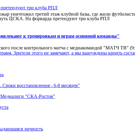
ар уничтожил третий этаж клубной базы, где жили футболисты. 
нуть ЦСКА. На форварда претендуют три клуба РПЛ
ривлекают к тренировкам и играм основной команды"
кого после контрольного матча с медиакомандой "МАТЧ ТВ" (9
травм. Зрители этого не замечают, а мы вынуждены кроить соста
ва
 Сроки восстановления - 6-8 месяцев"
а Медиалиги "СКА-Ростов"
уста
выдающаяся личность