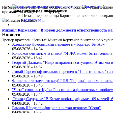
Интервью полузащитника московского "Торпедо" Ильи Берковс
Дополнительная информация
проходят по плану. Всю нагрузку,...
Цитата первого лица
Баринов не исключил возвращ
Подробнее ...
Михаил Кержаков: "В новой должности ответственность н
Новости
Тренер вратарей "Зенита" Михаил Кержаков в интервью клубной
Александр Ломовицкий перешёл в «Торпедо-БелАЗ»
05/08/2026 - 14:34
Колосков считает, что главой ФИФА может быть только 
05/08/2026 - 16:42
Георгий Джикия: "Надо исправлять ситуацию. Этим мы и
05/08/2026 - 14:52
Ливай Гарсия официально перешел в "Панатинаикос" на 
05/08/2026 - 13:49
Фищенко считает, что клуб РПЛ "Родина" рано хоронить
05/08/2026 - 13:45
"Чита" снялась с Кубка России из-за финансовых пробле
05/08/2026 - 13:44
Леонид Слуцкий: "В Китае любят цифрами: 109 матчей, 6
04/08/2026 - 18:42
Рамиль Шейдаев официально стал игроком "Сочи"
04/08/2026 - 16:02