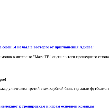
 сезон. Я не был в восторге от приглашения Адиева"
монов в интервью "Матч ТВ" оценил итоги прошедшего сезона д
gue!
ар уничтожил третий этаж клубной базы, где жили футболисты. 
ривлекают к тренировкам и играм основной команды"