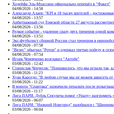
Ходейфа Эль-Мхассани официально перешёл в "Факел"
04/08/2026 - 14:58
Александр Алаев: "KPI в 18 тысяч зрителей - достижимая
04/08/2026 - 13:57
Арбитражный суд Томской области 27 августа рассмотрит
04/08/2026 - 13:56
Редкое событие - удаление сразу двух тренеров одной ко
04/08/2026 - 13:51
Экс-футболист сборной России стал тренером в европейс
04/08/2026 - 07:58
"Велес" обыграл "Ротор" и одержал третью победу в сез
04/08/2026 - 07:54
Игорь Черевченко возглавил "Актобе"
03/08/2026 - 12:42
Станислав Черчесов: "Понравилось, что мы играли так, 
03/08/2026 - 11:23
Хуан Карседо: "В любом случае мы не можем зависеть от
03/08/2026 - 11:22
В ворота "Спартака" назначили пенальти после розыгрыш
03/08/2026 - 11:17
Лига ПАРИ. Дубль Секулича помог «Уралу» разгромить
03/08/2026 - 06:07
Лига ПАРИ. "Нижний Новгород" разобрался с "Шинник
03/08/2026 - 06:04