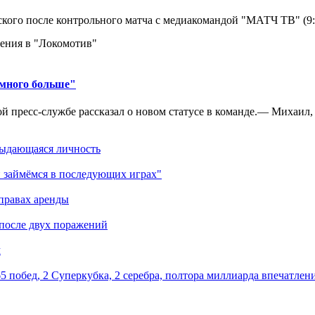
кого после контрольного матча с медиакомандой "МАТЧ ТВ" (9
ения в "Локомотив"
амного больше"
 пресс-службе рассказал о новом статусе в команде.— Михаил, к
выдающаяся личность
 займёмся в последующих играх"
правах аренды
 после двух поражений
м
5 побед, 2 Суперкубка, 2 серебра, полтора миллиарда впечатлен