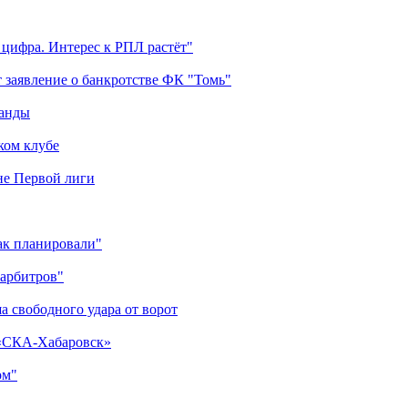
 цифра. Интерес к РПЛ растёт"
 заявление о банкротстве ФК "Томь"
манды
ком клубе
оне Первой лиги
как планировали"
 арбитров"
а свободного удара от ворот
 «СКА-Хабаровск»
ом"