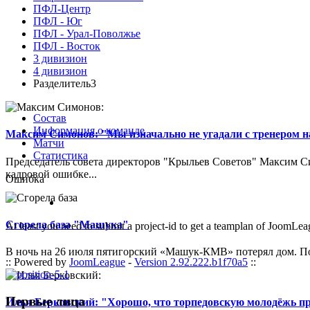
ПФЛ-Центр
ПФЛ - Юг
ПФЛ - Урал-Поволжье
ПФЛ - Восток
3 дивизион
4 дивизион
Разделитель3
Состав
Информация о команде
Максим Симонов: "Мы изначально не угадали с тренером на
Матчи
Статистика
Председатель совета директоров "Крыльев Советов" Максим Си
кадровой ошибке...
Ошибка
Сгорела база "Машука"
At least you need to submit a project-id to get a teamplan of JoomLea
В ночь на 26 июля пятигорский «Машук-КМВ» потерял дом. Пож
:: Powered by
JoomLeague
-
Version 2.92.222.b1f70a5
::
Первые лица
Илья Берковский: "Хорошо, что торпедовскую молодёжь п