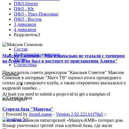
ПФЛ-Центр
ПФЛ - Юг
ПФЛ - Урал-Поволжье
ПФЛ - Восток
3 дивизион
4 дивизион
Разделитель3
Состав
Информация о команде
Максим Симонов: "Мы изначально не угадали с тренером
Матчи
на сезон. Я не был в восторге от приглашения Адиева"
Статистика
Председатель совета директоров "Крыльев Советов" Максим
Ошибка
Симонов в интервью "Матч ТВ" оценил итоги прошедшего
сезона для самарского клуба, а также откровенно высказался о
кадровой ошибке...
At least you need to submit a project-id to get a teamplan of
JoomLeague!
Сгорела база "Машука"
:: Powered by
JoomLeague
-
Version 2.92.222.b1f70a5
::
В ночь на 26 июля пятигорский «Машук-КМВ» потерял дом.
Пожар уничтожил третий этаж клубной базы, где жили