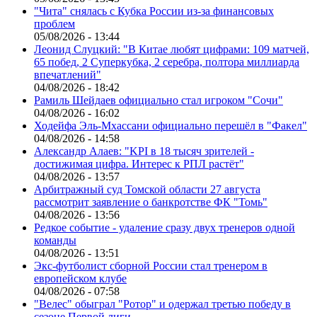
"Чита" снялась с Кубка России из-за финансовых
проблем
05/08/2026 - 13:44
Леонид Слуцкий: "В Китае любят цифрами: 109 матчей,
65 побед, 2 Суперкубка, 2 серебра, полтора миллиарда
впечатлений"
04/08/2026 - 18:42
Рамиль Шейдаев официально стал игроком "Сочи"
04/08/2026 - 16:02
Ходейфа Эль-Мхассани официально перешёл в "Факел"
04/08/2026 - 14:58
Александр Алаев: "KPI в 18 тысяч зрителей -
достижимая цифра. Интерес к РПЛ растёт"
04/08/2026 - 13:57
Арбитражный суд Томской области 27 августа
рассмотрит заявление о банкротстве ФК "Томь"
04/08/2026 - 13:56
Редкое событие - удаление сразу двух тренеров одной
команды
04/08/2026 - 13:51
Экс-футболист сборной России стал тренером в
европейском клубе
04/08/2026 - 07:58
"Велес" обыграл "Ротор" и одержал третью победу в
сезоне Первой лиги