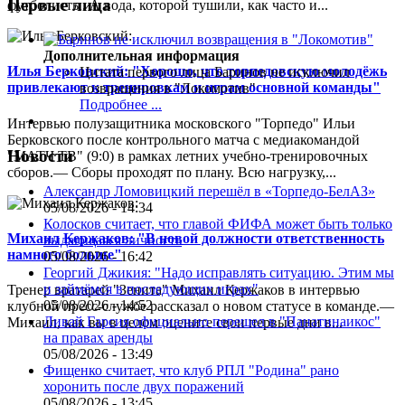
Первые лица
футболисты. А вода, которой тушили, как часто и...
Дополнительная информация
Илья Берковский: "Хорошо, что торпедовскую молодёжь
Цитата первого лица
Баринов не исключил
привлекают к тренировкам и играм основной команды"
возвращения в "Локомотив"
Подробнее ...
Интервью полузащитника московского "Торпедо" Ильи
Берковского после контрольного матча с медиакомандой
Новости
"МАТЧ ТВ" (9:0) в рамках летних учебно-тренировочных
сборов.— Сборы проходят по плану. Всю нагрузку,...
Александр Ломовицкий перешёл в «Торпедо-БелАЗ»
05/08/2026 - 14:34
Колосков считает, что главой ФИФА может быть только
Михаил Кержаков: "В новой должности ответственность
выдающаяся личность
намного больше"
05/08/2026 - 16:42
Георгий Джикия: "Надо исправлять ситуацию. Этим мы
и займёмся в последующих играх"
Тренер вратарей "Зенита" Михаил Кержаков в интервью
05/08/2026 - 14:52
клубной пресс-службе рассказал о новом статусе в команде.—
Ливай Гарсия официально перешел в "Панатинаикос"
Михаил, как вы в целом оцените свои первые дни в...
на правах аренды
05/08/2026 - 13:49
Фищенко считает, что клуб РПЛ "Родина" рано
хоронить после двух поражений
05/08/2026 - 13:45