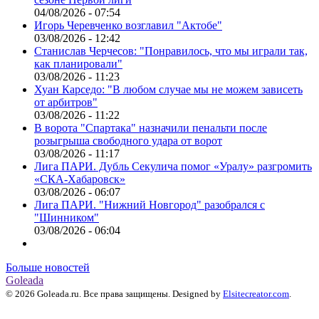
04/08/2026 - 07:54
Игорь Черевченко возглавил "Актобе"
03/08/2026 - 12:42
Станислав Черчесов: "Понравилось, что мы играли так,
как планировали"
03/08/2026 - 11:23
Хуан Карседо: "В любом случае мы не можем зависеть
от арбитров"
03/08/2026 - 11:22
В ворота "Спартака" назначили пенальти после
розыгрыша свободного удара от ворот
03/08/2026 - 11:17
Лига ПАРИ. Дубль Секулича помог «Уралу» разгромить
«СКА-Хабаровск»
03/08/2026 - 06:07
Лига ПАРИ. "Нижний Новгород" разобрался с
"Шинником"
03/08/2026 - 06:04
Больше новостей
Goleada
© 2026 Goleada.ru. Все права защищены. Designed by
Elsitecreator.com
.