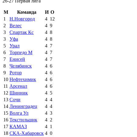
26-27 Первая лига
М
Команда
И
О
1
Н.Новгород
4
12
2
Велес
4
9
3
Спартак Кс
4
8
3
Уфа
4
8
5
Урал
4
7
6
Торпедо М
4
7
7
Енисей
4
7
8
Челябинск
4
6
9
Ротор
4
6
10
Нефтехимик
4
6
11
Арсенал
4
6
12
Шинник
4
5
13
Сочи
4
4
14
Ленинградец
4
4
15
Волга Ул
4
3
16
Текстильщик
4
2
17
КАМАЗ
4
1
18
СКА-Хабаровск
4
0