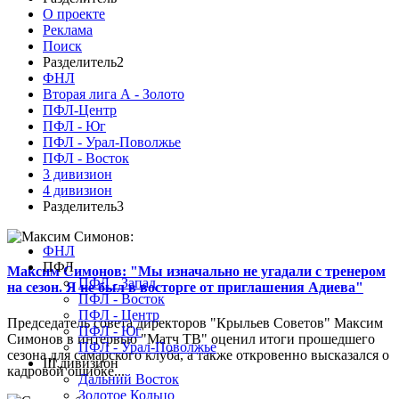
О проекте
Реклама
Поиск
Разделитель2
ФНЛ
Вторая лига А - Золото
ПФЛ-Центр
ПФЛ - Юг
ПФЛ - Урал-Поволжье
ПФЛ - Восток
3 дивизион
4 дивизион
Разделитель3
ФНЛ
ПФЛ
Максим Симонов: "Мы изначально не угадали с тренером
ПФЛ - Запад
на сезон. Я не был в восторге от приглашения Адиева"
ПФЛ - Восток
ПФЛ - Центр
Председатель совета директоров "Крыльев Советов" Максим
ПФЛ - Юг
Симонов в интервью "Матч ТВ" оценил итоги прошедшего
ПФЛ - Урал-Поволжье
сезона для самарского клуба, а также откровенно высказался о
III дивизион
кадровой ошибке...
Дальний Восток
Золотое Кольцо