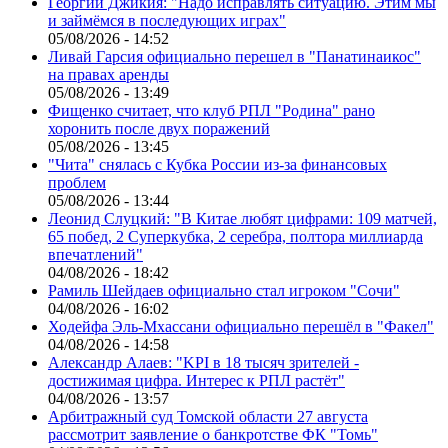
Георгий Джикия: "Надо исправлять ситуацию. Этим мы
и займёмся в последующих играх"
05/08/2026 - 14:52
Ливай Гарсия официально перешел в "Панатинаикос"
на правах аренды
05/08/2026 - 13:49
Фищенко считает, что клуб РПЛ "Родина" рано
хоронить после двух поражений
05/08/2026 - 13:45
"Чита" снялась с Кубка России из-за финансовых
проблем
05/08/2026 - 13:44
Леонид Слуцкий: "В Китае любят цифрами: 109 матчей,
65 побед, 2 Суперкубка, 2 серебра, полтора миллиарда
впечатлений"
04/08/2026 - 18:42
Рамиль Шейдаев официально стал игроком "Сочи"
04/08/2026 - 16:02
Ходейфа Эль-Мхассани официально перешёл в "Факел"
04/08/2026 - 14:58
Александр Алаев: "KPI в 18 тысяч зрителей -
достижимая цифра. Интерес к РПЛ растёт"
04/08/2026 - 13:57
Арбитражный суд Томской области 27 августа
рассмотрит заявление о банкротстве ФК "Томь"