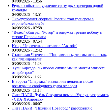
04/08/2026 - 13:56
Редкое событие - удаление сразу двух тренеров одной
команды
04/08/2026 - 13:51
Экс-футболист сборной России стал тренером в
европейском клубе
04/08/2026 - 07:58
"Велес" обыграл "Ротор" и одержал третью победу в
сезоне Первой лиги
04/08/2026 - 07:54
Игорь Черевченко возглавил "Актобе"
03/08/2026 - 12:42
Станислав Черчесов: "Понравилось, что мы играли так,
как планировали"
03/08/2026 - 11:23
Хуан Карседо: "В любом случае мы не можем зависеть
от арбитров"
03/08/2026 - 11:22
В ворота "Спартака" назначили пенальти после
розыгрыша свободного удара от ворот
03/08/2026 - 11:17
Лига ПАРИ. Дубль Секулича помог «Уралу» разгромить
«СКА-Хабаровск»
03/08/2026 - 06:07
Лига ПАРИ. "Нижний Новгород" разобрался с