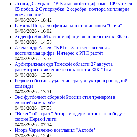
Леонид Слуцкий: "В Китае любят цифрами: 109 матчей,
65 побед, 2 Суперкубка, 2 серебра, полтора миллиарда
впечатлений"
04/08/2026 - 18:42
Рамиль Шейдаев официально стал игроком "Сочи"
04/08/2026 - 16:02
Ходейфа Эль-Мхассани официально перешёл в "Факел"
04/08/2026 - 14:58
Александр Алаев: "KPI в 18 тысяч зрителей -
достижимая цифра. Интерес к РПЛ растёт"
04/08/2026 - 13:57
Арбитражный суд Томской области 27 августа
рассмотрит заявление о банкротстве ФК "Томь"
04/08/2026 - 13:56
Редкое событие - удаление сразу двух тренеров одной
команды
04/08/2026 - 13:51
Экс-футболист сборной России стал тренером в
европейском клубе
04/08/2026 - 07:58
"Велес" обыграл "Ротор" и одержал третью победу в
сезоне Первой лиги
04/08/2026 - 07:54
Игорь Черевченко возглавил "Актобе"
03/08/2026 - 12:42