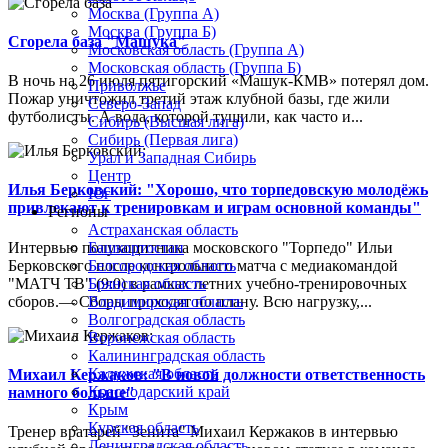
Москва (Группа А)
Москва (Группа Б)
Сгорела база "Машука"
Московская область (Группа А)
Московская область (Группа Б)
В ночь на 26 июля пятигорский «Машук-КМВ» потерял дом.
Приволжье
Пожар уничтожил третий этаж клубной базы, где жили
Северо-Запад
футболисты. А вода, которой тушили, как часто и...
Сибирь (Высшая лига)
Сибирь (Первая лига)
Урал и Западная Сибирь
Центр
Илья Берковский: "Хорошо, что торпедовскую молодёжь
Юг
привлекают к тренировкам и играм основной команды"
Регионы
Астраханская область
Интервью полузащитника московского "Торпедо" Ильи
Башкортостан
Берковского после контрольного матча с медиакомандой
Белгородская область
"МАТЧ ТВ" (9:0) в рамках летних учебно-тренировочных
Брянская область
сборов.— Сборы проходят по плану. Всю нагрузку,...
Владимирская область
Волгоградская область
Воронежская область
Калининградская область
Калужская область
Михаил Кержаков: "В новой должности ответственность
Краснодарский край
намного больше"
Крым
Курская область
Тренер вратарей "Зенита" Михаил Кержаков в интервью
Ленинградская область