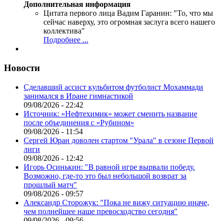
Дополнительная информация
Цитата первого лица
Вадим Гаранин: "То, что мы
сейчас наверху, это огромная заслуга всего нашего
коллектива"
Подробнее ...
Новости
Сделавший ассист кульбитом футболист Мохаммади
занимался в Иране гимнастикой
09/08/2026 - 22:42
Источник: «Нефтехимик» может сменить название
после объединения с «Рубином»
09/08/2026 - 11:54
Сергей Юран доволен стартом "Урала" в сезоне Первой
лиги
09/08/2026 - 12:42
Игорь Осинькин: "В равной игре вырвали победу.
Возможно, где-то это был небольшой возврат за
прошлый матч"
09/08/2026 - 09:57
Александр Сторожук: "Пока не вижу ситуацию иначе,
чем полнейшее наше превосходство сегодня"
09/08/2026 - 09:56