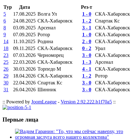
Тур
Дата
Рез-т
5
17.08.2025
Волга Ул
1 - 0
СКА-Хабаровск
6
24.08.2025
СКА-Хабаровск
1 - 2
Спартак Кс
8
03.09.2025
Арсенал
3 - 1
СКА-Хабаровск
9
07.09.2025
Ротор
1 - 0
СКА-Хабаровск
14
11.10.2025
Родина
2 - 0
СКА-Хабаровск
18
09.11.2025
СКА-Хабаровск
0 - 2
Урал
23
07.03.2026
Черноморец
3 - 0
СКА-Хабаровск
25
22.03.2026
СКА-Хабаровск
1 - 3
Арсенал
26
30.03.2026
Торпедо М
4 - 1
СКА-Хабаровск
29
18.04.2026
СКА-Хабаровск
1 - 2
Ротор
30
22.04.2026
Спартак Кс
3 - 0
СКА-Хабаровск
31
26.04.2026
Шинник
3 - 0
СКА-Хабаровск
:: Powered by
JoomLeague
-
Version 2.92.222.b1f70a5
::
Первые лица