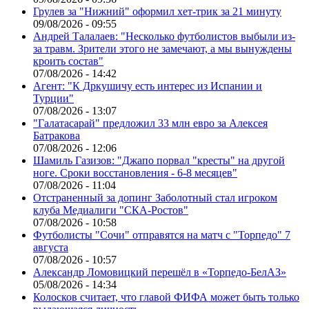
Грулев за "Нижний" оформил хет-трик за 21 минуту
09/08/2026 - 09:55
Андрей Талалаев: "Несколько футболистов выбыли из-
за травм. Зрители этого не замечают, а мы вынуждены
кроить состав"
07/08/2026 - 14:42
Агент: "К Дркушичу есть интерес из Испании и
Турции"
07/08/2026 - 13:07
"Галатасарай" предложил 33 млн евро за Алексея
Батракова
07/08/2026 - 12:06
Шамиль Газизов: "Джапо порвал "кресты" на другой
ноге. Сроки восстановления - 6-8 месяцев"
07/08/2026 - 11:04
Отстраненный за допинг Заболотный стал игроком
клуба Медиалиги "СКА-Ростов"
07/08/2026 - 10:58
Футболисты "Сочи" отправятся на матч с "Торпедо" 7
августа
07/08/2026 - 10:57
Александр Ломовицкий перешёл в «Торпедо-БелАЗ»
05/08/2026 - 14:34
Колосков считает, что главой ФИФА может быть только