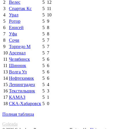
2
Велес
5
12
3
Спартак Кс
5
11
4
Урал
5
10
5
Ротор
5
9
6
Енисей
5
8
7
Уфа
5
8
8
Сочи
5
7
9
Торпедо М
5
7
10
Арсенал
5
7
11
Челябинск
5
6
11
Шинник
5
6
13
Волга Ул
5
6
14
Нефтехимик
5
6
15
Ленинградец
5
4
16
Текстильщик
5
3
17
КАМАЗ
5
1
18
СКА-Хабаровск
5
0
Полная таблица
Goleada