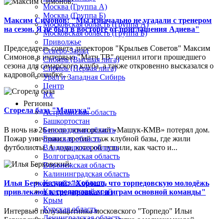
Москва (Группа А)
Москва (Группа Б)
Максим Симонов: "Мы изначально не угадали с тренером
Московская область (Группа А)
на сезон. Я не был в восторге от приглашения Адиева"
Московская область (Группа Б)
Приволжье
Председатель совета директоров "Крыльев Советов" Максим
Северо-Запад
Симонов в интервью "Матч ТВ" оценил итоги прошедшего
Сибирь (Высшая лига)
сезона для самарского клуба, а также откровенно высказался о
Сибирь (Первая лига)
кадровой ошибке...
Урал и Западная Сибирь
Центр
Юг
Регионы
Сгорела база "Машука"
Астраханская область
Башкортостан
В ночь на 26 июля пятигорский «Машук-КМВ» потерял дом.
Белгородская область
Пожар уничтожил третий этаж клубной базы, где жили
Брянская область
футболисты. А вода, которой тушили, как часто и...
Владимирская область
Волгоградская область
Воронежская область
Калининградская область
Калужская область
Илья Берковский: "Хорошо, что торпедовскую молодёжь
Краснодарский край
привлекают к тренировкам и играм основной команды"
Крым
Курская область
Интервью полузащитника московского "Торпедо" Ильи
Ленинградская область