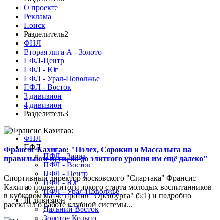
О проекте
Реклама
Поиск
Разделитель2
ФНЛ
Вторая лига А - Золото
ПФЛ-Центр
ПФЛ - Юг
ПФЛ - Урал-Поволжье
ПФЛ - Восток
3 дивизион
4 дивизион
Разделитель3
ФНЛ
ПФЛ
Франсис Кахигао: "Полех, Сорокин и Массалыга на
ПФЛ - Запад
правильном пути, но до элитного уровня им ещё далеко"
ПФЛ - Восток
ПФЛ - Центр
Спортивный директор московского "Спартака" Франсис
ПФЛ - Юг
Кахигао подвел итоги яркого старта молодых воспитанников
ПФЛ - Урал-Поволжье
в кубковом матче против "Оренбурга" (5:1) и подробно
III дивизион
рассказал о работе клубной системы...
Дальний Восток
Золотое Кольцо