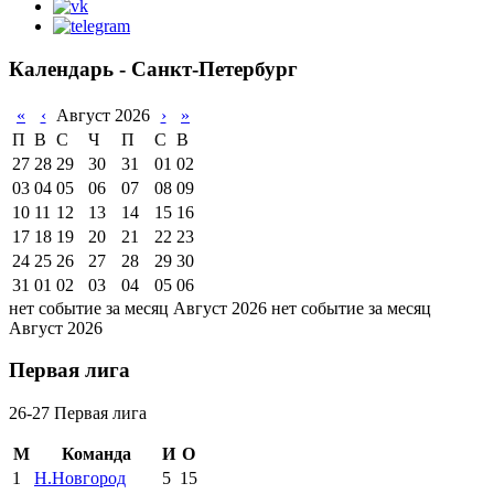
Календарь - Санкт-Петербург
«
‹
Август 2026
›
»
П
В
С
Ч
П
С
В
27
28
29
30
31
01
02
03
04
05
06
07
08
09
10
11
12
13
14
15
16
17
18
19
20
21
22
23
24
25
26
27
28
29
30
31
01
02
03
04
05
06
нет событие за месяц Август 2026
нет событие за месяц
Август 2026
Первая лига
26-27 Первая лига
М
Команда
И
О
1
Н.Новгород
5
15