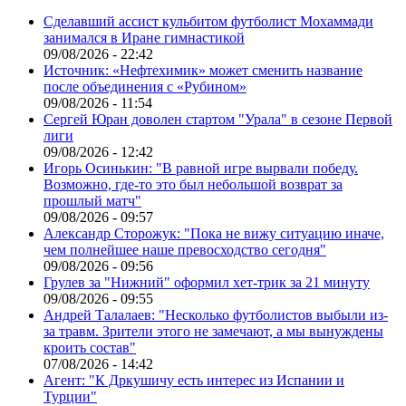
Сделавший ассист кульбитом футболист Мохаммади
занимался в Иране гимнастикой
09/08/2026 - 22:42
Источник: «Нефтехимик» может сменить название
после объединения с «Рубином»
09/08/2026 - 11:54
Сергей Юран доволен стартом "Урала" в сезоне Первой
лиги
09/08/2026 - 12:42
Игорь Осинькин: "В равной игре вырвали победу.
Возможно, где-то это был небольшой возврат за
прошлый матч"
09/08/2026 - 09:57
Александр Сторожук: "Пока не вижу ситуацию иначе,
чем полнейшее наше превосходство сегодня"
09/08/2026 - 09:56
Грулев за "Нижний" оформил хет-трик за 21 минуту
09/08/2026 - 09:55
Андрей Талалаев: "Несколько футболистов выбыли из-
за травм. Зрители этого не замечают, а мы вынуждены
кроить состав"
07/08/2026 - 14:42
Агент: "К Дркушичу есть интерес из Испании и
Турции"