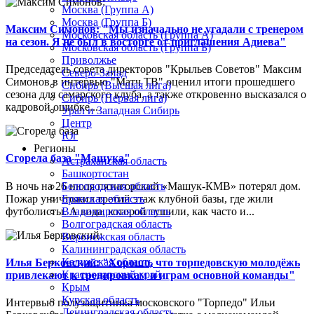
Москва (Группа А)
Москва (Группа Б)
Максим Симонов: "Мы изначально не угадали с тренером
Московская область (Группа А)
на сезон. Я не был в восторге от приглашения Адиева"
Московская область (Группа Б)
Приволжье
Председатель совета директоров "Крыльев Советов" Максим
Северо-Запад
Симонов в интервью "Матч ТВ" оценил итоги прошедшего
Сибирь (Высшая лига)
сезона для самарского клуба, а также откровенно высказался о
Сибирь (Первая лига)
кадровой ошибке...
Урал и Западная Сибирь
Центр
Юг
Регионы
Сгорела база "Машука"
Астраханская область
Башкортостан
В ночь на 26 июля пятигорский «Машук-КМВ» потерял дом.
Белгородская область
Пожар уничтожил третий этаж клубной базы, где жили
Брянская область
футболисты. А вода, которой тушили, как часто и...
Владимирская область
Волгоградская область
Воронежская область
Калининградская область
Калужская область
Илья Берковский: "Хорошо, что торпедовскую молодёжь
Краснодарский край
привлекают к тренировкам и играм основной команды"
Крым
Курская область
Интервью полузащитника московского "Торпедо" Ильи
Ленинградская область