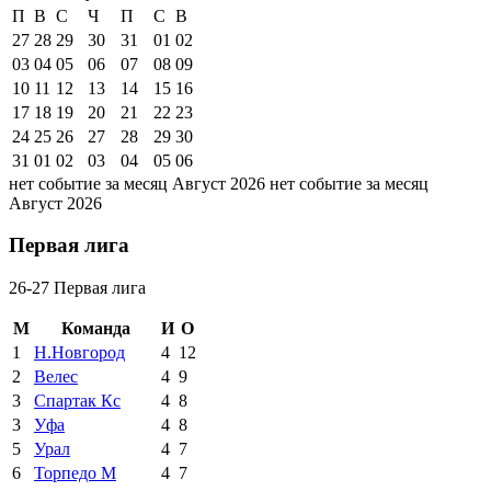
П
В
С
Ч
П
С
В
27
28
29
30
31
01
02
03
04
05
06
07
08
09
10
11
12
13
14
15
16
17
18
19
20
21
22
23
24
25
26
27
28
29
30
31
01
02
03
04
05
06
нет событие за месяц Август 2026
нет событие за месяц
Август 2026
Первая лига
26-27 Первая лига
М
Команда
И
О
1
Н.Новгород
4
12
2
Велес
4
9
3
Спартак Кс
4
8
3
Уфа
4
8
5
Урал
4
7
6
Торпедо М
4
7