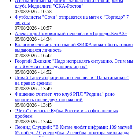
Отстраненный за допинг Заболотный стал игроком
клуба Медиалиги "СКА-Ростов"
07/08/2026 - 10:58
Футболисты "Сочи" отправятся на матч с "Торпедо" 7
августа
07/08/2026 - 10:57
Александр Ломовицкий перешёл в «Торпедо-БелАЗ»
05/08/2026 - 14:34
Колосков считает, что главой ФИФА может быть только
выдающаяся личность
05/08/2026 - 16:42
Георгий Джикия: "Надо исправлять ситуацию. Этим мы
и займёмся в последующих играх"
05/08/2026 - 14:52
Ливай Гарсия официально перешел в "Панатинаикос"
на правах аренды
05/08/2026 - 13:49
Фищенко считает, что клуб РПЛ "Родина" рано
хоронить после двух поражений
05/08/2026 - 13:45
"Чита" снялась с Кубка России из-за финансовых
проблем
05/08/2026 - 13:44
Леонид Слуцкий: "В Китае любят цифрами: 109 матчей,
65 побед, 2 Суперкубка, 2 серебра, полтора миллиарда