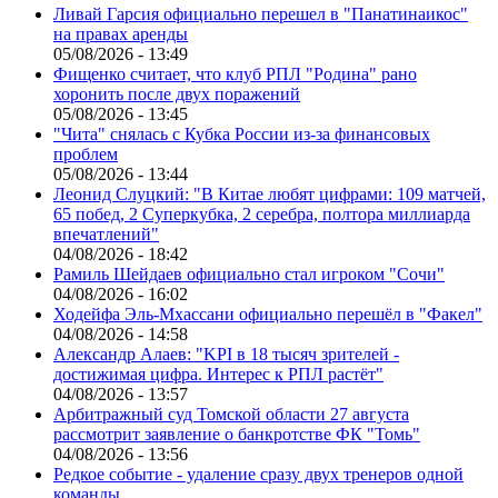
Ливай Гарсия официально перешел в "Панатинаикос"
на правах аренды
05/08/2026 - 13:49
Фищенко считает, что клуб РПЛ "Родина" рано
хоронить после двух поражений
05/08/2026 - 13:45
"Чита" снялась с Кубка России из-за финансовых
проблем
05/08/2026 - 13:44
Леонид Слуцкий: "В Китае любят цифрами: 109 матчей,
65 побед, 2 Суперкубка, 2 серебра, полтора миллиарда
впечатлений"
04/08/2026 - 18:42
Рамиль Шейдаев официально стал игроком "Сочи"
04/08/2026 - 16:02
Ходейфа Эль-Мхассани официально перешёл в "Факел"
04/08/2026 - 14:58
Александр Алаев: "KPI в 18 тысяч зрителей -
достижимая цифра. Интерес к РПЛ растёт"
04/08/2026 - 13:57
Арбитражный суд Томской области 27 августа
рассмотрит заявление о банкротстве ФК "Томь"
04/08/2026 - 13:56
Редкое событие - удаление сразу двух тренеров одной
команды