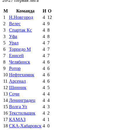
26-27 Первая лига
М
Команда
И
О
1
Н.Новгород
4
12
2
Велес
4
9
3
Спартак Кс
4
8
3
Уфа
4
8
5
Урал
4
7
6
Торпедо М
4
7
7
Енисей
4
7
8
Челябинск
4
6
9
Ротор
4
6
10
Нефтехимик
4
6
11
Арсенал
4
6
12
Шинник
4
5
13
Сочи
4
4
14
Ленинградец
4
4
15
Волга Ул
4
3
16
Текстильщик
4
2
17
КАМАЗ
4
1
18
СКА-Хабаровск
4
0