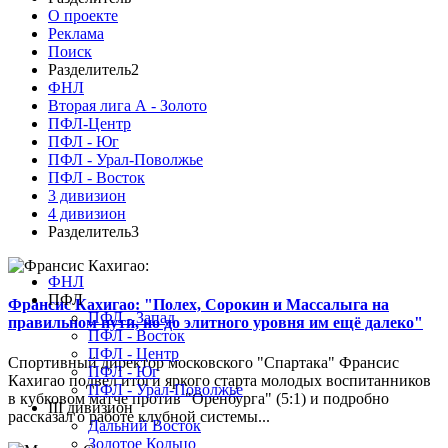
О проекте
Реклама
Поиск
Разделитель2
ФНЛ
Вторая лига А - Золото
ПФЛ-Центр
ПФЛ - Юг
ПФЛ - Урал-Поволжье
ПФЛ - Восток
3 дивизион
4 дивизион
Разделитель3
ФНЛ
ПФЛ
Франсис Кахигао: "Полех, Сорокин и Массалыга на
ПФЛ - Запад
правильном пути, но до элитного уровня им ещё далеко"
ПФЛ - Восток
ПФЛ - Центр
Спортивный директор московского "Спартака" Франсис
ПФЛ - Юг
Кахигао подвел итоги яркого старта молодых воспитанников
ПФЛ - Урал-Поволжье
в кубковом матче против "Оренбурга" (5:1) и подробно
III дивизион
рассказал о работе клубной системы...
Дальний Восток
Золотое Кольцо