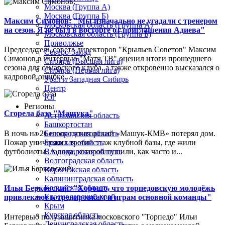
Москва (Группа А)
Москва (Группа Б)
Максим Симонов: "Мы изначально не угадали с тренером
Московская область (Группа А)
на сезон. Я не был в восторге от приглашения Адиева"
Московская область (Группа Б)
Приволжье
Председатель совета директоров "Крыльев Советов" Максим
Северо-Запад
Симонов в интервью "Матч ТВ" оценил итоги прошедшего
Сибирь (Высшая лига)
сезона для самарского клуба, а также откровенно высказался о
Сибирь (Первая лига)
кадровой ошибке...
Урал и Западная Сибирь
Центр
Юг
Регионы
Сгорела база "Машука"
Астраханская область
Башкортостан
В ночь на 26 июля пятигорский «Машук-КМВ» потерял дом.
Белгородская область
Пожар уничтожил третий этаж клубной базы, где жили
Брянская область
футболисты. А вода, которой тушили, как часто и...
Владимирская область
Волгоградская область
Воронежская область
Калининградская область
Калужская область
Илья Берковский: "Хорошо, что торпедовскую молодёжь
Краснодарский край
привлекают к тренировкам и играм основной команды"
Крым
Курская область
Интервью полузащитника московского "Торпедо" Ильи
Ленинградская область