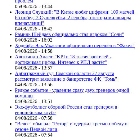
проблем
05/08/2026 - 13:44
Леонид Слуцкий: "В Китае любят цифрами: 109 матчей,
65 побед, 2 Суперкубка, 2 серебра, полтора миллиарда
впечатлений"
04/08/2026 - 18:42
Рамиль Шейдаев официально стал игроком "Сочи"
04/08/2026 - 16:02
Ходейфа Эль-Мхассани официально перешёл в "Факел"
04/08/2026 - 14:58
Александр Алаев: "KPI в 18 тысяч зрителей -
достижимая цифра. Интерес к РПЛ растёт"
04/08/2026 - 13:57
Арбитражный суд Томской области 27 августа
рассмотрит заявление о банкротстве ФК "Томь"
04/08/2026 - 13:56
Редкое событие - удаление сразу двух тренеров одной
команды
04/08/2026 - 13:51
Экс-футболист сборной России стал тренером в
европейском клубе
04/08/2026 - 07:58
"Велес" обыграл "Ротор" и одержал третью победу в
сезоне Первой лиги
04/08/2026 - 07:54