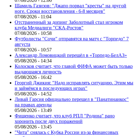
07/08/2026 - 12:06
Шамиль Газизов: "Джапо порвал "кресты" на другой
ноге. Сроки восстановления - 6-8 месяцев"
07/08/2026 - 11:04
Отстраненный за допинг Заболотный стал игроком
клуба Медиалиги "СКА-Ростов"
07/08/2026 - 10:58
Футболисты "Сочи" отправятся на матч с "Торпедо" 7
августа
07/08/2026 - 10:57
Александр Ломовицкий перешёл в «Торпедо-БелАЗ»
05/08/2026 - 14:34
Колосков считает, что главой ФИФА может быть только
выдающаяся личность
05/08/2026 - 16:42
Георгий Джикия: "Надо исправлять ситуацию. Этим мы
и займёмся в последующих играх"
05/08/2026 - 14:52
Ливай Гарсия официально перешел в "Панатинаикос"
на правах аренды
05/08/2026 - 13:49
Фищенко считает, что клуб РПЛ "Родина" рано
хоронить после двух поражений
05/08/2026 - 13:45
"Чита" снялась с Кубка России из-за финансовых