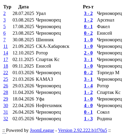
Тур
Дата
Рез-т
2
28.07.2025
Урал
3 - 2
Черноморец
3
03.08.2025
Черноморец
1 - 2
Арсенал
5
17.08.2025
Черноморец
0 - 1
Факел
6
23.08.2025
Черноморец
0 - 2
Енисей
7
30.08.2025
Шинник
1 - 0
Черноморец
11
21.09.2025
СКА-Хабаровск
1 - 0
Черноморец
14
12.10.2025
Ротор
2 - 0
Черноморец
17
02.11.2025
Спартак Кс
3 - 1
Черноморец
18
09.11.2025
Енисей
1 - 0
Черноморец
22
01.03.2026
Черноморец
0 - 2
Торпедо М
25
21.03.2026
КАМАЗ
3 - 1
Черноморец
26
29.03.2026
Черноморец
1 - 4
Ротор
28
11.04.2026
Черноморец
1 - 2
Спартак Кс
29
18.04.2026
Уфа
1 - 0
Черноморец
30
22.04.2026
Нефтехимик
4 - 0
Черноморец
31
26.04.2026
Черноморец
0 - 1
Сокол
32
02.05.2026
Черноморец
1 - 3
Родина
:: Powered by
JoomLeague
-
Version 2.92.222.b1f70a5
::