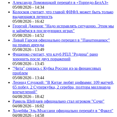
Александр Ломовицкий перешёл в «Торпедо-БелАЗ»
05/08/2026 - 14:34
Колосков считает, что главой ФИФА может быть только
выдающаяся личность
05/08/2026 - 16:42
Георгий Джикия: "Надо исправлять ситуацию. Этим мы
и займёмся в последующих играх"
05/08/2026 - 14:52
Ливай Гарсия официально перешел в "Панатинаикос"
на правах аренды
05/08/2026 - 13:49
Фищенко считает, что клуб РПЛ "Родина" рано
хоронить после двух поражений
05/08/2026 - 13:45
"Чита" снялась с Кубка России из-за финансовых
проблем
05/08/2026 - 13:44
Леонид Слуцкий: "В Китае любят цифрами: 109 матчей,
65 побед, 2 Суперкубка, 2 серебра, полтора миллиарда
впечатлений"
04/08/2026 - 18:42
Рамиль Шейдаев официально стал игроком "Сочи"
04/08/2026 - 16:02
Ходейфа Эль-Мхассани официально перешёл в "Факел"
04/08/2026 - 14:58