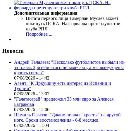
Дополнительная информация
Цитата первого лица
Тамерлан Мусаев может
покинуть ЦСКА. На форварда претендуют три
клуба РПЛ
Подробнее ...
Новости
Андрей Талалаев: "Несколько футболистов выбыли из-
за травм. Зрители этого не замечают, а мы вынуждены
кроить состав"
07/08/2026 - 14:42
Агент: "К Дркушичу есть интерес из Испании и
Турции"
07/08/2026 - 13:07
"Галатасарай" предложил 33 млн евро за Алексея
Батракова
07/08/2026 - 12:06
Шамиль Газизов: "Джапо порвал "кресты" на другой
ноге. Сроки восстановления - 6-8 месяцев"
07/08/2026 - 11:04
Отстраненный за допинг Заболотный стал игроком