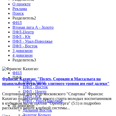
О проекте
Реклама
Поиск
Разделитель2
ФНЛ
Вторая лига А - Золото
ПФЛ-Центр
ПФЛ - Юг
ПФЛ - Урал-Поволжье
ПФЛ - Восток
3 дивизион
4 дивизион
Разделитель3
ФНЛ
ПФЛ
Франсис Кахигао: "Полех, Сорокин и Массалыга на
ПФЛ - Запад
правильном пути, но до элитного уровня им ещё далеко"
ПФЛ - Восток
ПФЛ - Центр
Спортивный директор московского "Спартака" Франсис
ПФЛ - Юг
Кахигао подвел итоги яркого старта молодых воспитанников
ПФЛ - Урал-Поволжье
в кубковом матче против "Оренбурга" (5:1) и подробно
III дивизион
рассказал о работе клубной системы...
Дальний Восток
Золотое Кольцо