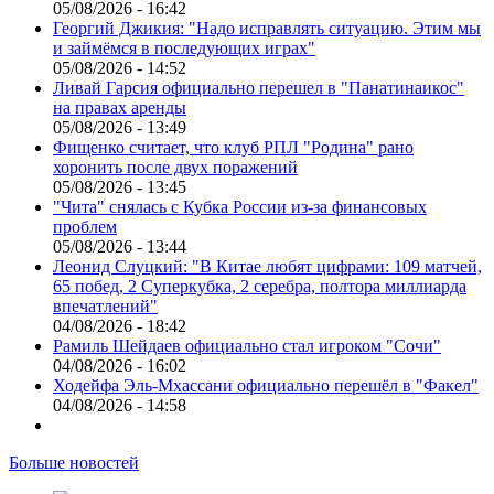
05/08/2026 - 16:42
Георгий Джикия: "Надо исправлять ситуацию. Этим мы
и займёмся в последующих играх"
05/08/2026 - 14:52
Ливай Гарсия официально перешел в "Панатинаикос"
на правах аренды
05/08/2026 - 13:49
Фищенко считает, что клуб РПЛ "Родина" рано
хоронить после двух поражений
05/08/2026 - 13:45
"Чита" снялась с Кубка России из-за финансовых
проблем
05/08/2026 - 13:44
Леонид Слуцкий: "В Китае любят цифрами: 109 матчей,
65 побед, 2 Суперкубка, 2 серебра, полтора миллиарда
впечатлений"
04/08/2026 - 18:42
Рамиль Шейдаев официально стал игроком "Сочи"
04/08/2026 - 16:02
Ходейфа Эль-Мхассани официально перешёл в "Факел"
04/08/2026 - 14:58
Больше новостей