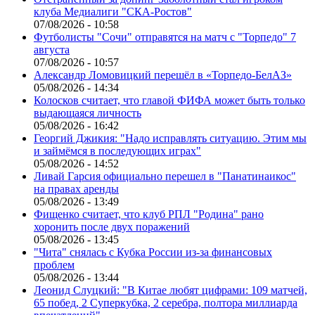
клуба Медиалиги "СКА-Ростов"
07/08/2026 - 10:58
Футболисты "Сочи" отправятся на матч с "Торпедо" 7
августа
07/08/2026 - 10:57
Александр Ломовицкий перешёл в «Торпедо-БелАЗ»
05/08/2026 - 14:34
Колосков считает, что главой ФИФА может быть только
выдающаяся личность
05/08/2026 - 16:42
Георгий Джикия: "Надо исправлять ситуацию. Этим мы
и займёмся в последующих играх"
05/08/2026 - 14:52
Ливай Гарсия официально перешел в "Панатинаикос"
на правах аренды
05/08/2026 - 13:49
Фищенко считает, что клуб РПЛ "Родина" рано
хоронить после двух поражений
05/08/2026 - 13:45
"Чита" снялась с Кубка России из-за финансовых
проблем
05/08/2026 - 13:44
Леонид Слуцкий: "В Китае любят цифрами: 109 матчей,
65 побед, 2 Суперкубка, 2 серебра, полтора миллиарда