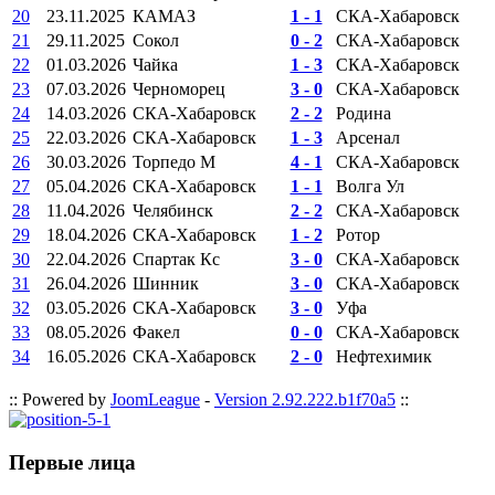
20
23.11.2025
КАМАЗ
1 - 1
СКА-Хабаровск
21
29.11.2025
Сокол
0 - 2
СКА-Хабаровск
22
01.03.2026
Чайка
1 - 3
СКА-Хабаровск
23
07.03.2026
Черноморец
3 - 0
СКА-Хабаровск
24
14.03.2026
СКА-Хабаровск
2 - 2
Родина
25
22.03.2026
СКА-Хабаровск
1 - 3
Арсенал
26
30.03.2026
Торпедо М
4 - 1
СКА-Хабаровск
27
05.04.2026
СКА-Хабаровск
1 - 1
Волга Ул
28
11.04.2026
Челябинск
2 - 2
СКА-Хабаровск
29
18.04.2026
СКА-Хабаровск
1 - 2
Ротор
30
22.04.2026
Спартак Кс
3 - 0
СКА-Хабаровск
31
26.04.2026
Шинник
3 - 0
СКА-Хабаровск
32
03.05.2026
СКА-Хабаровск
3 - 0
Уфа
33
08.05.2026
Факел
0 - 0
СКА-Хабаровск
34
16.05.2026
СКА-Хабаровск
2 - 0
Нефтехимик
:: Powered by
JoomLeague
-
Version 2.92.222.b1f70a5
::
Первые лица