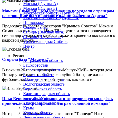
Москва (Группа А)
Москва (Группа Б)
Максим Симонов: "Мы изначально не угадали с тренером
Московская область (Группа А)
на сезон. Я не был в восторге от приглашения Адиева"
Московская область (Группа Б)
Приволжье
Председатель совета директоров "Крыльев Советов" Максим
Северо-Запад
Симонов в интервью "Матч ТВ" оценил итоги прошедшего
Сибирь (Высшая лига)
сезона для самарского клуба, а также откровенно высказался о
Сибирь (Первая лига)
кадровой ошибке...
Урал и Западная Сибирь
Центр
Юг
Регионы
Сгорела база "Машука"
Астраханская область
Башкортостан
В ночь на 26 июля пятигорский «Машук-КМВ» потерял дом.
Белгородская область
Пожар уничтожил третий этаж клубной базы, где жили
Брянская область
футболисты. А вода, которой тушили, как часто и...
Владимирская область
Волгоградская область
Воронежская область
Калининградская область
Калужская область
Илья Берковский: "Хорошо, что торпедовскую молодёжь
Краснодарский край
привлекают к тренировкам и играм основной команды"
Крым
Курская область
Интервью полузащитника московского "Торпедо" Ильи
Ленинградская область