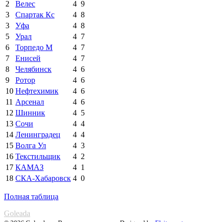
2
Велес
4
9
3
Спартак Кс
4
8
3
Уфа
4
8
5
Урал
4
7
6
Торпедо М
4
7
7
Енисей
4
7
8
Челябинск
4
6
9
Ротор
4
6
10
Нефтехимик
4
6
11
Арсенал
4
6
12
Шинник
4
5
13
Сочи
4
4
14
Ленинградец
4
4
15
Волга Ул
4
3
16
Текстильщик
4
2
17
КАМАЗ
4
1
18
СКА-Хабаровск
4
0
Полная таблица
Goleada