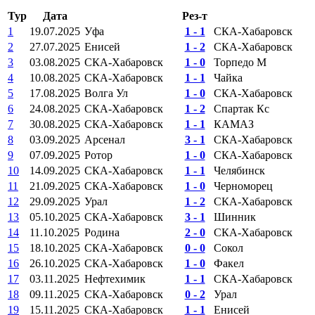
Тур
Дата
Рез-т
1
19.07.2025
Уфа
1 - 1
СКА-Хабаровск
2
27.07.2025
Енисей
1 - 2
СКА-Хабаровск
3
03.08.2025
СКА-Хабаровск
1 - 0
Торпедо М
4
10.08.2025
СКА-Хабаровск
1 - 1
Чайка
5
17.08.2025
Волга Ул
1 - 0
СКА-Хабаровск
6
24.08.2025
СКА-Хабаровск
1 - 2
Спартак Кс
7
30.08.2025
СКА-Хабаровск
1 - 1
КАМАЗ
8
03.09.2025
Арсенал
3 - 1
СКА-Хабаровск
9
07.09.2025
Ротор
1 - 0
СКА-Хабаровск
10
14.09.2025
СКА-Хабаровск
1 - 1
Челябинск
11
21.09.2025
СКА-Хабаровск
1 - 0
Черноморец
12
29.09.2025
Урал
1 - 2
СКА-Хабаровск
13
05.10.2025
СКА-Хабаровск
3 - 1
Шинник
14
11.10.2025
Родина
2 - 0
СКА-Хабаровск
15
18.10.2025
СКА-Хабаровск
0 - 0
Сокол
16
26.10.2025
СКА-Хабаровск
1 - 0
Факел
17
03.11.2025
Нефтехимик
1 - 1
СКА-Хабаровск
18
09.11.2025
СКА-Хабаровск
0 - 2
Урал
19
15.11.2025
СКА-Хабаровск
1 - 1
Енисей