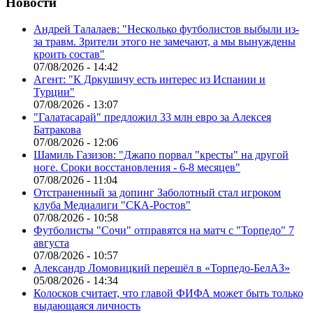
Новости
Андрей Талалаев: "Несколько футболистов выбыли из-
за травм. Зрители этого не замечают, а мы вынуждены
кроить состав"
07/08/2026 - 14:42
Агент: "К Дркушичу есть интерес из Испании и
Турции"
07/08/2026 - 13:07
"Галатасарай" предложил 33 млн евро за Алексея
Батракова
07/08/2026 - 12:06
Шамиль Газизов: "Джапо порвал "кресты" на другой
ноге. Сроки восстановления - 6-8 месяцев"
07/08/2026 - 11:04
Отстраненный за допинг Заболотный стал игроком
клуба Медиалиги "СКА-Ростов"
07/08/2026 - 10:58
Футболисты "Сочи" отправятся на матч с "Торпедо" 7
августа
07/08/2026 - 10:57
Александр Ломовицкий перешёл в «Торпедо-БелАЗ»
05/08/2026 - 14:34
Колосков считает, что главой ФИФА может быть только
выдающаяся личность