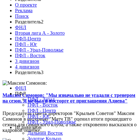
О проекте
Реклама
Поиск
Разделитель2
ФНЛ
Вторая лига А - Золото
ПФЛ-Центр
ПФЛ - Юг
ПФЛ - Урал-Поволжье
ПФЛ - Восток
3 дивизион
4 дивизион
Разделитель3
ФНЛ
ПФЛ
Максим Симонов: "Мы изначально не угадали с тренером
ПФЛ - Запад
на сезон. Я не был в восторге от приглашения Адиева"
ПФЛ - Восток
ПФЛ - Центр
Председатель совета директоров "Крыльев Советов" Максим
ПФЛ - Юг
Симонов в интервью "Матч ТВ" оценил итоги прошедшего
ПФЛ - Урал-Поволжье
сезона для самарского клуба, а также откровенно высказался о
III дивизион
кадровой ошибке...
Дальний Восток
Золотое Кольцо