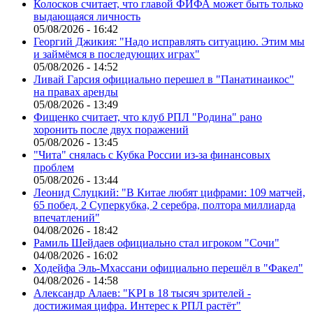
Колосков считает, что главой ФИФА может быть только
выдающаяся личность
05/08/2026 - 16:42
Георгий Джикия: "Надо исправлять ситуацию. Этим мы
и займёмся в последующих играх"
05/08/2026 - 14:52
Ливай Гарсия официально перешел в "Панатинаикос"
на правах аренды
05/08/2026 - 13:49
Фищенко считает, что клуб РПЛ "Родина" рано
хоронить после двух поражений
05/08/2026 - 13:45
"Чита" снялась с Кубка России из-за финансовых
проблем
05/08/2026 - 13:44
Леонид Слуцкий: "В Китае любят цифрами: 109 матчей,
65 побед, 2 Суперкубка, 2 серебра, полтора миллиарда
впечатлений"
04/08/2026 - 18:42
Рамиль Шейдаев официально стал игроком "Сочи"
04/08/2026 - 16:02
Ходейфа Эль-Мхассани официально перешёл в "Факел"
04/08/2026 - 14:58
Александр Алаев: "KPI в 18 тысяч зрителей -
достижимая цифра. Интерес к РПЛ растёт"