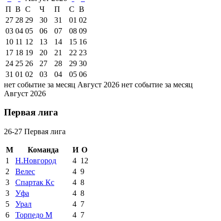
П
В
С
Ч
П
С
В
27
28
29
30
31
01
02
03
04
05
06
07
08
09
10
11
12
13
14
15
16
17
18
19
20
21
22
23
24
25
26
27
28
29
30
31
01
02
03
04
05
06
нет событие за месяц Август 2026
нет событие за месяц
Август 2026
Первая лига
26-27 Первая лига
М
Команда
И
О
1
Н.Новгород
4
12
2
Велес
4
9
3
Спартак Кс
4
8
3
Уфа
4
8
5
Урал
4
7
6
Торпедо М
4
7