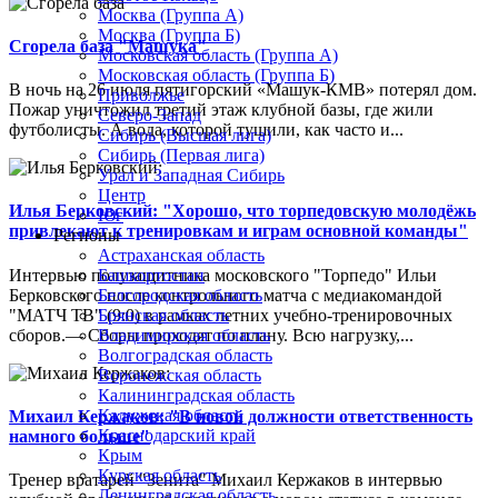
Москва (Группа А)
Москва (Группа Б)
Сгорела база "Машука"
Московская область (Группа А)
Московская область (Группа Б)
В ночь на 26 июля пятигорский «Машук-КМВ» потерял дом.
Приволжье
Пожар уничтожил третий этаж клубной базы, где жили
Северо-Запад
футболисты. А вода, которой тушили, как часто и...
Сибирь (Высшая лига)
Сибирь (Первая лига)
Урал и Западная Сибирь
Центр
Илья Берковский: "Хорошо, что торпедовскую молодёжь
Юг
привлекают к тренировкам и играм основной команды"
Регионы
Астраханская область
Интервью полузащитника московского "Торпедо" Ильи
Башкортостан
Берковского после контрольного матча с медиакомандой
Белгородская область
"МАТЧ ТВ" (9:0) в рамках летних учебно-тренировочных
Брянская область
сборов.— Сборы проходят по плану. Всю нагрузку,...
Владимирская область
Волгоградская область
Воронежская область
Калининградская область
Калужская область
Михаил Кержаков: "В новой должности ответственность
Краснодарский край
намного больше"
Крым
Курская область
Тренер вратарей "Зенита" Михаил Кержаков в интервью
Ленинградская область