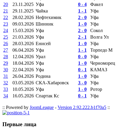
20
23.11.2025
Уфа
0 - 4
Факел
21
29.11.2025
Чайка
1 - 1
Уфа
22
28.02.2026
Нефтехимик
2 - 0
Уфа
23
09.03.2026
Шинник
1 - 0
Уфа
24
15.03.2026
Уфа
2 - 0
Сокол
25
21.03.2026
Уфа
2 - 1
Волга Ул
26
28.03.2026
Енисей
1 - 0
Уфа
27
06.04.2026
Уфа
1 - 1
Торпедо М
28
12.04.2026
Урал
0 - 0
Уфа
29
18.04.2026
Уфа
1 - 0
Черноморец
30
22.04.2026
Уфа
0 - 1
КАМАЗ
31
26.04.2026
Родина
1 - 0
Уфа
32
03.05.2026
СКА-Хабаровск
3 - 0
Уфа
33
10.05.2026
Уфа
1 - 0
Ротор
34
16.05.2026
Спартак Кс
0 - 1
Уфа
:: Powered by
JoomLeague
-
Version 2.92.222.b1f70a5
::
Первые лица