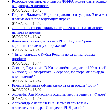
Колосков считает, что главой ФИФА может быть только
выдающаяся личность
05/08/2026 - 16:42
Георгий Джикия: "Надо исправлять ситуацию. Этим мы
и займёмся в последующих играх"
05/08/2026 - 14:52
Ливай Гарсия официально перешел в "Панатинаикос"
на правах аренды
05/08/2026 - 13:49
Фищенко считает, что клуб РПЛ "Родина" рано
хоронить после двух поражений
05/08/2026 - 13:45
"Чита" снялась с Кубка России из-за финансовых
проблем
05/08/2026 - 13:44
Леонид Слуцкий: "В Китае любят цифрами: 109 матчей,
65 побед, 2 Суперкубка, 2 серебра, полтора миллиарда
впечатлений"
04/08/2026 - 18:42
Рамиль Шейдаев официально стал игроком "Сочи"
04/08/2026 - 16:02
Ходейфа Эль-Мхассани официально перешёл в "Факел"
04/08/2026 - 14:58
Александр Алаев: "KPI в 18 тысяч зрителей -
достижимая цифра. Интерес к РПЛ растёт"