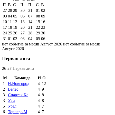
П
В
С
Ч
П
С
В
27
28
29
30
31
01
02
03
04
05
06
07
08
09
10
11
12
13
14
15
16
17
18
19
20
21
22
23
24
25
26
27
28
29
30
31
01
02
03
04
05
06
нет событие за месяц Август 2026
нет событие за месяц
Август 2026
Первая лига
26-27 Первая лига
М
Команда
И
О
1
Н.Новгород
4
12
2
Велес
4
9
3
Спартак Кс
4
8
3
Уфа
4
8
5
Урал
4
7
6
Торпедо М
4
7