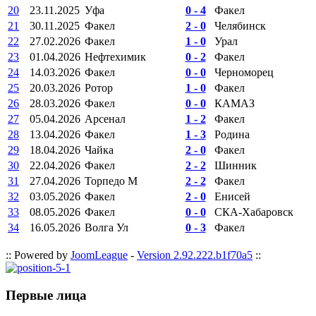
20
23.11.2025
Уфа
0 - 4
Факел
21
30.11.2025
Факел
2 - 0
Челябинск
22
27.02.2026
Факел
1 - 0
Урал
23
01.04.2026
Нефтехимик
0 - 2
Факел
24
14.03.2026
Факел
0 - 0
Черноморец
25
20.03.2026
Ротор
1 - 0
Факел
26
28.03.2026
Факел
0 - 0
КАМАЗ
27
05.04.2026
Арсенал
1 - 2
Факел
28
13.04.2026
Факел
1 - 3
Родина
29
18.04.2026
Чайка
2 - 0
Факел
30
22.04.2026
Факел
2 - 2
Шинник
31
27.04.2026
Торпедо М
2 - 2
Факел
32
03.05.2026
Факел
2 - 0
Енисей
33
08.05.2026
Факел
0 - 0
СКА-Хабаровск
34
16.05.2026
Волга Ул
0 - 3
Факел
:: Powered by
JoomLeague
-
Version 2.92.222.b1f70a5
::
Первые лица