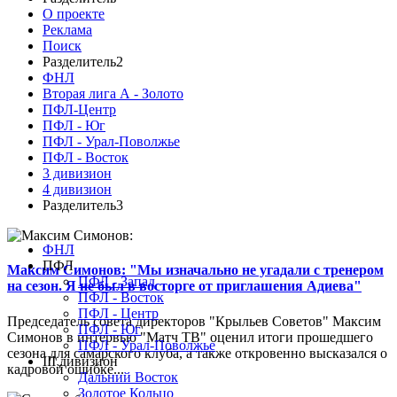
О проекте
Реклама
Поиск
Разделитель2
ФНЛ
Вторая лига А - Золото
ПФЛ-Центр
ПФЛ - Юг
ПФЛ - Урал-Поволжье
ПФЛ - Восток
3 дивизион
4 дивизион
Разделитель3
ФНЛ
ПФЛ
Максим Симонов: "Мы изначально не угадали с тренером
ПФЛ - Запад
на сезон. Я не был в восторге от приглашения Адиева"
ПФЛ - Восток
ПФЛ - Центр
Председатель совета директоров "Крыльев Советов" Максим
ПФЛ - Юг
Симонов в интервью "Матч ТВ" оценил итоги прошедшего
ПФЛ - Урал-Поволжье
сезона для самарского клуба, а также откровенно высказался о
III дивизион
кадровой ошибке...
Дальний Восток
Золотое Кольцо