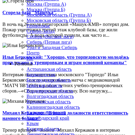
Москва (Группа А)
Москва (Группа Б)
Сгорела база "Машука"
Московская область (Группа А)
Московская область (Группа Б)
В ночь на 26 июля пятигорский «Машук-КМВ» потерял дом.
Приволжье
Пожар уничтожил третий этаж клубной базы, где жили
Северо-Запад
футболисты. А вода, которой тушили, как часто и...
Сибирь (Высшая лига)
Сибирь (Первая лига)
Урал и Западная Сибирь
Центр
Илья Берковский: "Хорошо, что торпедовскую молодёжь
Юг
привлекают к тренировкам и играм основной команды"
Регионы
Астраханская область
Интервью полузащитника московского "Торпедо" Ильи
Башкортостан
Берковского после контрольного матча с медиакомандой
Белгородская область
"МАТЧ ТВ" (9:0) в рамках летних учебно-тренировочных
Брянская область
сборов.— Сборы проходят по плану. Всю нагрузку,...
Владимирская область
Волгоградская область
Воронежская область
Калининградская область
Калужская область
Михаил Кержаков: "В новой должности ответственность
Краснодарский край
намного больше"
Крым
Курская область
Тренер вратарей "Зенита" Михаил Кержаков в интервью
Ленинградская область