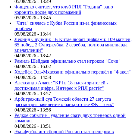
05/08/2026 - 13:49
Фищенко считает, что клуб РПЛ "Родина" рано
хоронить после двух поражений
05/08/2026 - 13:45
"Чита" снялась с Кубка России из-за финансовых
проблем
05/08/2026 - 13:44
Леонид Слуцкий: "В Китае любят цифрами: 109 матчей,
65 побед, 2 Суперкубка, 2 серебра, полтора миллиарда
впечатлений"
04/08/2026 - 18:42
Рамиль Шейдаев официально стал игроком "Сочи"
04/08/2026 - 16:02
Ходейфа Эль-Мхассани официально перешёл в "Факел"
04/08/2026 - 14:58
Александр Алаев: "KPI в 18 тысяч зрителей -
достижимая цифра. Интерес к РПЛ растёт"
04/08/2026 - 13:57
Арбитражный суд Томской области 27 августа
рассмотрит заявление о банкротстве ФК "Томь"
04/08/2026 - 13:56
Редкое событие - удаление сразу двух тренеров одной
команды
04/08/2026 - 13:51
Экс-футболист сборной России стал тренером в