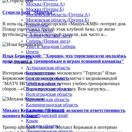
Москва (Группа А)
Москва (Группа Б)
Сгорела база "Машука"
Московская область (Группа А)
Московская область (Группа Б)
В ночь на 26 июля пятигорский «Машук-КМВ» потерял дом.
Приволжье
Пожар уничтожил третий этаж клубной базы, где жили
Северо-Запад
футболисты. А вода, которой тушили, как часто и...
Сибирь (Высшая лига)
Сибирь (Первая лига)
Урал и Западная Сибирь
Центр
Илья Берковский: "Хорошо, что торпедовскую молодёжь
Юг
привлекают к тренировкам и играм основной команды"
Регионы
Астраханская область
Интервью полузащитника московского "Торпедо" Ильи
Башкортостан
Берковского после контрольного матча с медиакомандой
Белгородская область
"МАТЧ ТВ" (9:0) в рамках летних учебно-тренировочных
Брянская область
сборов.— Сборы проходят по плану. Всю нагрузку,...
Владимирская область
Волгоградская область
Воронежская область
Калининградская область
Калужская область
Михаил Кержаков: "В новой должности ответственность
Краснодарский край
намного больше"
Крым
Курская область
Тренер вратарей "Зенита" Михаил Кержаков в интервью
Ленинградская область