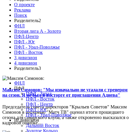
О проекте
Реклама
Поиск
Разделитель2
ФНЛ
Вторая лига А - Золото
ПФЛ-Центр
ПФЛ - Юг
ПФЛ - Урал-Поволжье
ПФЛ - Восток
3 дивизион
4 дивизион
Разделитель3
ФНЛ
ПФЛ
Максим Симонов: "Мы изначально не угадали с тренером
ПФЛ - Запад
на сезон. Я не был в восторге от приглашения Адиева"
ПФЛ - Восток
ПФЛ - Центр
Председатель совета директоров "Крыльев Советов" Максим
ПФЛ - Юг
Симонов в интервью "Матч ТВ" оценил итоги прошедшего
ПФЛ - Урал-Поволжье
сезона для самарского клуба, а также откровенно высказался о
III дивизион
кадровой ошибке...
Дальний Восток
Золотое Кольцо