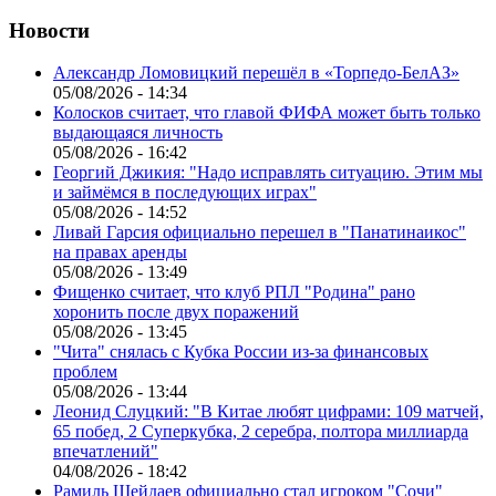
Новости
Александр Ломовицкий перешёл в «Торпедо-БелАЗ»
05/08/2026 - 14:34
Колосков считает, что главой ФИФА может быть только
выдающаяся личность
05/08/2026 - 16:42
Георгий Джикия: "Надо исправлять ситуацию. Этим мы
и займёмся в последующих играх"
05/08/2026 - 14:52
Ливай Гарсия официально перешел в "Панатинаикос"
на правах аренды
05/08/2026 - 13:49
Фищенко считает, что клуб РПЛ "Родина" рано
хоронить после двух поражений
05/08/2026 - 13:45
"Чита" снялась с Кубка России из-за финансовых
проблем
05/08/2026 - 13:44
Леонид Слуцкий: "В Китае любят цифрами: 109 матчей,
65 побед, 2 Суперкубка, 2 серебра, полтора миллиарда
впечатлений"
04/08/2026 - 18:42
Рамиль Шейдаев официально стал игроком "Сочи"