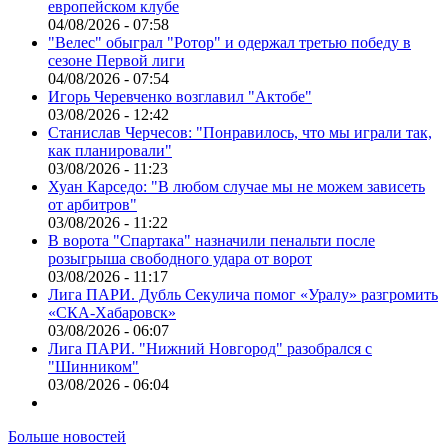
европейском клубе
04/08/2026 - 07:58
"Велес" обыграл "Ротор" и одержал третью победу в
сезоне Первой лиги
04/08/2026 - 07:54
Игорь Черевченко возглавил "Актобе"
03/08/2026 - 12:42
Станислав Черчесов: "Понравилось, что мы играли так,
как планировали"
03/08/2026 - 11:23
Хуан Карседо: "В любом случае мы не можем зависеть
от арбитров"
03/08/2026 - 11:22
В ворота "Спартака" назначили пенальти после
розыгрыша свободного удара от ворот
03/08/2026 - 11:17
Лига ПАРИ. Дубль Секулича помог «Уралу» разгромить
«СКА-Хабаровск»
03/08/2026 - 06:07
Лига ПАРИ. "Нижний Новгород" разобрался с
"Шинником"
03/08/2026 - 06:04
Больше новостей