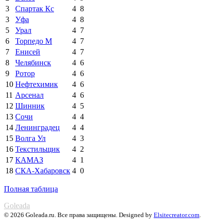
3
Спартак Кс
4
8
3
Уфа
4
8
5
Урал
4
7
6
Торпедо М
4
7
7
Енисей
4
7
8
Челябинск
4
6
9
Ротор
4
6
10
Нефтехимик
4
6
11
Арсенал
4
6
12
Шинник
4
5
13
Сочи
4
4
14
Ленинградец
4
4
15
Волга Ул
4
3
16
Текстильщик
4
2
17
КАМАЗ
4
1
18
СКА-Хабаровск
4
0
Полная таблица
Goleada
© 2026 Goleada.ru. Все права защищены. Designed by
Elsitecreator.com
.