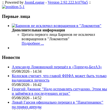
:: Powered by
JoomLeague
-
Version 2.92.222.b1f70a5
::
Первые лица
Дополнительная информация
Цитата первого лица
Баринов не исключил
возвращения в "Локомотив"
Подробнее ...
Новости
Александр Ломовицкий перешёл в «Торпедо-БелАЗ»
05/08/2026 - 14:34
Колосков считает, что главой ФИФА может быть только
выдающаяся личность
05/08/2026 - 16:42
Георгий Джикия: "Надо исправлять ситуацию. Этим мы
и займёмся в последующих играх"
05/08/2026 - 14:52
Ливай Гарсия официально перешел в "Панатинаикос"
на правах аренды