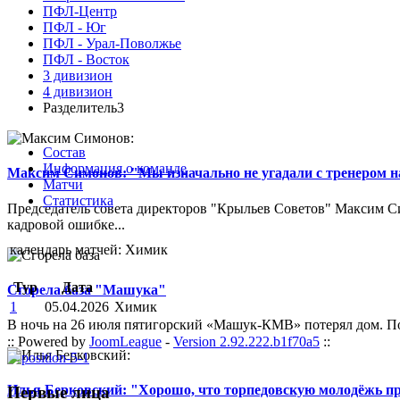
ПФЛ-Центр
ПФЛ - Юг
ПФЛ - Урал-Поволжье
ПФЛ - Восток
3 дивизион
4 дивизион
Разделитель3
Состав
Информация о команде
Максим Симонов: "Мы изначально не угадали с тренером на
Матчи
Статистика
Председатель совета директоров "Крыльев Советов" Максим Си
кадровой ошибке...
календарь матчей: Химик
Тур
Дата
Сгорела база "Машука"
1
05.04.2026
Химик
В ночь на 26 июля пятигорский «Машук-КМВ» потерял дом. Пож
:: Powered by
JoomLeague
-
Version 2.92.222.b1f70a5
::
Илья Берковский: "Хорошо, что торпедовскую молодёжь п
Первые лица