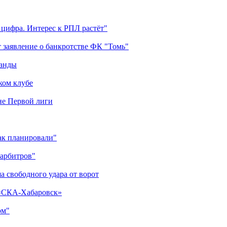
 цифра. Интерес к РПЛ растёт"
 заявление о банкротстве ФК "Томь"
манды
ком клубе
оне Первой лиги
как планировали"
 арбитров"
а свободного удара от ворот
 «СКА-Хабаровск»
ом"