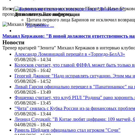
Интервью полузащитника московского "Торпедо" Ильи Берковс
проходят по плану. Всю нагрузку,...
Дополнительная информация
Цитата первого лица
Баринов не исключил возвращ
Подробнее ...
Михаил Кержаков: "В новой должности ответственность н
Новости
Тренер вратарей "Зенита" Михаил Кержаков в интервью клубной
Александр Ломовицкий перешёл в «Торпедо-БелАЗ»
05/08/2026 - 14:34
Колосков считает, что главой ФИФА может быть только 
05/08/2026 - 16:42
Георгий Джикия: "Надо исправлять ситуацию. Этим мы и
05/08/2026 - 14:52
Ливай Гарсия официально перешел в "Панатинаикос" на 
05/08/2026 - 13:49
Фищенко считает, что клуб РПЛ "Родина" рано хоронить
05/08/2026 - 13:45
"Чита" снялась с Кубка России из-за финансовых пробле
05/08/2026 - 13:44
Леонид Слуцкий: "В Китае любят цифрами: 109 матчей, 6
04/08/2026 - 18:42
Рамиль Шейдаев официально стал игроком "Сочи"