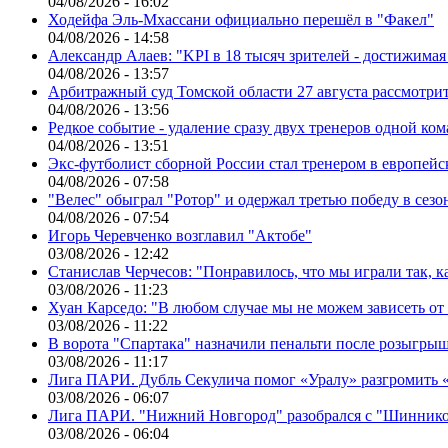
04/08/2026 - 16:02
Ходейфа Эль-Мхассани официально перешёл в "Факел"
04/08/2026 - 14:58
Александр Алаев: "KPI в 18 тысяч зрителей - достижимая
04/08/2026 - 13:57
Арбитражный суд Томской области 27 августа рассмотрит
04/08/2026 - 13:56
Редкое событие - удаление сразу двух тренеров одной ко
04/08/2026 - 13:51
Экс-футболист сборной России стал тренером в европейс
04/08/2026 - 07:58
"Велес" обыграл "Ротор" и одержал третью победу в сез
04/08/2026 - 07:54
Игорь Черевченко возглавил "Актобе"
03/08/2026 - 12:42
Станислав Черчесов: "Понравилось, что мы играли так, 
03/08/2026 - 11:23
Хуан Карседо: "В любом случае мы не можем зависеть от
03/08/2026 - 11:22
В ворота "Спартака" назначили пенальти после розыгрыш
03/08/2026 - 11:17
Лига ПАРИ. Дубль Секулича помог «Уралу» разгромить
03/08/2026 - 06:07
Лига ПАРИ. "Нижний Новгород" разобрался с "Шинник
03/08/2026 - 06:04