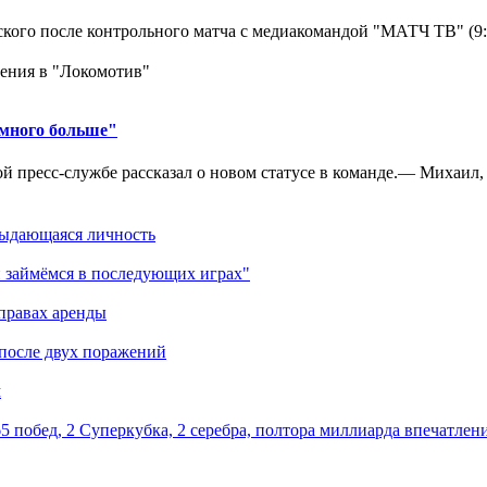
кого после контрольного матча с медиакомандой "МАТЧ ТВ" (9
ения в "Локомотив"
амного больше"
 пресс-службе рассказал о новом статусе в команде.— Михаил, к
выдающаяся личность
 займёмся в последующих играх"
правах аренды
 после двух поражений
м
5 побед, 2 Суперкубка, 2 серебра, полтора миллиарда впечатлен