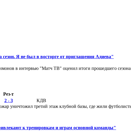
 сезон. Я не был в восторге от приглашения Адиева"
монов в интервью "Матч ТВ" оценил итоги прошедшего сезона д
Рез-т
2 - 3
КДВ
ар уничтожил третий этаж клубной базы, где жили футболисты. 
ривлекают к тренировкам и играм основной команды"