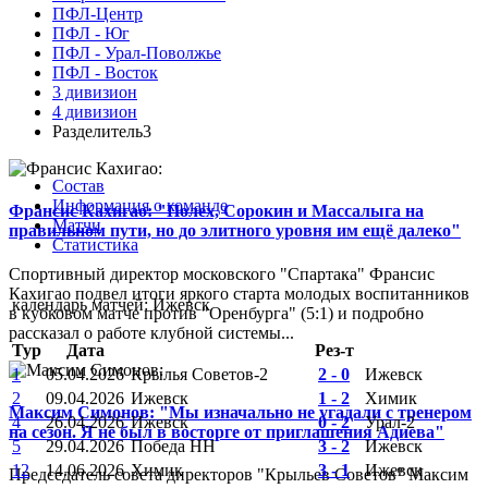
ПФЛ-Центр
ПФЛ - Юг
ПФЛ - Урал-Поволжье
ПФЛ - Восток
3 дивизион
4 дивизион
Разделитель3
Состав
Информация о команде
Франсис Кахигао: "Полех, Сорокин и Массалыга на
Матчи
правильном пути, но до элитного уровня им ещё далеко"
Статистика
Спортивный директор московского "Спартака" Франсис
Кахигао подвел итоги яркого старта молодых воспитанников
календарь матчей: Ижевск
в кубковом матче против "Оренбурга" (5:1) и подробно
рассказал о работе клубной системы...
Тур
Дата
Рез-т
1
05.04.2026
Крылья Советов-2
2 - 0
Ижевск
2
09.04.2026
Ижевск
1 - 2
Химик
Максим Симонов: "Мы изначально не угадали с тренером
4
26.04.2026
Ижевск
0 - 2
Урал-2
на сезон. Я не был в восторге от приглашения Адиева"
5
29.04.2026
Победа НН
3 - 2
Ижевск
12
14.06.2026
Химик
3 - 1
Ижевск
Председатель совета директоров "Крыльев Советов" Максим