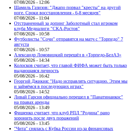
07/08/2026 - 12:06
Шамиль Газизов: "Джапо порвал "кресты" на другой
ноге. Сроки восстановления - 6-8 месяцев"
07/08/2026 - 11:04
Отстраненный за допинг Заболотный стал игроком
клуба Медиалиги "СКА-Ростов"
07/08/2026 - 10:58
Футболисты "Сочи" отправятся на матч с "Торпедо" 7
августа
07/08/2026 - 10:57
Александр Ломовицкий перешёл в «Торпедо-БелАЗ»
05/08/2026 - 14:34
Колосков считает, что главой ФИФА может быть только
выдающаяся личность
05/08/2026 - 16:42
Георгий Джикия: "Надо исправлять ситуацию. Этим мы
и займёмся в последующих играх"
05/08/2026 - 14:52
Ливай Гарсия официально перешел в "Панатинаикос"
на правах аренды
05/08/2026 - 13:49
Фищенко считает, что клуб РПЛ "Родина" рано
хоронить после двух поражений
05/08/2026 - 13:45
"Чита" снялась с Кубка России из-за финансовых