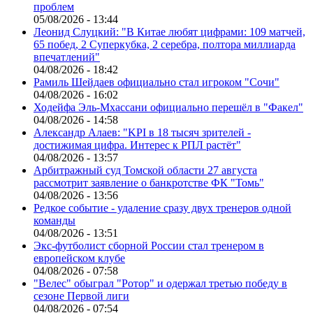
проблем
05/08/2026 - 13:44
Леонид Слуцкий: "В Китае любят цифрами: 109 матчей,
65 побед, 2 Суперкубка, 2 серебра, полтора миллиарда
впечатлений"
04/08/2026 - 18:42
Рамиль Шейдаев официально стал игроком "Сочи"
04/08/2026 - 16:02
Ходейфа Эль-Мхассани официально перешёл в "Факел"
04/08/2026 - 14:58
Александр Алаев: "KPI в 18 тысяч зрителей -
достижимая цифра. Интерес к РПЛ растёт"
04/08/2026 - 13:57
Арбитражный суд Томской области 27 августа
рассмотрит заявление о банкротстве ФК "Томь"
04/08/2026 - 13:56
Редкое событие - удаление сразу двух тренеров одной
команды
04/08/2026 - 13:51
Экс-футболист сборной России стал тренером в
европейском клубе
04/08/2026 - 07:58
"Велес" обыграл "Ротор" и одержал третью победу в
сезоне Первой лиги
04/08/2026 - 07:54