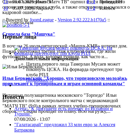
15
01.07.2026
Ижевск
0 - 1
Победа НН
Симонов в интервью "Матч ТВ" оценил итоги прошедшего
сезона для самарского клуба, а также откровенно высказался о
16
05.07.2026
Акрон-2
3 - 2
Ижевск
кадровой ошибке...
:: Powered by
JoomLeague
-
Version 2.92.222.b1f70a5
::
Сгорела база "Машука"
Первые лица
В ночь на 26 июля пятигорский «Машук-КМВ» потерял дом.
Пожар уничтожил третий этаж клубной базы, где жили
футболисты. А вода, которой тушили, как часто и...
Дополнительная информация
Цитата первого лица
Тамерлан Мусаев может
покинуть ЦСКА. На форварда претендуют три
клуба РПЛ
Илья Берковский: "Хорошо, что торпедовскую молодёжь
Подробнее ...
привлекают к тренировкам и играм основной команды"
Интервью полузащитника московского "Торпедо" Ильи
Новости
Берковского после контрольного матча с медиакомандой
"МАТЧ ТВ" (9:0) в рамках летних учебно-тренировочных
Агент: "К Дркушичу есть интерес из Испании и
сборов.— Сборы проходят по плану. Всю нагрузку,...
Турции"
07/08/2026 - 13:07
"Галатасарай" предложил 33 млн евро за Алексея
Батракова