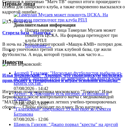
Симонов в интервью "Матч ТВ" оценил итоги прошедшего
Первые лица
сезона для самарского клуба, а также откровенно высказался о
кадровой ошибке...
Дополнительная информация
Цитата первого лица
Тамерлан Мусаев может
Сгорела база "Машука"
покинуть ЦСКА. На форварда претендуют три
клуба РПЛ
В ночь на 26 июля пятигорский «Машук-КМВ» потерял дом.
Подробнее ...
Пожар уничтожил третий этаж клубной базы, где жили
футболисты. А вода, которой тушили, как часто и...
Новости
Андрей Талалаев: "Несколько футболистов выбыли из-
Илья Берковский: "Хорошо, что торпедовскую молодёжь
за травм. Зрители этого не замечают, а мы вынуждены
привлекают к тренировкам и играм основной команды"
кроить состав"
07/08/2026 - 14:42
Интервью полузащитника московского "Торпедо" Ильи
Агент: "К Дркушичу есть интерес из Испании и
Берковского после контрольного матча с медиакомандой
Турции"
"МАТЧ ТВ" (9:0) в рамках летних учебно-тренировочных
07/08/2026 - 13:07
сборов.— Сборы проходят по плану. Всю нагрузку,...
"Галатасарай" предложил 33 млн евро за Алексея
Батракова
07/08/2026 - 12:06
Шамиль Газизов: "Джапо порвал "кресты" на другой