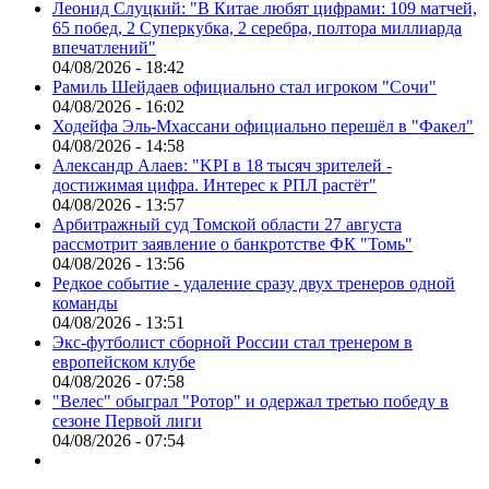
Леонид Слуцкий: "В Китае любят цифрами: 109 матчей,
65 побед, 2 Суперкубка, 2 серебра, полтора миллиарда
впечатлений"
04/08/2026 - 18:42
Рамиль Шейдаев официально стал игроком "Сочи"
04/08/2026 - 16:02
Ходейфа Эль-Мхассани официально перешёл в "Факел"
04/08/2026 - 14:58
Александр Алаев: "KPI в 18 тысяч зрителей -
достижимая цифра. Интерес к РПЛ растёт"
04/08/2026 - 13:57
Арбитражный суд Томской области 27 августа
рассмотрит заявление о банкротстве ФК "Томь"
04/08/2026 - 13:56
Редкое событие - удаление сразу двух тренеров одной
команды
04/08/2026 - 13:51
Экс-футболист сборной России стал тренером в
европейском клубе
04/08/2026 - 07:58
"Велес" обыграл "Ротор" и одержал третью победу в
сезоне Первой лиги
04/08/2026 - 07:54