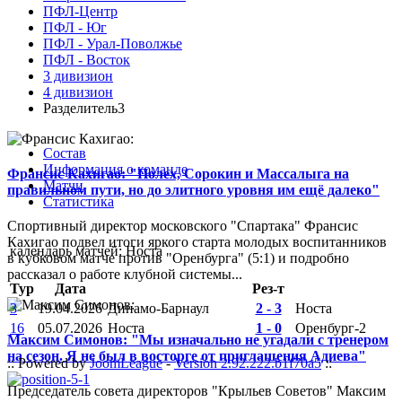
ПФЛ-Центр
ПФЛ - Юг
ПФЛ - Урал-Поволжье
ПФЛ - Восток
3 дивизион
4 дивизион
Разделитель3
Состав
Информация о команде
Франсис Кахигао: "Полех, Сорокин и Массалыга на
Матчи
правильном пути, но до элитного уровня им ещё далеко"
Статистика
Спортивный директор московского "Спартака" Франсис
Кахигао подвел итоги яркого старта молодых воспитанников
календарь матчей: Носта
в кубковом матче против "Оренбурга" (5:1) и подробно
рассказал о работе клубной системы...
Тур
Дата
Рез-т
3
19.04.2026
Динамо-Барнаул
2 - 3
Носта
16
05.07.2026
Носта
1 - 0
Оренбург-2
Максим Симонов: "Мы изначально не угадали с тренером
на сезон. Я не был в восторге от приглашения Адиева"
:: Powered by
JoomLeague
-
Version 2.92.222.b1f70a5
::
Председатель совета директоров "Крыльев Советов" Максим