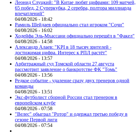
Леонид Слуцкий: "В Китае любят цифрами: 109 матчей,
65 побед, 2 Суперкубка, 2 серебра, полтора миллиарда
впечатлений"
04/08/2026 - 18:42
Рамиль Шейдаев официально стал игроком "Сочи"
04/08/2026 - 16:02
Ходейфа Эль-Мхассани официально перешёл в "Факел"
04/08/2026 - 14:58
Александр Алаев: "KPI в 18 тысяч зрителей -
достижимая цифра. Интерес к РПЛ растёт"
04/08/2026 - 13:57
Арбитражный суд Томской области 27 августа
рассмотрит заявление о банкротстве ФК "Томь"
04/08/2026 - 13:56
Редкое событие - удаление сразу двух тренеров одной
команды
04/08/2026 - 13:51
Экс-футболист сборной России стал тренером в
европейском клубе
04/08/2026 - 07:58
"Велес" обыграл "Ротор" и одержал третью победу в
сезоне Первой лиги
04/08/2026 - 07:54