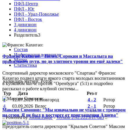
ПФЛ-Центр
ПФЛ - Юг
ПФЛ - Урал-Поволжье
ПФЛ - Восток
3 дивизион
4 дивизион
Разделитель3
Состав
Информация о команде
Франсис Кахигао: "Полех, Сорокин и Массалыга на
Матчи
правильном пути, но до элитного уровня им ещё далеко"
Статистика
Спортивный директор московского "Спартака" Франсис
Кахигао подвел итоги яркого старта молодых воспитанников
календарь матчей: Ротор
в кубковом матче против "Оренбурга" (5:1) и подробно
рассказал о работе клубной системы...
Тур
Дата
Рез-т
1
12.07.2026
Н.Новгород
4 - 2
Ротор
4
03.09.2026
Велес
2 - 1
Ротор
Максим Симонов: "Мы изначально не угадали с тренером
на сезон. Я не был в восторге от приглашения Адиева"
:: Powered by
JoomLeague
-
Version 2.92.222.b1f70a5
::
Председатель совета директоров "Крыльев Советов" Максим