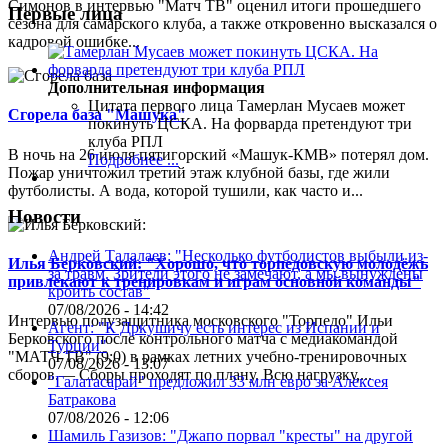
Симонов в интервью "Матч ТВ" оценил итоги прошедшего
Первые лица
сезона для самарского клуба, а также откровенно высказался о
кадровой ошибке...
Дополнительная информация
Цитата первого лица
Тамерлан Мусаев может
Сгорела база "Машука"
покинуть ЦСКА. На форварда претендуют три
клуба РПЛ
В ночь на 26 июля пятигорский «Машук-КМВ» потерял дом.
Подробнее ...
Пожар уничтожил третий этаж клубной базы, где жили
футболисты. А вода, которой тушили, как часто и...
Новости
Андрей Талалаев: "Несколько футболистов выбыли из-
Илья Берковский: "Хорошо, что торпедовскую молодёжь
за травм. Зрители этого не замечают, а мы вынуждены
привлекают к тренировкам и играм основной команды"
кроить состав"
07/08/2026 - 14:42
Интервью полузащитника московского "Торпедо" Ильи
Агент: "К Дркушичу есть интерес из Испании и
Берковского после контрольного матча с медиакомандой
Турции"
"МАТЧ ТВ" (9:0) в рамках летних учебно-тренировочных
07/08/2026 - 13:07
сборов.— Сборы проходят по плану. Всю нагрузку,...
"Галатасарай" предложил 33 млн евро за Алексея
Батракова
07/08/2026 - 12:06
Шамиль Газизов: "Джапо порвал "кресты" на другой