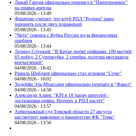
Ливай Гарсия официально перешел в "Панатинаикос"
на правах аренды
05/08/2026 - 13:49
Фищенко считает, что клуб РПЛ "Родина" рано
хоронить после двух поражений
05/08/2026 - 13:45
"Чита" снялась с Кубка России из-за финансовых
проблем
05/08/2026 - 13:44
Леонид Слуцкий: "В Китае любят цифрами: 109 матчей,
65 побед, 2 Суперкубка, 2 серебра, полтора миллиарда
впечатлений"
04/08/2026 - 18:42
Рамиль Шейдаев официально стал игроком "Сочи"
04/08/2026 - 16:02
Ходейфа Эль-Мхассани официально перешёл в "Факел"
04/08/2026 - 14:58
Александр Алаев: "KPI в 18 тысяч зрителей -
достижимая цифра. Интерес к РПЛ растёт"
04/08/2026 - 13:57
Арбитражный суд Томской области 27 августа
рассмотрит заявление о банкротстве ФК "Томь"
04/08/2026 - 13:56