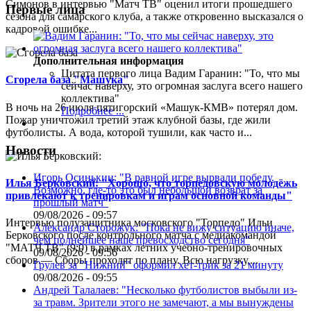
Симонов в интервью "Матч ТВ" оценил итоги прошедшего
Первые лица
сезона для самарского клуба, а также откровенно высказался о
кадровой ошибке...
Дополнительная информация
Цитата первого лица
Вадим Гаранин: "То, что мы
Сгорела база "Машука"
сейчас наверху, это огромная заслуга всего нашего
коллектива"
В ночь на 26 июля пятигорский «Машук-КМВ» потерял дом.
Подробнее ...
Пожар уничтожил третий этаж клубной базы, где жили
футболисты. А вода, которой тушили, как часто и...
Новости
Игорь Осинькин: "В равной игре вырвали победу.
Илья Берковский: "Хорошо, что торпедовскую молодёжь
Возможно, где-то это был небольшой возврат за
привлекают к тренировкам и играм основной команды"
прошлый матч"
09/08/2026 - 09:57
Интервью полузащитника московского "Торпедо" Ильи
Александр Сторожук: "Пока не вижу ситуацию иначе,
Берковского после контрольного матча с медиакомандой
чем полнейшее наше превосходство сегодня"
"МАТЧ ТВ" (9:0) в рамках летних учебно-тренировочных
09/08/2026 - 09:56
сборов.— Сборы проходят по плану. Всю нагрузку,...
Грулев за "Нижний" оформил хет-трик за 21 минуту
09/08/2026 - 09:55
Андрей Талалаев: "Несколько футболистов выбыли из-
за травм. Зрители этого не замечают, а мы вынуждены