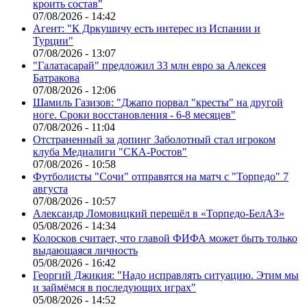
кроить состав"
07/08/2026 - 14:42
Агент: "К Дркушичу есть интерес из Испании и
Турции"
07/08/2026 - 13:07
"Галатасарай" предложил 33 млн евро за Алексея
Батракова
07/08/2026 - 12:06
Шамиль Газизов: "Джапо порвал "кресты" на другой
ноге. Сроки восстановления - 6-8 месяцев"
07/08/2026 - 11:04
Отстраненный за допинг Заболотный стал игроком
клуба Медиалиги "СКА-Ростов"
07/08/2026 - 10:58
Футболисты "Сочи" отправятся на матч с "Торпедо" 7
августа
07/08/2026 - 10:57
Александр Ломовицкий перешёл в «Торпедо-БелАЗ»
05/08/2026 - 14:34
Колосков считает, что главой ФИФА может быть только
выдающаяся личность
05/08/2026 - 16:42
Георгий Джикия: "Надо исправлять ситуацию. Этим мы
и займёмся в последующих играх"
05/08/2026 - 14:52