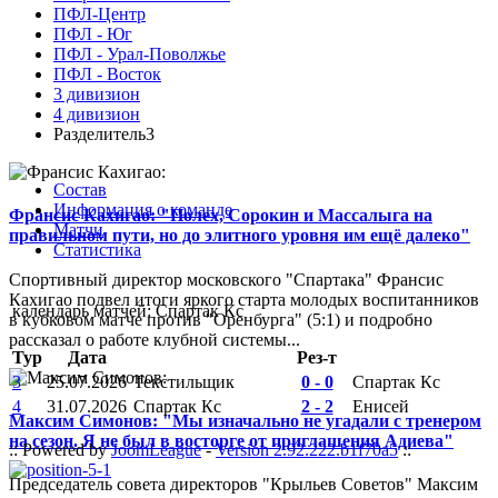
ПФЛ-Центр
ПФЛ - Юг
ПФЛ - Урал-Поволжье
ПФЛ - Восток
3 дивизион
4 дивизион
Разделитель3
Состав
Информация о команде
Франсис Кахигао: "Полех, Сорокин и Массалыга на
Матчи
правильном пути, но до элитного уровня им ещё далеко"
Статистика
Спортивный директор московского "Спартака" Франсис
Кахигао подвел итоги яркого старта молодых воспитанников
календарь матчей: Спартак Кс
в кубковом матче против "Оренбурга" (5:1) и подробно
рассказал о работе клубной системы...
Тур
Дата
Рез-т
3
25.07.2026
Текстильщик
0 - 0
Спартак Кс
4
31.07.2026
Спартак Кс
2 - 2
Енисей
Максим Симонов: "Мы изначально не угадали с тренером
на сезон. Я не был в восторге от приглашения Адиева"
:: Powered by
JoomLeague
-
Version 2.92.222.b1f70a5
::
Председатель совета директоров "Крыльев Советов" Максим