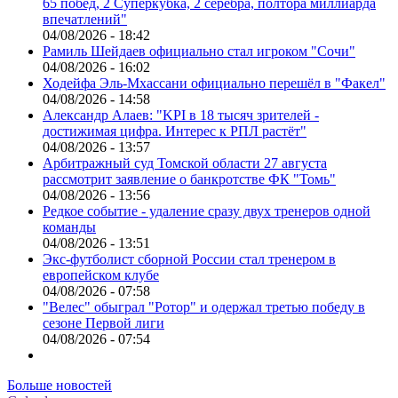
65 побед, 2 Суперкубка, 2 серебра, полтора миллиарда
впечатлений"
04/08/2026 - 18:42
Рамиль Шейдаев официально стал игроком "Сочи"
04/08/2026 - 16:02
Ходейфа Эль-Мхассани официально перешёл в "Факел"
04/08/2026 - 14:58
Александр Алаев: "KPI в 18 тысяч зрителей -
достижимая цифра. Интерес к РПЛ растёт"
04/08/2026 - 13:57
Арбитражный суд Томской области 27 августа
рассмотрит заявление о банкротстве ФК "Томь"
04/08/2026 - 13:56
Редкое событие - удаление сразу двух тренеров одной
команды
04/08/2026 - 13:51
Экс-футболист сборной России стал тренером в
европейском клубе
04/08/2026 - 07:58
"Велес" обыграл "Ротор" и одержал третью победу в
сезоне Первой лиги
04/08/2026 - 07:54
Больше новостей