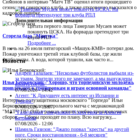
Симонов в интервью "Матч ТВ" оценил итоги прошедшего
сезона для самарского клуба, а также откровенно высказался о
кадровой ошибке...
Дополнительная информация
Цитата первого лица
Тамерлан Мусаев может
покинуть ЦСКА. На форварда претендуют три
Сгорела база "Машука"
клуба РПЛ
Подробнее ...
В ночь на 26 июля пятигорский «Машук-КМВ» потерял дом.
Пожар уничтожил третий этаж клубной базы, где жили
футболисты. А вода, которой тушили, как часто и...
Новости
Андрей Талалаев: "Несколько футболистов выбыли из-
за травм. Зрители этого не замечают, а мы вынуждены
Илья Берковский: "Хорошо, что торпедовскую молодёжь
кроить состав"
привлекают к тренировкам и играм основной команды"
07/08/2026 - 14:42
Агент: "К Дркушичу есть интерес из Испании и
Интервью полузащитника московского "Торпедо" Ильи
Турции"
Берковского после контрольного матча с медиакомандой
07/08/2026 - 13:07
"МАТЧ ТВ" (9:0) в рамках летних учебно-тренировочных
"Галатасарай" предложил 33 млн евро за Алексея
сборов.— Сборы проходят по плану. Всю нагрузку,...
Батракова
07/08/2026 - 12:06
Шамиль Газизов: "Джапо порвал "кресты" на другой
ноге. Сроки восстановления - 6-8 месяцев"