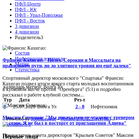
ПФЛ-Центр
ПФЛ - Юг
ПФЛ - Урал-Поволжье
ПФЛ - Восток
3 дивизион
4 дивизион
Разделитель3
Состав
Информация о команде
Франсис Кахигао: "Полех, Сорокин и Массалыга на
Матчи
правильном пути, но до элитного уровня им ещё далеко"
Статистика
Спортивный директор московского "Спартака" Франсис
Кахигао подвел итоги яркого старта молодых воспитанников
календарь матчей: Волга Ул
в кубковом матче против "Оренбурга" (5:1) и подробно
рассказал о работе клубной системы...
Тур
Дата
Рез-т
3
25.07.2026
Волга Ул
2 - 0
Нефтехимик
Максим Симонов: "Мы изначально не угадали с тренером
:: Powered by
JoomLeague
-
Version 2.92.222.b1f70a5
::
на сезон. Я не был в восторге от приглашения Адиева"
Председатель совета директоров "Крыльев Советов" Максим
Первые лица