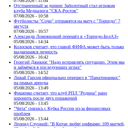
07/08/2026 - 11:04
Отстраненный за допинг Заболотный стал игроком
клуба Медиалиги "СКА-Ростов"
07/08/2026 - 10:58
Футболисты "Сочи" отправятся на матч с "Торпедо" 7
августа
07/08/2026 - 10:57
Александр Ломовицкий перешёл в «Торпедо-БелАЗ»
05/08/2026 - 14:34
Колосков считает, что главой ФИФА может быть только
выдающаяся личность
05/08/2026 - 16:42
Георгий Джикия: "Надо исправлять ситуацию. Этим мы
и займёмся в последующих играх"
05/08/2026 - 14:52
Ливай Гарсия официально перешел в "Панатинаикос"
на правах аренды
05/08/2026 - 13:49
Фищенко считает, что клуб РПЛ "Родина" рано
хоронить после двух поражений
05/08/2026 - 13:45
"Чита" снялась с Кубка России из-за финансовых
проблем
05/08/2026 - 13:44
Леонид Слуцкий: "В Китае любят цифрами: 109 матчей,