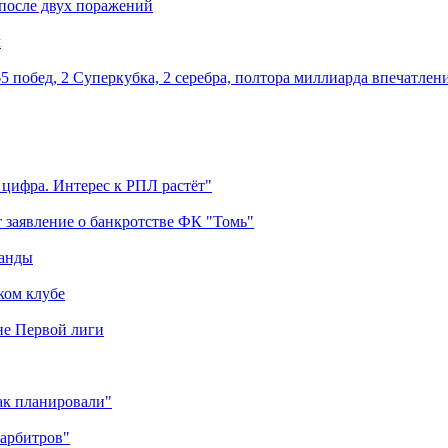
 после двух поражений
м
5 побед, 2 Суперкубка, 2 серебра, полтора миллиарда впечатлен
 цифра. Интерес к РПЛ растёт"
 заявление о банкротстве ФК "Томь"
манды
ком клубе
оне Первой лиги
как планировали"
 арбитров"