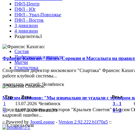
ПФЛ-Центр
ПФЛ - Юг
ПФЛ - Урал-Поволжье
ПФЛ - Восток
3 дивизион
4 дивизион
Разделитель3
Состав
Информация о команде
Франсис Кахигао: "Полех, Сорокин и Массалыга на правиль
Матчи
Статистика
Спортивный директор московского "Спартака" Франсис Кахигао
работе клубной системы...
календарь матчей: Челябинск
Тур
Дата
Рез-т
Максим Симонов: "Мы изначально не угадали с тренером на
1
13.07.2026
Челябинск
3 - 1
Председатель совета директоров "Крыльев Советов" Максим Си
4
31.07.2026
Волга Ул
0 - 2
кадровой ошибке...
:: Powered by
JoomLeague
-
Version 2.92.222.b1f70a5
::