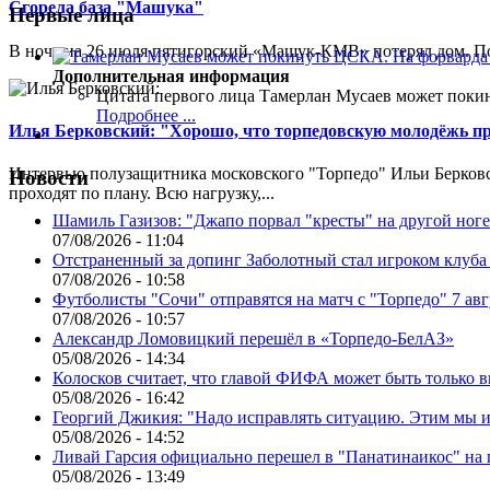
Сгорела база "Машука"
Первые лица
В ночь на 26 июля пятигорский «Машук-КМВ» потерял дом. Пож
Дополнительная информация
Цитата первого лица
Тамерлан Мусаев может поки
Подробнее ...
Илья Берковский: "Хорошо, что торпедовскую молодёжь п
Интервью полузащитника московского "Торпедо" Ильи Берковс
Новости
проходят по плану. Всю нагрузку,...
Шамиль Газизов: "Джапо порвал "кресты" на другой ноге.
07/08/2026 - 11:04
Отстраненный за допинг Заболотный стал игроком клуб
07/08/2026 - 10:58
Футболисты "Сочи" отправятся на матч с "Торпедо" 7 авг
07/08/2026 - 10:57
Александр Ломовицкий перешёл в «Торпедо-БелАЗ»
05/08/2026 - 14:34
Колосков считает, что главой ФИФА может быть только 
05/08/2026 - 16:42
Георгий Джикия: "Надо исправлять ситуацию. Этим мы и
05/08/2026 - 14:52
Ливай Гарсия официально перешел в "Панатинаикос" на 
05/08/2026 - 13:49