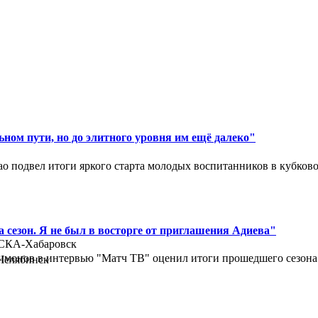
ном пути, но до элитного уровня им ещё далеко"
 подвел итоги яркого старта молодых воспитанников в кубковом
 сезон. Я не был в восторге от приглашения Адиева"
СКА-Хабаровск
монов в интервью "Матч ТВ" оценил итоги прошедшего сезона д
Челябинск