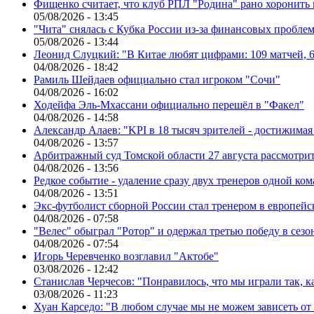
Фищенко считает, что клуб РПЛ "Родина" рано хоронить
05/08/2026 - 13:45
"Чита" снялась с Кубка России из-за финансовых пробле
05/08/2026 - 13:44
Леонид Слуцкий: "В Китае любят цифрами: 109 матчей, 6
04/08/2026 - 18:42
Рамиль Шейдаев официально стал игроком "Сочи"
04/08/2026 - 16:02
Ходейфа Эль-Мхассани официально перешёл в "Факел"
04/08/2026 - 14:58
Александр Алаев: "KPI в 18 тысяч зрителей - достижимая
04/08/2026 - 13:57
Арбитражный суд Томской области 27 августа рассмотрит
04/08/2026 - 13:56
Редкое событие - удаление сразу двух тренеров одной ко
04/08/2026 - 13:51
Экс-футболист сборной России стал тренером в европейс
04/08/2026 - 07:58
"Велес" обыграл "Ротор" и одержал третью победу в сез
04/08/2026 - 07:54
Игорь Черевченко возглавил "Актобе"
03/08/2026 - 12:42
Станислав Черчесов: "Понравилось, что мы играли так, 
03/08/2026 - 11:23
Хуан Карседо: "В любом случае мы не можем зависеть от