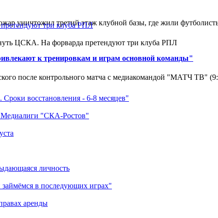
ар уничтожил третий этаж клубной базы, где жили футболисты. 
нуть ЦСКА. На форварда претендуют три клуба РПЛ
ривлекают к тренировкам и играм основной команды"
кого после контрольного матча с медиакомандой "МАТЧ ТВ" (9
 Сроки восстановления - 6-8 месяцев"
а Медиалиги "СКА-Ростов"
уста
выдающаяся личность
 займёмся в последующих играх"
правах аренды