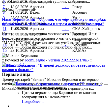
6
15.08.2026
Ленинградец
_ - _
Арсенал
футболисты. А вода, которой тушили, как часто и...
7
18.08.2026
Арсенал
_ - _
Ротор
8
21.08.2026
Велес
_ - _
Арсенал
9
28.08.2026
Арсенал
_ - _
Урал
Илья Берковский: "Хорошо, что торпедовскую молодёжь
10
04.09.2026
Волга Ул
_ - _
Арсенал
привлекают к тренировкам и играм основной команды"
11
11.09.2026
Арсенал
_ - _
СКА-Хабаровск
Интервью полузащитника московского "Торпедо" Ильи
12
16.09.2026
Енисей
_ - _
Арсенал
Берковского после контрольного матча с медиакомандой
13
09.10.2026
Арсенал
_ - _
Спартак Кс
"МАТЧ ТВ" (9:0) в рамках летних учебно-тренировочных
14
16.10.2026
Уфа
_ - _
Арсенал
сборов.— Сборы проходят по плану. Всю нагрузку,...
15
23.10.2026
Арсенал
_ - _
КАМАЗ
:: Powered by
JoomLeague
-
Version 2.92.222.b1f70a5
::
Михаил Кержаков: "В новой должности ответственность
намного больше"
Первые лица
Тренер вратарей "Зенита" Михаил Кержаков в интервью
клубной пресс-службе рассказал о новом статусе в команде.—
Дополнительная информация
Михаил, как вы в целом оцените свои первые дни в...
Цитата первого лица
Баринов не исключил
возвращения в "Локомотив"
Подробнее ...