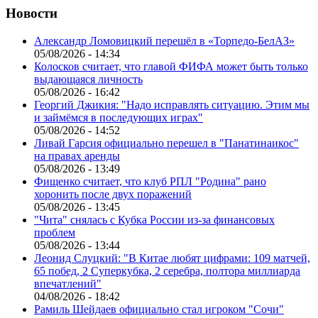
Новости
Александр Ломовицкий перешёл в «Торпедо-БелАЗ»
05/08/2026 - 14:34
Колосков считает, что главой ФИФА может быть только
выдающаяся личность
05/08/2026 - 16:42
Георгий Джикия: "Надо исправлять ситуацию. Этим мы
и займёмся в последующих играх"
05/08/2026 - 14:52
Ливай Гарсия официально перешел в "Панатинаикос"
на правах аренды
05/08/2026 - 13:49
Фищенко считает, что клуб РПЛ "Родина" рано
хоронить после двух поражений
05/08/2026 - 13:45
"Чита" снялась с Кубка России из-за финансовых
проблем
05/08/2026 - 13:44
Леонид Слуцкий: "В Китае любят цифрами: 109 матчей,
65 побед, 2 Суперкубка, 2 серебра, полтора миллиарда
впечатлений"
04/08/2026 - 18:42
Рамиль Шейдаев официально стал игроком "Сочи"