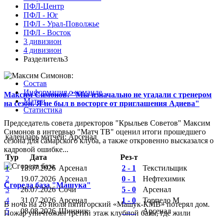
ПФЛ-Центр
ПФЛ - Юг
ПФЛ - Урал-Поволжье
ПФЛ - Восток
3 дивизион
4 дивизион
Разделитель3
Состав
Информация о команде
Максим Симонов: "Мы изначально не угадали с тренером
Матчи
на сезон. Я не был в восторге от приглашения Адиева"
Статистика
Председатель совета директоров "Крыльев Советов" Максим
Симонов в интервью "Матч ТВ" оценил итоги прошедшего
календарь матчей: Арсенал
сезона для самарского клуба, а также откровенно высказался о
кадровой ошибке...
Тур
Дата
Рез-т
1
13.07.2026
Арсенал
2 - 1
Текстильщик
2
19.07.2026
Арсенал
0 - 1
Нефтехимик
Сгорела база "Машука"
3
26.07.2026
Сочи
5 - 0
Арсенал
4
31.07.2026
Арсенал
1 - 0
Торпедо М
В ночь на 26 июля пятигорский «Машук-КМВ» потерял дом.
5
08.08.2026
Шинник
_ - _
Арсенал
Пожар уничтожил третий этаж клубной базы, где жили