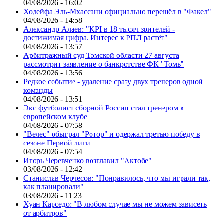
04/08/2026 - 16:02
Ходейфа Эль-Мхассани официально перешёл в "Факел"
04/08/2026 - 14:58
Александр Алаев: "KPI в 18 тысяч зрителей -
достижимая цифра. Интерес к РПЛ растёт"
04/08/2026 - 13:57
Арбитражный суд Томской области 27 августа
рассмотрит заявление о банкротстве ФК "Томь"
04/08/2026 - 13:56
Редкое событие - удаление сразу двух тренеров одной
команды
04/08/2026 - 13:51
Экс-футболист сборной России стал тренером в
европейском клубе
04/08/2026 - 07:58
"Велес" обыграл "Ротор" и одержал третью победу в
сезоне Первой лиги
04/08/2026 - 07:54
Игорь Черевченко возглавил "Актобе"
03/08/2026 - 12:42
Станислав Черчесов: "Понравилось, что мы играли так,
как планировали"
03/08/2026 - 11:23
Хуан Карседо: "В любом случае мы не можем зависеть
от арбитров"