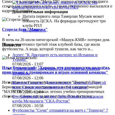
Симонов в интервью "Матч ТВ" оценил итоги прошедшего
сезона для самарского клуба, а также откровенно высказался о
кадровой ошибке...
Дополнительная информация
Цитата первого лица
Тамерлан Мусаев может
покинуть ЦСКА. На форварда претендуют три
клуба РПЛ
Сгорела база "Машука"
Подробнее ...
В ночь на 26 июля пятигорский «Машук-КМВ» потерял дом.
Пожар уничтожил третий этаж клубной базы, где жили
Новости
футболисты. А вода, которой тушили, как часто и...
Агент: "К Дркушичу есть интерес из Испании и
Турции"
07/08/2026 - 13:07
Илья Берковский: "Хорошо, что торпедовскую молодёжь
"Галатасарай" предложил 33 млн евро за Алексея
привлекают к тренировкам и играм основной команды"
Батракова
07/08/2026 - 12:06
Интервью полузащитника московского "Торпедо" Ильи
Шамиль Газизов: "Джапо порвал "кресты" на другой
Берковского после контрольного матча с медиакомандой
ноге. Сроки восстановления - 6-8 месяцев"
"МАТЧ ТВ" (9:0) в рамках летних учебно-тренировочных
07/08/2026 - 11:04
сборов.— Сборы проходят по плану. Всю нагрузку,...
Отстраненный за допинг Заболотный стал игроком
клуба Медиалиги "СКА-Ростов"
07/08/2026 - 10:58
Футболисты "Сочи" отправятся на матч с "Торпедо" 7
августа