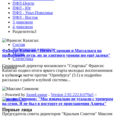
ПФЛ-Центр
ПФЛ - Юг
ПФЛ - Урал-Поволжье
ПФЛ - Восток
3 дивизион
4 дивизион
Разделитель3
Состав
Информация о команде
Франсис Кахигао: "Полех, Сорокин и Массалыга на
Матчи
правильном пути, но до элитного уровня им ещё далеко"
Статистика
Спортивный директор московского "Спартака" Франсис
Ошибка
Кахигао подвел итоги яркого старта молодых воспитанников
в кубковом матче против "Оренбурга" (5:1) и подробно
рассказал о работе клубной системы...
:: Powered by
JoomLeague
-
Version 2.92.222.b1f70a5
::
Максим Симонов: "Мы изначально не угадали с тренером
на сезон. Я не был в восторге от приглашения Адиева"
Первые лица
Председатель совета директоров "Крыльев Советов" Максим