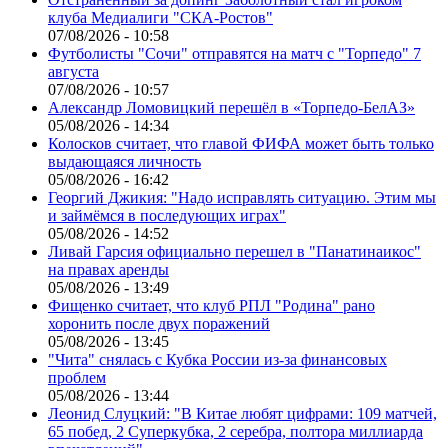
клуба Медиалиги "СКА-Ростов"
07/08/2026 - 10:58
Футболисты "Сочи" отправятся на матч с "Торпедо" 7
августа
07/08/2026 - 10:57
Александр Ломовицкий перешёл в «Торпедо-БелАЗ»
05/08/2026 - 14:34
Колосков считает, что главой ФИФА может быть только
выдающаяся личность
05/08/2026 - 16:42
Георгий Джикия: "Надо исправлять ситуацию. Этим мы
и займёмся в последующих играх"
05/08/2026 - 14:52
Ливай Гарсия официально перешел в "Панатинаикос"
на правах аренды
05/08/2026 - 13:49
Фищенко считает, что клуб РПЛ "Родина" рано
хоронить после двух поражений
05/08/2026 - 13:45
"Чита" снялась с Кубка России из-за финансовых
проблем
05/08/2026 - 13:44
Леонид Слуцкий: "В Китае любят цифрами: 109 матчей,
65 побед, 2 Суперкубка, 2 серебра, полтора миллиарда