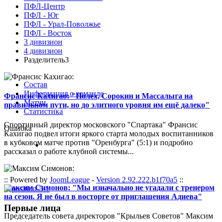
ПФЛ-Центр
ПФЛ - Юг
ПФЛ - Урал-Поволжье
ПФЛ - Восток
3 дивизион
4 дивизион
Разделитель3
Состав
Информация о команде
Франсис Кахигао: "Полех, Сорокин и Массалыга на
Матчи
правильном пути, но до элитного уровня им ещё далеко"
Статистика
Спортивный директор московского "Спартака" Франсис
Ошибка
Кахигао подвел итоги яркого старта молодых воспитанников
в кубковом матче против "Оренбурга" (5:1) и подробно
рассказал о работе клубной системы...
:: Powered by
JoomLeague
-
Version 2.92.222.b1f70a5
::
Максим Симонов: "Мы изначально не угадали с тренером
на сезон. Я не был в восторге от приглашения Адиева"
Первые лица
Председатель совета директоров "Крыльев Советов" Максим