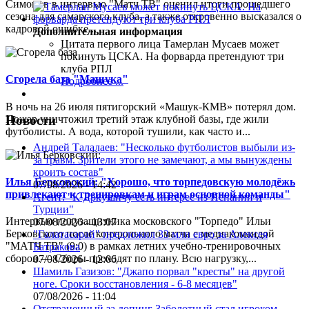
Симонов в интервью "Матч ТВ" оценил итоги прошедшего
сезона для самарского клуба, а также откровенно высказался о
кадровой ошибке...
Дополнительная информация
Цитата первого лица
Тамерлан Мусаев может
покинуть ЦСКА. На форварда претендуют три
клуба РПЛ
Сгорела база "Машука"
Подробнее ...
В ночь на 26 июля пятигорский «Машук-КМВ» потерял дом.
Пожар уничтожил третий этаж клубной базы, где жили
Новости
футболисты. А вода, которой тушили, как часто и...
Андрей Талалаев: "Несколько футболистов выбыли из-
за травм. Зрители этого не замечают, а мы вынуждены
кроить состав"
Илья Берковский: "Хорошо, что торпедовскую молодёжь
07/08/2026 - 14:42
привлекают к тренировкам и играм основной команды"
Агент: "К Дркушичу есть интерес из Испании и
Турции"
Интервью полузащитника московского "Торпедо" Ильи
07/08/2026 - 13:07
Берковского после контрольного матча с медиакомандой
"Галатасарай" предложил 33 млн евро за Алексея
"МАТЧ ТВ" (9:0) в рамках летних учебно-тренировочных
Батракова
сборов.— Сборы проходят по плану. Всю нагрузку,...
07/08/2026 - 12:06
Шамиль Газизов: "Джапо порвал "кресты" на другой
ноге. Сроки восстановления - 6-8 месяцев"
07/08/2026 - 11:04
Отстраненный за допинг Заболотный стал игроком