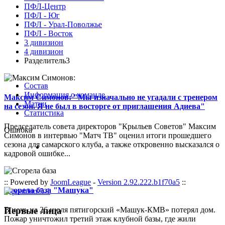
ПФЛ-Центр
ПФЛ - Юг
ПФЛ - Урал-Поволжье
ПФЛ - Восток
3 дивизион
4 дивизион
Разделитель3
Состав
Информация о команде
Максим Симонов: "Мы изначально не угадали с тренером
Матчи
на сезон. Я не был в восторге от приглашения Адиева"
Статистика
Председатель совета директоров "Крыльев Советов" Максим
Ошибка
Симонов в интервью "Матч ТВ" оценил итоги прошедшего
сезона для самарского клуба, а также откровенно высказался о
кадровой ошибке...
:: Powered by
JoomLeague
-
Version 2.92.222.b1f70a5
::
Сгорела база "Машука"
Первые лица
В ночь на 26 июля пятигорский «Машук-КМВ» потерял дом.
Пожар уничтожил третий этаж клубной базы, где жили