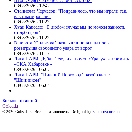
Игорь Черевченко возглавил "Актобе"
03/08/2026 - 12:42
Станислав Черчесов: "Понравилось, что мы играли так,
как планировали"
03/08/2026 - 11:23
Хуан Карседо: "В любом случае мы не можем зависеть
от арбитров"
03/08/2026 - 11:22
В ворота "Спартака" назначили пенальти после
розыгрыша свободного удара от ворот
03/08/2026 - 11:17
Лига ПАРИ. Дубль Секулича помог «Уралу» разгромить
«СКА-Хабаровск»
03/08/2026 - 06:07
Лига ПАРИ. "Нижний Новгород" разобрался с
"Шинником"
03/08/2026 - 06:04
Больше новостей
Goleada
© 2026 Goleada.ru. Все права защищены. Designed by
Elsitecreator.com
.