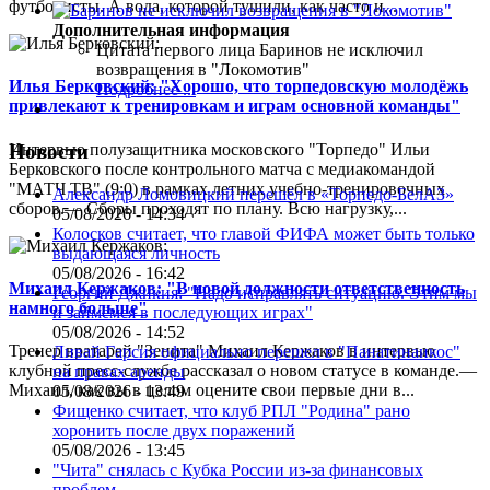
футболисты. А вода, которой тушили, как часто и...
Дополнительная информация
Цитата первого лица
Баринов не исключил
возвращения в "Локомотив"
Илья Берковский: "Хорошо, что торпедовскую молодёжь
Подробнее ...
привлекают к тренировкам и играм основной команды"
Интервью полузащитника московского "Торпедо" Ильи
Новости
Берковского после контрольного матча с медиакомандой
"МАТЧ ТВ" (9:0) в рамках летних учебно-тренировочных
Александр Ломовицкий перешёл в «Торпедо-БелАЗ»
сборов.— Сборы проходят по плану. Всю нагрузку,...
05/08/2026 - 14:34
Колосков считает, что главой ФИФА может быть только
выдающаяся личность
05/08/2026 - 16:42
Михаил Кержаков: "В новой должности ответственность
Георгий Джикия: "Надо исправлять ситуацию. Этим мы
намного больше"
и займёмся в последующих играх"
05/08/2026 - 14:52
Тренер вратарей "Зенита" Михаил Кержаков в интервью
Ливай Гарсия официально перешел в "Панатинаикос"
клубной пресс-службе рассказал о новом статусе в команде.—
на правах аренды
Михаил, как вы в целом оцените свои первые дни в...
05/08/2026 - 13:49
Фищенко считает, что клуб РПЛ "Родина" рано
хоронить после двух поражений
05/08/2026 - 13:45
"Чита" снялась с Кубка России из-за финансовых
проблем