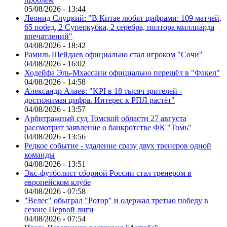
05/08/2026 - 13:44
Леонид Слуцкий: "В Китае любят цифрами: 109 матчей,
65 побед, 2 Суперкубка, 2 серебра, полтора миллиарда
впечатлений"
04/08/2026 - 18:42
Рамиль Шейдаев официально стал игроком "Сочи"
04/08/2026 - 16:02
Ходейфа Эль-Мхассани официально перешёл в "Факел"
04/08/2026 - 14:58
Александр Алаев: "KPI в 18 тысяч зрителей -
достижимая цифра. Интерес к РПЛ растёт"
04/08/2026 - 13:57
Арбитражный суд Томской области 27 августа
рассмотрит заявление о банкротстве ФК "Томь"
04/08/2026 - 13:56
Редкое событие - удаление сразу двух тренеров одной
команды
04/08/2026 - 13:51
Экс-футболист сборной России стал тренером в
европейском клубе
04/08/2026 - 07:58
"Велес" обыграл "Ротор" и одержал третью победу в
сезоне Первой лиги
04/08/2026 - 07:54