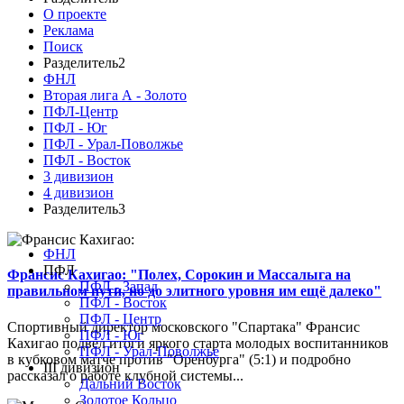
О проекте
Реклама
Поиск
Разделитель2
ФНЛ
Вторая лига А - Золото
ПФЛ-Центр
ПФЛ - Юг
ПФЛ - Урал-Поволжье
ПФЛ - Восток
3 дивизион
4 дивизион
Разделитель3
ФНЛ
ПФЛ
Франсис Кахигао: "Полех, Сорокин и Массалыга на
ПФЛ - Запад
правильном пути, но до элитного уровня им ещё далеко"
ПФЛ - Восток
ПФЛ - Центр
Спортивный директор московского "Спартака" Франсис
ПФЛ - Юг
Кахигао подвел итоги яркого старта молодых воспитанников
ПФЛ - Урал-Поволжье
в кубковом матче против "Оренбурга" (5:1) и подробно
III дивизион
рассказал о работе клубной системы...
Дальний Восток
Золотое Кольцо