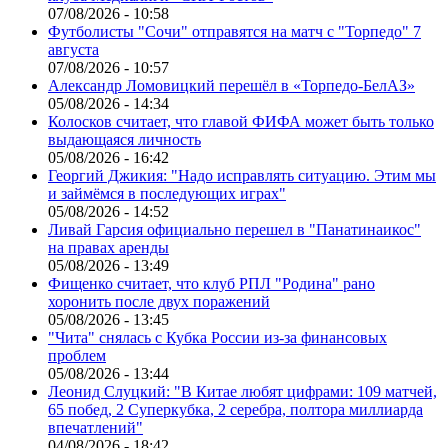
07/08/2026 - 10:58
Футболисты "Сочи" отправятся на матч с "Торпедо" 7
августа
07/08/2026 - 10:57
Александр Ломовицкий перешёл в «Торпедо-БелАЗ»
05/08/2026 - 14:34
Колосков считает, что главой ФИФА может быть только
выдающаяся личность
05/08/2026 - 16:42
Георгий Джикия: "Надо исправлять ситуацию. Этим мы
и займёмся в последующих играх"
05/08/2026 - 14:52
Ливай Гарсия официально перешел в "Панатинаикос"
на правах аренды
05/08/2026 - 13:49
Фищенко считает, что клуб РПЛ "Родина" рано
хоронить после двух поражений
05/08/2026 - 13:45
"Чита" снялась с Кубка России из-за финансовых
проблем
05/08/2026 - 13:44
Леонид Слуцкий: "В Китае любят цифрами: 109 матчей,
65 побед, 2 Суперкубка, 2 серебра, полтора миллиарда
впечатлений"
04/08/2026 - 18:42