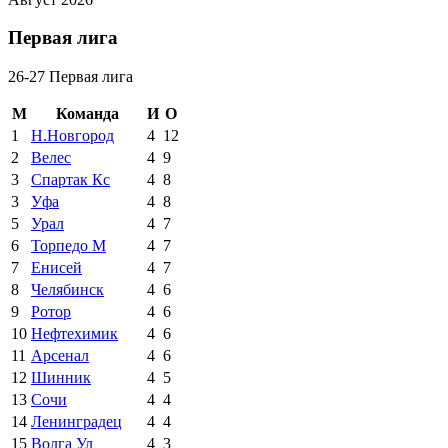
Первая лига
26-27 Первая лига
М
Команда
И
О
1
Н.Новгород
4
12
2
Велес
4
9
3
Спартак Кс
4
8
3
Уфа
4
8
5
Урал
4
7
6
Торпедо М
4
7
7
Енисей
4
7
8
Челябинск
4
6
9
Ротор
4
6
10
Нефтехимик
4
6
11
Арсенал
4
6
12
Шинник
4
5
13
Сочи
4
4
14
Ленинградец
4
4
15
Волга Ул
4
3