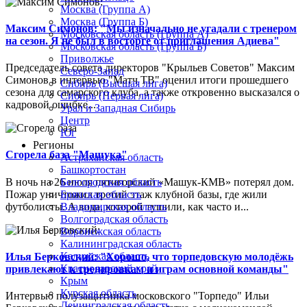
Москва (Группа А)
Москва (Группа Б)
Максим Симонов: "Мы изначально не угадали с тренером
Московская область (Группа А)
на сезон. Я не был в восторге от приглашения Адиева"
Московская область (Группа Б)
Приволжье
Председатель совета директоров "Крыльев Советов" Максим
Северо-Запад
Симонов в интервью "Матч ТВ" оценил итоги прошедшего
Сибирь (Высшая лига)
сезона для самарского клуба, а также откровенно высказался о
Сибирь (Первая лига)
кадровой ошибке...
Урал и Западная Сибирь
Центр
Юг
Регионы
Сгорела база "Машука"
Астраханская область
Башкортостан
В ночь на 26 июля пятигорский «Машук-КМВ» потерял дом.
Белгородская область
Пожар уничтожил третий этаж клубной базы, где жили
Брянская область
футболисты. А вода, которой тушили, как часто и...
Владимирская область
Волгоградская область
Воронежская область
Калининградская область
Калужская область
Илья Берковский: "Хорошо, что торпедовскую молодёжь
Краснодарский край
привлекают к тренировкам и играм основной команды"
Крым
Курская область
Интервью полузащитника московского "Торпедо" Ильи
Ленинградская область