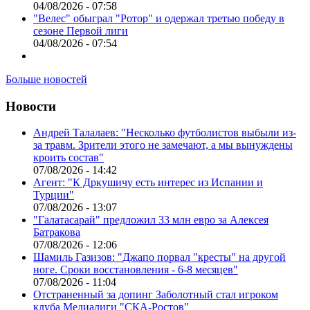
04/08/2026 - 07:58
"Велес" обыграл "Ротор" и одержал третью победу в
сезоне Первой лиги
04/08/2026 - 07:54
Больше новостей
Новости
Андрей Талалаев: "Несколько футболистов выбыли из-
за травм. Зрители этого не замечают, а мы вынуждены
кроить состав"
07/08/2026 - 14:42
Агент: "К Дркушичу есть интерес из Испании и
Турции"
07/08/2026 - 13:07
"Галатасарай" предложил 33 млн евро за Алексея
Батракова
07/08/2026 - 12:06
Шамиль Газизов: "Джапо порвал "кресты" на другой
ноге. Сроки восстановления - 6-8 месяцев"
07/08/2026 - 11:04
Отстраненный за допинг Заболотный стал игроком
клуба Медиалиги "СКА-Ростов"