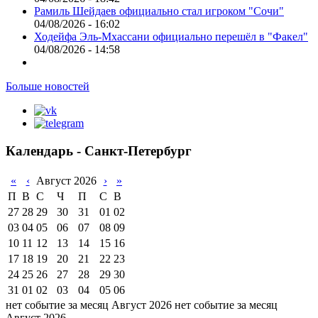
Рамиль Шейдаев официально стал игроком "Сочи"
04/08/2026 - 16:02
Ходейфа Эль-Мхассани официально перешёл в "Факел"
04/08/2026 - 14:58
Больше новостей
Календарь - Санкт-Петербург
«
‹
Август 2026
›
»
П
В
С
Ч
П
С
В
27
28
29
30
31
01
02
03
04
05
06
07
08
09
10
11
12
13
14
15
16
17
18
19
20
21
22
23
24
25
26
27
28
29
30
31
01
02
03
04
05
06
нет событие за месяц Август 2026
нет событие за месяц
Август 2026