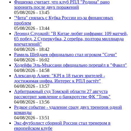
Фищенко считает, что клуб РПЛ "Родина" рано
хоронить после двух поражений
05/08/2026 - 13:45
"Чита" снялась с Кубка России из-за финансовых
проблем
05/08/2026 - 13:44
Леонид Слуцкий: "В Китае любят цифрами: 109 матчей,
65 побед, 2 Суперкубка, 2 серебра, полтора миллиарда
впечатлений"
04/08/2026 - 18:42
Рамиль Шейдаев официально стал игроком "Сочи"
04/08/2026 - 16:02
Ходейфа Эль-Мхассани официально перешёл в "Факел"
04/08/2026 - 14:58
Александр Алаев: "KPI в 18 тысяч зрителей -
достижимая цифра. Интерес к РПЛ растёт"
04/08/2026 - 13:57
Арбитражный суд Томской области 27 августа
рассмотрит заявление о банкротстве ФК "Томь"
04/08/2026 - 13:56
Редкое событие - удаление сразу двух тренеров одной
команды
04/08/2026 - 13:51
Экс-футболист сборной России стал тренером в
европейском клубе