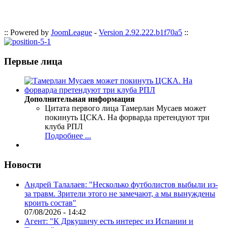
:: Powered by
JoomLeague
-
Version 2.92.222.b1f70a5
::
Первые лица
Дополнительная информация
Цитата первого лица
Тамерлан Мусаев может
покинуть ЦСКА. На форварда претендуют три
клуба РПЛ
Подробнее ...
Новости
Андрей Талалаев: "Несколько футболистов выбыли из-
за травм. Зрители этого не замечают, а мы вынуждены
кроить состав"
07/08/2026 - 14:42
Агент: "К Дркушичу есть интерес из Испании и