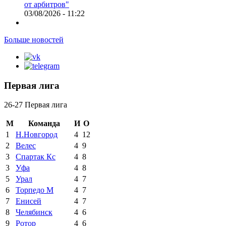
от арбитров"
03/08/2026 - 11:22
Больше новостей
Первая лига
26-27 Первая лига
М
Команда
И
О
1
Н.Новгород
4
12
2
Велес
4
9
3
Спартак Кс
4
8
3
Уфа
4
8
5
Урал
4
7
6
Торпедо М
4
7
7
Енисей
4
7
8
Челябинск
4
6
9
Ротор
4
6