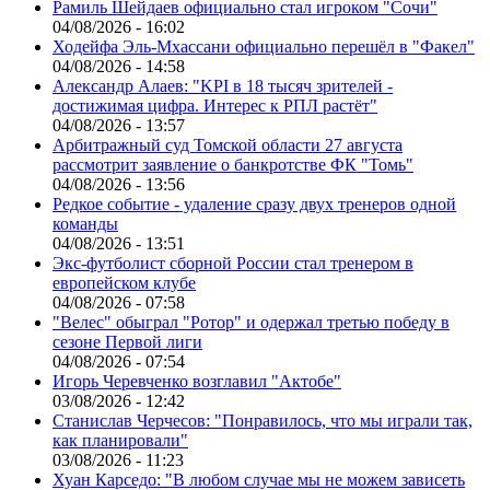
Рамиль Шейдаев официально стал игроком "Сочи"
04/08/2026 - 16:02
Ходейфа Эль-Мхассани официально перешёл в "Факел"
04/08/2026 - 14:58
Александр Алаев: "KPI в 18 тысяч зрителей -
достижимая цифра. Интерес к РПЛ растёт"
04/08/2026 - 13:57
Арбитражный суд Томской области 27 августа
рассмотрит заявление о банкротстве ФК "Томь"
04/08/2026 - 13:56
Редкое событие - удаление сразу двух тренеров одной
команды
04/08/2026 - 13:51
Экс-футболист сборной России стал тренером в
европейском клубе
04/08/2026 - 07:58
"Велес" обыграл "Ротор" и одержал третью победу в
сезоне Первой лиги
04/08/2026 - 07:54
Игорь Черевченко возглавил "Актобе"
03/08/2026 - 12:42
Станислав Черчесов: "Понравилось, что мы играли так,
как планировали"
03/08/2026 - 11:23
Хуан Карседо: "В любом случае мы не можем зависеть