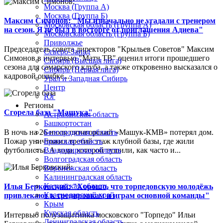
Москва (Группа А)
Москва (Группа Б)
Максим Симонов: "Мы изначально не угадали с тренером
Московская область (Группа А)
на сезон. Я не был в восторге от приглашения Адиева"
Московская область (Группа Б)
Приволжье
Председатель совета директоров "Крыльев Советов" Максим
Северо-Запад
Симонов в интервью "Матч ТВ" оценил итоги прошедшего
Сибирь (Высшая лига)
сезона для самарского клуба, а также откровенно высказался о
Сибирь (Первая лига)
кадровой ошибке...
Урал и Западная Сибирь
Центр
Юг
Регионы
Сгорела база "Машука"
Астраханская область
Башкортостан
В ночь на 26 июля пятигорский «Машук-КМВ» потерял дом.
Белгородская область
Пожар уничтожил третий этаж клубной базы, где жили
Брянская область
футболисты. А вода, которой тушили, как часто и...
Владимирская область
Волгоградская область
Воронежская область
Калининградская область
Калужская область
Илья Берковский: "Хорошо, что торпедовскую молодёжь
Краснодарский край
привлекают к тренировкам и играм основной команды"
Крым
Курская область
Интервью полузащитника московского "Торпедо" Ильи
Ленинградская область