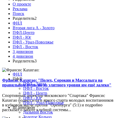
О проекте
Реклама
Поиск
Разделитель2
ФНЛ
Вторая лига А - Золото
ПФЛ-Центр
ПФЛ - Юг
ПФЛ - Урал-Поволжье
ПФЛ - Восток
3 дивизион
4 дивизион
Разделитель3
ФНЛ
ПФЛ
Франсис Кахигао: "Полех, Сорокин и Массалыга на
ПФЛ - Запад
правильном пути, но до элитного уровня им ещё далеко"
ПФЛ - Восток
ПФЛ - Центр
Спортивный директор московского "Спартака" Франсис
ПФЛ - Юг
Кахигао подвел итоги яркого старта молодых воспитанников
ПФЛ - Урал-Поволжье
в кубковом матче против "Оренбурга" (5:1) и подробно
III дивизион
рассказал о работе клубной системы...
Дальний Восток
Золотое Кольцо