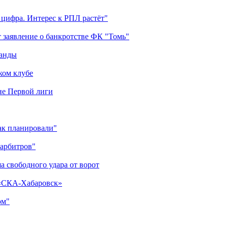
 цифра. Интерес к РПЛ растёт"
 заявление о банкротстве ФК "Томь"
манды
ком клубе
оне Первой лиги
как планировали"
 арбитров"
а свободного удара от ворот
 «СКА-Хабаровск»
ом"