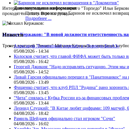
Дополнительная информация
Интервью полузащитника московского "Торпедо" Ильи Берковс
Цитата первого лица
Баринов не исключил возвращ
проходят по плану. Всю нагрузку,...
Подробнее ...
Новости
Михаил Кержаков: "В новой должности ответственность н
Тренер вратарей "Зенита" Михаил Кержаков в интервью клубной
Александр Ломовицкий перешёл в «Торпедо-БелАЗ»
05/08/2026 - 14:34
Колосков считает, что главой ФИФА может быть только 
05/08/2026 - 16:42
Георгий Джикия: "Надо исправлять ситуацию. Этим мы и
05/08/2026 - 14:52
Ливай Гарсия официально перешел в "Панатинаикос" на 
05/08/2026 - 13:49
Фищенко считает, что клуб РПЛ "Родина" рано хоронить
05/08/2026 - 13:45
"Чита" снялась с Кубка России из-за финансовых пробле
05/08/2026 - 13:44
Леонид Слуцкий: "В Китае любят цифрами: 109 матчей, 6
04/08/2026 - 18:42
Рамиль Шейдаев официально стал игроком "Сочи"
04/08/2026 - 16:02
Ходейфа Эль-Мхассани официально перешёл в "Факел"