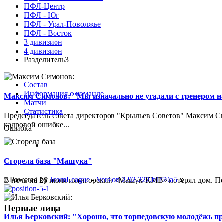
ПФЛ-Центр
ПФЛ - Юг
ПФЛ - Урал-Поволжье
ПФЛ - Восток
3 дивизион
4 дивизион
Разделитель3
Состав
Информация о команде
Максим Симонов: "Мы изначально не угадали с тренером на
Матчи
Статистика
Председатель совета директоров "Крыльев Советов" Максим Си
кадровой ошибке...
Ошибка
Сгорела база "Машука"
:: Powered by
JoomLeague
-
Version 2.92.222.b1f70a5
::
В ночь на 26 июля пятигорский «Машук-КМВ» потерял дом. Пож
Первые лица
Илья Берковский: "Хорошо, что торпедовскую молодёжь п