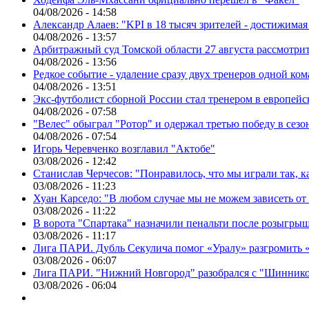
04/08/2026 - 14:58
Александр Алаев: "KPI в 18 тысяч зрителей - достижимая
04/08/2026 - 13:57
Арбитражный суд Томской области 27 августа рассмотрит
04/08/2026 - 13:56
Редкое событие - удаление сразу двух тренеров одной ко
04/08/2026 - 13:51
Экс-футболист сборной России стал тренером в европейс
04/08/2026 - 07:58
"Велес" обыграл "Ротор" и одержал третью победу в сез
04/08/2026 - 07:54
Игорь Черевченко возглавил "Актобе"
03/08/2026 - 12:42
Станислав Черчесов: "Понравилось, что мы играли так, 
03/08/2026 - 11:23
Хуан Карседо: "В любом случае мы не можем зависеть от
03/08/2026 - 11:22
В ворота "Спартака" назначили пенальти после розыгрыш
03/08/2026 - 11:17
Лига ПАРИ. Дубль Секулича помог «Уралу» разгромить
03/08/2026 - 06:07
Лига ПАРИ. "Нижний Новгород" разобрался с "Шинник
03/08/2026 - 06:04