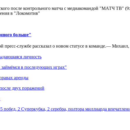
кого после контрольного матча с медиакомандой "МАТЧ ТВ" (9
ения в "Локомотив"
амного больше"
 пресс-службе рассказал о новом статусе в команде.— Михаил, к
выдающаяся личность
 займёмся в последующих играх"
правах аренды
 после двух поражений
м
5 побед, 2 Суперкубка, 2 серебра, полтора миллиарда впечатлен