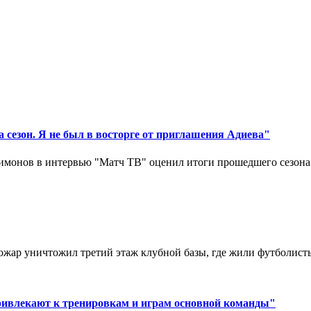
 сезон. Я не был в восторге от приглашения Адиева"
монов в интервью "Матч ТВ" оценил итоги прошедшего сезона д
ар уничтожил третий этаж клубной базы, где жили футболисты. 
ривлекают к тренировкам и играм основной команды"