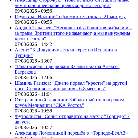
чем полнейшее наше превосходство сегодня"
09/08/2026 - 09:56
Грулев за "Нижний" оформил хет-трик за 21 минуту
09/08/2026 - 09:55
Андрей Талалаев: "Несколько футболистов выбыли из-
за травм. Зрители этого не замечают, а мы вынуждены
кроить состав"
07/08/2026 - 14:42
Агент: "К Дркушичу есть интерес из Испании и
Турции"
07/08/2026 - 13:07
"Галатасарай" предложил 33 млн евро за Алексея
Батракова
07/08/2026 - 12:06
Шамиль Газизов: "Джапо порвал "кресты" на другой
ноге. Сроки восстановления - 6-8 месяцев"
07/08/2026 - 11:04
Отстраненный за допинг Заболотный стал игроком
клуба Медиалиги "СКА-Ростов"
07/08/2026 - 10:58
Футболисты "Сочи" отправятся на матч с "Торпедо" 7
августа
07/08/2026 - 10:57
Александр Ломовицкий перешёл в «Торпедо-БелАЗ»