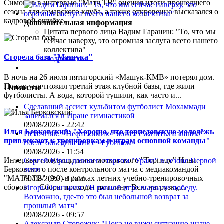
Симонов в интервью "Матч ТВ" оценил итоги прошедшего
сезона для самарского клуба, а также откровенно высказался о
кадровой ошибке...
Дополнительная информация
Цитата первого лица
Вадим Гаранин: "То, что мы
сейчас наверху, это огромная заслуга всего нашего
коллектива"
Сгорела база "Машука"
Подробнее ...
В ночь на 26 июля пятигорский «Машук-КМВ» потерял дом.
Пожар уничтожил третий этаж клубной базы, где жили
Новости
футболисты. А вода, которой тушили, как часто и...
Сделавший ассист кульбитом футболист Мохаммади
занимался в Иране гимнастикой
09/08/2026 - 22:42
Илья Берковский: "Хорошо, что торпедовскую молодёжь
Источник: «Нефтехимик» может сменить название
привлекают к тренировкам и играм основной команды"
после объединения с «Рубином»
09/08/2026 - 11:54
Интервью полузащитника московского "Торпедо" Ильи
Сергей Юран доволен стартом "Урала" в сезоне Первой
Берковского после контрольного матча с медиакомандой
лиги
"МАТЧ ТВ" (9:0) в рамках летних учебно-тренировочных
09/08/2026 - 12:42
сборов.— Сборы проходят по плану. Всю нагрузку,...
Игорь Осинькин: "В равной игре вырвали победу.
Возможно, где-то это был небольшой возврат за
прошлый матч"
09/08/2026 - 09:57
Александр Сторожук: "Пока не вижу ситуацию иначе,