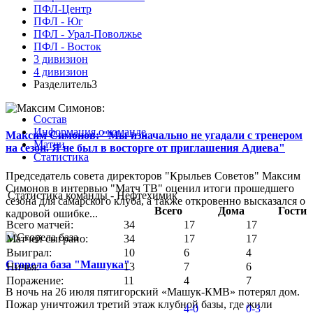
ПФЛ-Центр
ПФЛ - Юг
ПФЛ - Урал-Поволжье
ПФЛ - Восток
3 дивизион
4 дивизион
Разделитель3
Состав
Информация о команде
Максим Симонов: "Мы изначально не угадали с тренером
Матчи
на сезон. Я не был в восторге от приглашения Адиева"
Статистика
Председатель совета директоров "Крыльев Советов" Максим
Симонов в интервью "Матч ТВ" оценил итоги прошедшего
Статистика команды - Нефтехимик
сезона для самарского клуба, а также откровенно высказался о
Всего
Дома
Гости
кадровой ошибке...
Всего матчей:
34
17
17
Матчей сыграно:
34
17
17
Выиграл:
10
6
4
Сгорела база "Машука"
Ничья:
13
7
6
Поражение:
11
4
7
В ночь на 26 июля пятигорский «Машук-КМВ» потерял дом.
Пожар уничтожил третий этаж клубной базы, где жили
4-0
0-3