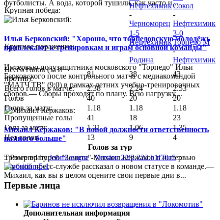
футболисты. А вода, которой тушили, как часто и...
Нефтехимик
Сокол
Крупная победа:
-
-
Черноморец
Нефтехимик
1-5
3-0
Илья Берковский: "Хорошо, что торпедовскую молодёжь
Нефтехимик
Торпедо М
Крупное поражение:
привлекают к тренировкам и играм основной команды"
-
-
Родина
Нефтехимик
Интервью полузащитника московского "Торпедо" Ильи
Всего голов (за и
81
38
43
Берковского после контрольного матча с медиакомандой
против):
"МАТЧ ТВ" (9:0) в рамках летних учебно-тренировочных
Всего голов в матче:
2.38
2.24
2.53
сборов.— Сборы проходят по плану. Всю нагрузку,...
Голов
40
20
20
Голов за матч:
1.18
1.18
1.18
Пропущенные голы
41
18
23
Гола за матч:
1.21
1.06
1.35
Михаил Кержаков: "В новой должности ответственность
Нет голов
13
9
4
намного больше"
Голов за тур
:: Powered by
JoomLeague
-
Version 2.92.222.b1f70a5
::
Тренер вратарей "Зенита" Михаил Кержаков в интервью
клубной пресс-службе рассказал о новом статусе в команде.—
Михаил, как вы в целом оцените свои первые дни в...
Первые лица
Дополнительная информация