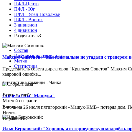
ПФЛ-Центр
ПФЛ - Юг
ПФЛ - Урал-Поволжье
ПФЛ - Восток
3 дивизион
4 дивизион
Разделитель3
Состав
Информация о команде
Максим Симонов: "Мы изначально не угадали с тренером на
Матчи
Статистика
Председатель совета директоров "Крыльев Советов" Максим Си
кадровой ошибке...
Статистика команды - Чайка
Всего матчей:
Сгорела база "Машука"
Матчей сыграно:
Выиграл:
В ночь на 26 июля пятигорский «Машук-КМВ» потерял дом. Пож
Ничья:
Поражение:
Илья Берковский: "Хорошо, что торпедовскую молодёжь п