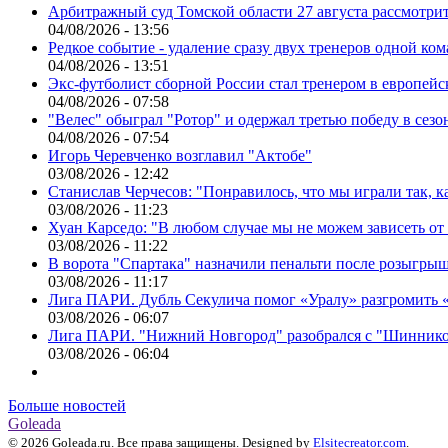
Арбитражный суд Томской области 27 августа рассмотрит
04/08/2026 - 13:56
Редкое событие - удаление сразу двух тренеров одной ко
04/08/2026 - 13:51
Экс-футболист сборной России стал тренером в европейс
04/08/2026 - 07:58
"Велес" обыграл "Ротор" и одержал третью победу в сез
04/08/2026 - 07:54
Игорь Черевченко возглавил "Актобе"
03/08/2026 - 12:42
Станислав Черчесов: "Понравилось, что мы играли так, 
03/08/2026 - 11:23
Хуан Карседо: "В любом случае мы не можем зависеть от
03/08/2026 - 11:22
В ворота "Спартака" назначили пенальти после розыгрыш
03/08/2026 - 11:17
Лига ПАРИ. Дубль Секулича помог «Уралу» разгромить
03/08/2026 - 06:07
Лига ПАРИ. "Нижний Новгород" разобрался с "Шинник
03/08/2026 - 06:04
Больше новостей
Goleada
© 2026 Goleada.ru. Все права защищены. Designed by
Elsitecreator.com
.