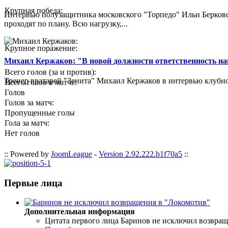
Крупная победа:
Интервью полузащитника московского "Торпедо" Ильи Берковс
проходят по плану. Всю нагрузку,...
Крупное поражение:
Михаил Кержаков: "В новой должности ответственность н
Всего голов (за и против):
Тренер вратарей "Зенита" Михаил Кержаков в интервью клубной
Всего голов в матче:
Голов
Голов за матч:
Пропущенные голы
Гола за матч:
Нет голов
:: Powered by
JoomLeague
-
Version 2.92.222.b1f70a5
::
Первые лица
Дополнительная информация
Цитата первого лица
Баринов не исключил возвращ