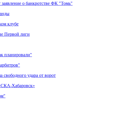
 заявление о банкротстве ФК "Томь"
манды
ком клубе
оне Первой лиги
как планировали"
 арбитров"
а свободного удара от ворот
 «СКА-Хабаровск»
ом"