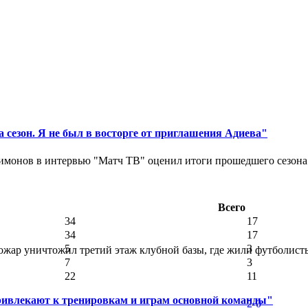
 сезон. Я не был в восторге от приглашения Адиева"
монов в интервью "Матч ТВ" оценил итоги прошедшего сезона д
Всего
34
17
34
17
5
3
ар уничтожил третий этаж клубной базы, где жили футболисты. 
7
3
22
11
ривлекают к тренировкам и играм основной команды"
2-0