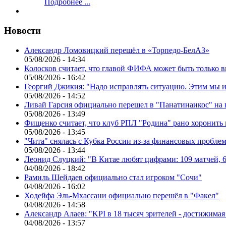
Подробнее ...
Новости
Александр Ломовицкий перешёл в «Торпедо-БелАЗ»
05/08/2026 - 14:34
Колосков считает, что главой ФИФА может быть только 
05/08/2026 - 16:42
Георгий Джикия: "Надо исправлять ситуацию. Этим мы и
05/08/2026 - 14:52
Ливай Гарсия официально перешел в "Панатинаикос" на 
05/08/2026 - 13:49
Фищенко считает, что клуб РПЛ "Родина" рано хоронить
05/08/2026 - 13:45
"Чита" снялась с Кубка России из-за финансовых пробле
05/08/2026 - 13:44
Леонид Слуцкий: "В Китае любят цифрами: 109 матчей, 6
04/08/2026 - 18:42
Рамиль Шейдаев официально стал игроком "Сочи"
04/08/2026 - 16:02
Ходейфа Эль-Мхассани официально перешёл в "Факел"
04/08/2026 - 14:58
Александр Алаев: "KPI в 18 тысяч зрителей - достижимая
04/08/2026 - 13:57