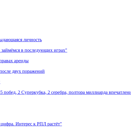
выдающаяся личность
 займёмся в последующих играх"
правах аренды
 после двух поражений
м
5 побед, 2 Суперкубка, 2 серебра, полтора миллиарда впечатлен
 цифра. Интерес к РПЛ растёт"