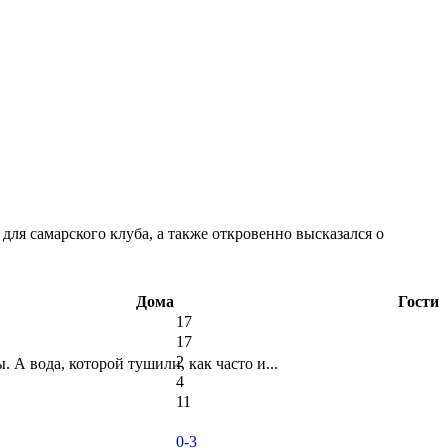
ля самарского клуба, а также откровенно высказался о
Дома
Гости
17
17
2
А вода, которой тушили, как часто и...
4
11
0-3