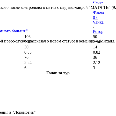
Чайка
кого после контрольного матча с медиакомандой "МАТЧ ТВ" (9
-
Факел
0-6
Чайка
-
амного больше"
Ротор
106
50
 пресс-службе рассказал о новом статусе в команде.— Михаил, к
3.12
2.94
30
14
0.88
0.82
76
36
2.24
2.12
6
3
Голов за тур
ения в "Локомотив"