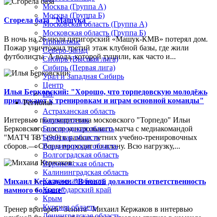
Москва (Группа А)
Москва (Группа Б)
Сгорела база "Машука"
Московская область (Группа А)
Московская область (Группа Б)
В ночь на 26 июля пятигорский «Машук-КМВ» потерял дом.
Приволжье
Пожар уничтожил третий этаж клубной базы, где жили
Северо-Запад
футболисты. А вода, которой тушили, как часто и...
Сибирь (Высшая лига)
Сибирь (Первая лига)
Урал и Западная Сибирь
Центр
Илья Берковский: "Хорошо, что торпедовскую молодёжь
Юг
привлекают к тренировкам и играм основной команды"
Регионы
Астраханская область
Интервью полузащитника московского "Торпедо" Ильи
Башкортостан
Берковского после контрольного матча с медиакомандой
Белгородская область
"МАТЧ ТВ" (9:0) в рамках летних учебно-тренировочных
Брянская область
сборов.— Сборы проходят по плану. Всю нагрузку,...
Владимирская область
Волгоградская область
Воронежская область
Калининградская область
Калужская область
Михаил Кержаков: "В новой должности ответственность
Краснодарский край
намного больше"
Крым
Курская область
Тренер вратарей "Зенита" Михаил Кержаков в интервью
Ленинградская область