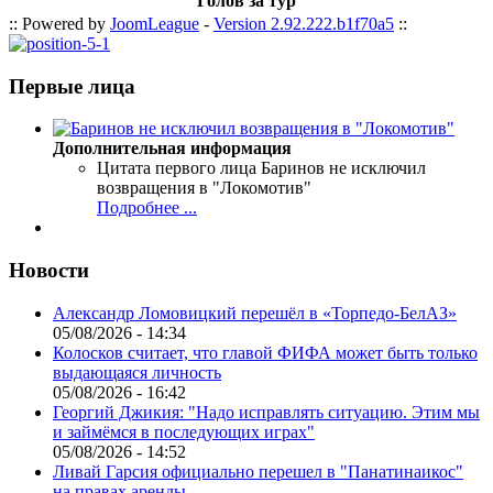
Голов за тур
:: Powered by
JoomLeague
-
Version 2.92.222.b1f70a5
::
Первые лица
Дополнительная информация
Цитата первого лица
Баринов не исключил
возвращения в "Локомотив"
Подробнее ...
Новости
Александр Ломовицкий перешёл в «Торпедо-БелАЗ»
05/08/2026 - 14:34
Колосков считает, что главой ФИФА может быть только
выдающаяся личность
05/08/2026 - 16:42
Георгий Джикия: "Надо исправлять ситуацию. Этим мы
и займёмся в последующих играх"
05/08/2026 - 14:52
Ливай Гарсия официально перешел в "Панатинаикос"
на правах аренды