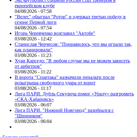
Экс-футболист сборной России стал тренером в
европейском клубе
04/08/2026 - 07:58
"Велес" обыграл "Ротор" и одержал третью победу в
сезоне Первой лиги
04/08/2026 - 07:54
Игорь Черевченко возглавил "Актобе"
03/08/2026 - 12:42
Станислав Черчесов: "Понравилось, что мы играли так,
как планировали"
03/08/2026 - 11:23
Хуан Карседо: "В любом случае мы не можем зависеть
от арбитров"
03/08/2026 - 11:22
В ворота "Спартака" назначили пенальти после
розыгрыша свободного удара от ворот
03/08/2026 - 11:17
Лига ПАРИ. Дубль Секулича помог «Уралу» разгромить
«СКА-Хабаровск»
03/08/2026 - 06:07
Лига ПАРИ. "Нижний Новгород" разобрался с
"Шинником"
03/08/2026 - 06:04