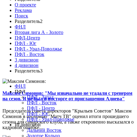
О проекте
Реклама
Поиск
Разделитель2
ФНЛ
Вторая лига А - Золото
ПФЛ-Центр
ПФЛ - Юг
ПФЛ - Урал-Поволжье
ПФЛ - Восток
3 дивизион
4 дивизион
Разделитель3
ФНЛ
ПФЛ
Максим Симонов: "Мы изначально не угадали с тренером
ПФЛ - Запад
на сезон. Я не был в восторге от приглашения Адиева"
ПФЛ - Восток
ПФЛ - Центр
Председатель совета директоров "Крыльев Советов" Максим
ПФЛ - Юг
Симонов в интервью "Матч ТВ" оценил итоги прошедшего
ПФЛ - Урал-Поволжье
сезона для самарского клуба, а также откровенно высказался о
III дивизион
кадровой ошибке...
Дальний Восток
Золотое Кольцо