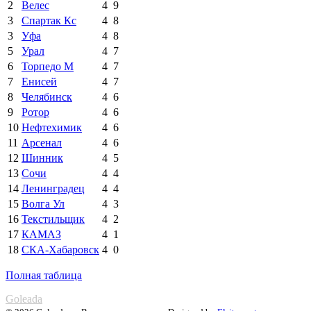
2
Велес
4
9
3
Спартак Кс
4
8
3
Уфа
4
8
5
Урал
4
7
6
Торпедо М
4
7
7
Енисей
4
7
8
Челябинск
4
6
9
Ротор
4
6
10
Нефтехимик
4
6
11
Арсенал
4
6
12
Шинник
4
5
13
Сочи
4
4
14
Ленинградец
4
4
15
Волга Ул
4
3
16
Текстильщик
4
2
17
КАМАЗ
4
1
18
СКА-Хабаровск
4
0
Полная таблица
Goleada