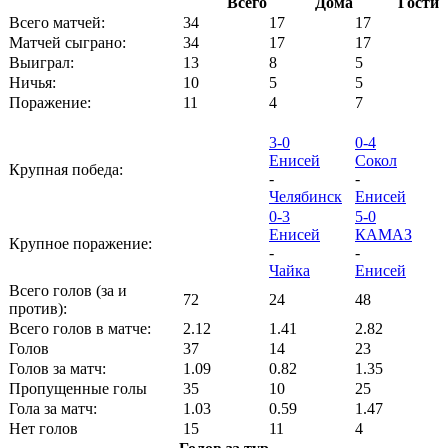
Всего
Дома
Гости
Всего матчей:
34
17
17
Матчей сыграно:
34
17
17
Выиграл:
13
8
5
Ничья:
10
5
5
Поражение:
11
4
7
3-0
0-4
Енисей
Сокол
Крупная победа:
-
-
Челябинск
Енисей
0-3
5-0
Енисей
КАМАЗ
Крупное поражение:
-
-
Чайка
Енисей
Всего голов (за и
72
24
48
против):
Всего голов в матче:
2.12
1.41
2.82
Голов
37
14
23
Голов за матч:
1.09
0.82
1.35
Пропущенные голы
35
10
25
Гола за матч:
1.03
0.59
1.47
Нет голов
15
11
4