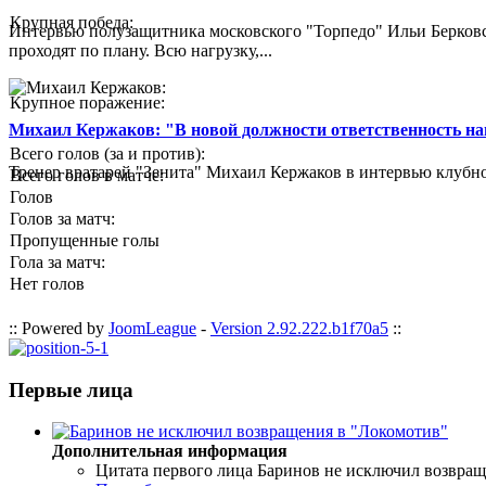
Крупная победа:
Интервью полузащитника московского "Торпедо" Ильи Берковс
проходят по плану. Всю нагрузку,...
Крупное поражение:
Михаил Кержаков: "В новой должности ответственность н
Всего голов (за и против):
Тренер вратарей "Зенита" Михаил Кержаков в интервью клубной
Всего голов в матче:
Голов
Голов за матч:
Пропущенные голы
Гола за матч:
Нет голов
:: Powered by
JoomLeague
-
Version 2.92.222.b1f70a5
::
Первые лица
Дополнительная информация
Цитата первого лица
Баринов не исключил возвращ