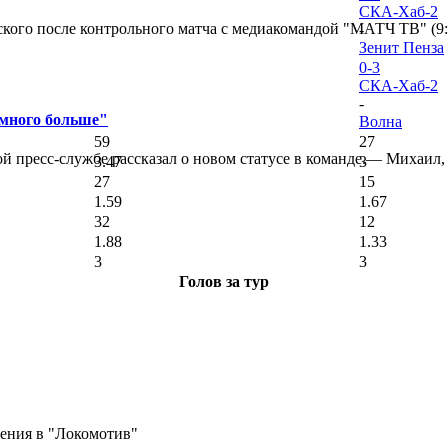
СКА-Хаб-2
кого после контрольного матча с медиакомандой "МАТЧ ТВ" (9
-
Зенит Пенза
0-3
СКА-Хаб-2
-
амного больше"
Волна
59
27
 пресс-службе рассказал о новом статусе в команде.— Михаил, к
3.47
3
27
15
1.59
1.67
32
12
1.88
1.33
3
3
Голов за тур
ения в "Локомотив"