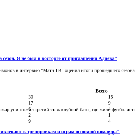
 сезон. Я не был в восторге от приглашения Адиева"
монов в интервью "Матч ТВ" оценил итоги прошедшего сезона д
Всего
30
15
17
9
6
4
ар уничтожил третий этаж клубной базы, где жили футболисты. 
2
1
9
4
ривлекают к тренировкам и играм основной команды"
5-0