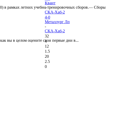
Квант
:0) в рамках летних учебно-тренировочных сборов.— Сборы
-
СКА-Хаб-2
4-0
Металлург Лп
-
СКА-Хаб-2
32
ак вы в целом оцените свои первые дни в...
4
12
1.5
20
2.5
0