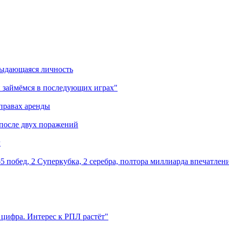
выдающаяся личность
 займёмся в последующих играх"
правах аренды
 после двух поражений
м
5 побед, 2 Суперкубка, 2 серебра, полтора миллиарда впечатлен
 цифра. Интерес к РПЛ растёт"