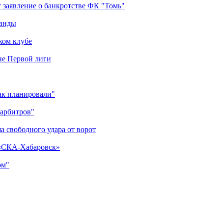
 заявление о банкротстве ФК "Томь"
манды
ком клубе
оне Первой лиги
как планировали"
 арбитров"
а свободного удара от ворот
 «СКА-Хабаровск»
ом"