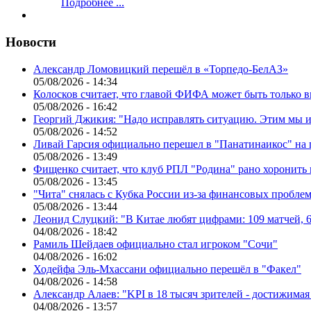
Подробнее ...
Новости
Александр Ломовицкий перешёл в «Торпедо-БелАЗ»
05/08/2026 - 14:34
Колосков считает, что главой ФИФА может быть только 
05/08/2026 - 16:42
Георгий Джикия: "Надо исправлять ситуацию. Этим мы и
05/08/2026 - 14:52
Ливай Гарсия официально перешел в "Панатинаикос" на 
05/08/2026 - 13:49
Фищенко считает, что клуб РПЛ "Родина" рано хоронить
05/08/2026 - 13:45
"Чита" снялась с Кубка России из-за финансовых пробле
05/08/2026 - 13:44
Леонид Слуцкий: "В Китае любят цифрами: 109 матчей, 6
04/08/2026 - 18:42
Рамиль Шейдаев официально стал игроком "Сочи"
04/08/2026 - 16:02
Ходейфа Эль-Мхассани официально перешёл в "Факел"
04/08/2026 - 14:58
Александр Алаев: "KPI в 18 тысяч зрителей - достижимая
04/08/2026 - 13:57