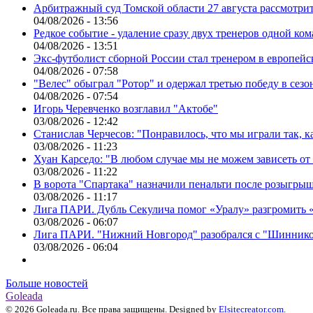
Арбитражный суд Томской области 27 августа рассмотрит
04/08/2026 - 13:56
Редкое событие - удаление сразу двух тренеров одной ко
04/08/2026 - 13:51
Экс-футболист сборной России стал тренером в европейс
04/08/2026 - 07:58
"Велес" обыграл "Ротор" и одержал третью победу в сез
04/08/2026 - 07:54
Игорь Черевченко возглавил "Актобе"
03/08/2026 - 12:42
Станислав Черчесов: "Понравилось, что мы играли так, 
03/08/2026 - 11:23
Хуан Карседо: "В любом случае мы не можем зависеть от
03/08/2026 - 11:22
В ворота "Спартака" назначили пенальти после розыгрыш
03/08/2026 - 11:17
Лига ПАРИ. Дубль Секулича помог «Уралу» разгромить
03/08/2026 - 06:07
Лига ПАРИ. "Нижний Новгород" разобрался с "Шинник
03/08/2026 - 06:04
Больше новостей
Goleada
© 2026 Goleada.ru. Все права защищены. Designed by
Elsitecreator.com
.