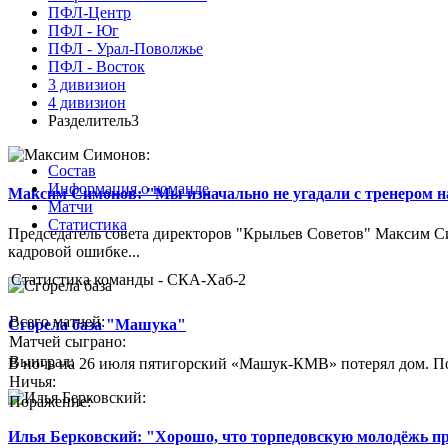
ПФЛ-Центр
ПФЛ - Юг
ПФЛ - Урал-Поволжье
ПФЛ - Восток
3 дивизион
4 дивизион
Разделитель3
Состав
Информация о команде
Максим Симонов: "Мы изначально не угадали с тренером на
Матчи
Статистика
Председатель совета директоров "Крыльев Советов" Максим Си
кадровой ошибке...
Статистика команды - СКА-Хаб-2
Всего матчей:
Сгорела база "Машука"
Матчей сыграно:
Выиграл:
В ночь на 26 июля пятигорский «Машук-КМВ» потерял дом. Пож
Ничья:
Поражение:
Илья Берковский: "Хорошо, что торпедовскую молодёжь п