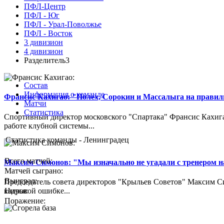
ПФЛ-Центр
ПФЛ - Юг
ПФЛ - Урал-Поволжье
ПФЛ - Восток
3 дивизион
4 дивизион
Разделитель3
Состав
Информация о команде
Франсис Кахигао: "Полех, Сорокин и Массалыга на правиль
Матчи
Статистика
Спортивный директор московского "Спартака" Франсис Кахигао
работе клубной системы...
Статистика команды - Ленинградец
Всего матчей:
Максим Симонов: "Мы изначально не угадали с тренером на
Матчей сыграно:
Выиграл:
Председатель совета директоров "Крыльев Советов" Максим Си
Ничья:
кадровой ошибке...
Поражение: