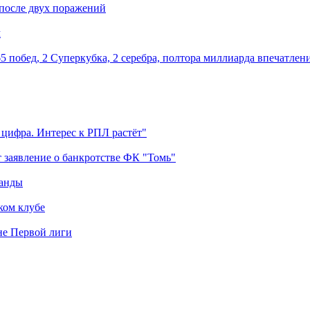
 после двух поражений
м
5 побед, 2 Суперкубка, 2 серебра, полтора миллиарда впечатлен
 цифра. Интерес к РПЛ растёт"
 заявление о банкротстве ФК "Томь"
манды
ком клубе
оне Первой лиги