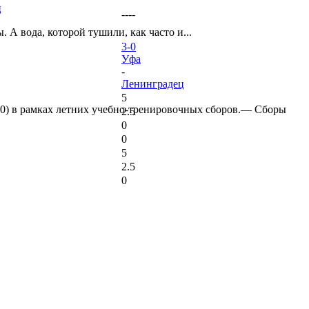
ц
----
А вода, которой тушили, как часто и...
3-0
Уфа
-
Ленинградец
5
:0) в рамках летних учебно-тренировочных сборов.— Сборы
2.5
0
0
5
2.5
0