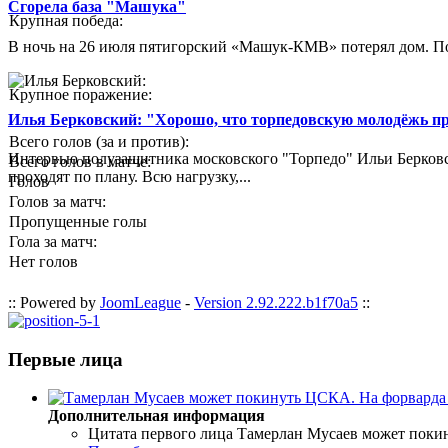
Сгорела база "Машука"
Крупная победа:
В ночь на 26 июля пятигорский «Машук-КМВ» потерял дом. Пож
Крупное поражение:
Илья Берковский: "Хорошо, что торпедовскую молодёжь п
Всего голов (за и против):
Интервью полузащитника московского "Торпедо" Ильи Берковс
Всего голов в матче:
проходят по плану. Всю нагрузку,...
Голов
Голов за матч:
Пропущенные голы
Гола за матч:
Нет голов
:: Powered by
JoomLeague
-
Version 2.92.222.b1f70a5
::
Первые лица
Дополнительная информация
Цитата первого лица
Тамерлан Мусаев может поки