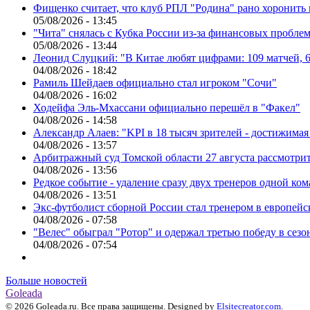
Фищенко считает, что клуб РПЛ "Родина" рано хоронить
05/08/2026 - 13:45
"Чита" снялась с Кубка России из-за финансовых пробле
05/08/2026 - 13:44
Леонид Слуцкий: "В Китае любят цифрами: 109 матчей, 6
04/08/2026 - 18:42
Рамиль Шейдаев официально стал игроком "Сочи"
04/08/2026 - 16:02
Ходейфа Эль-Мхассани официально перешёл в "Факел"
04/08/2026 - 14:58
Александр Алаев: "KPI в 18 тысяч зрителей - достижимая
04/08/2026 - 13:57
Арбитражный суд Томской области 27 августа рассмотрит
04/08/2026 - 13:56
Редкое событие - удаление сразу двух тренеров одной ко
04/08/2026 - 13:51
Экс-футболист сборной России стал тренером в европейс
04/08/2026 - 07:58
"Велес" обыграл "Ротор" и одержал третью победу в сез
04/08/2026 - 07:54
Больше новостей
Goleada
© 2026 Goleada.ru. Все права защищены. Designed by
Elsitecreator.com
.