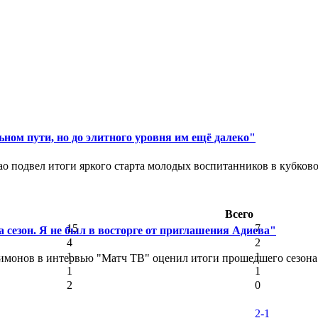
ном пути, но до элитного уровня им ещё далеко"
 подвел итоги яркого старта молодых воспитанников в кубковом
Всего
15
7
 сезон. Я не был в восторге от приглашения Адиева"
4
2
1
1
монов в интервью "Матч ТВ" оценил итоги прошедшего сезона д
1
1
2
0
2-1