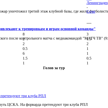
Ленинграде
-
ар уничтожил третий этаж клубной базы, где жили футболисты. 
Сочи
----
ривлекают к тренировкам и играм основной команды"
8
3
кого после контрольного матча с медиакомандой "МАТЧ ТВ" (9
2
1.5
2
2
0.5
1
6
1
1.5
0.5
1
1
Голов за тур
нуть ЦСКА. На форварда претендуют три клуба РПЛ