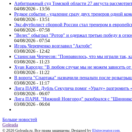
Арбитражный суд Томской области 27 августа рассмотрит
04/08/2026 - 13:56
Редкое событие - удаление сразу двух тренеров одной ко
04/08/2026 - 13:51
Экс-футболист сборной России стал тренером в европейс
04/08/2026 - 07:58
"Велес" обыграл "Ротор" и одержал третью победу в сез
04/08/2026 - 07:54
Игорь Черевченко возглавил "Актобе"
03/08/2026 - 12:42
Станислав Черчесов: "Понравилось, что мы играли так, 
03/08/2026 - 11:23
Хуан Карседо: "В любом случае мы не можем зависеть от
03/08/2026 - 11:22
В ворота "Спартака" назначили пенальти после розыгрыш
03/08/2026 - 11:17
Лига ПАРИ. Дубль Секулича помог «Уралу» разгромить
03/08/2026 - 06:07
Лига ПАРИ. "Нижний Новгород" разобрался с "Шинник
03/08/2026 - 06:04
Больше новостей
Goleada
© 2026 Goleada.ru. Все права защищены. Designed by
Elsitecreator.com
.