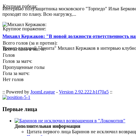
Крупная победа:
Интервью полузащитника московского "Торпедо" Ильи Берковс
проходят по плану. Всю нагрузку,...
Крупное поражение:
Михаил Кержаков: "В новой должности ответственность н
Всего голов (за и против):
Тренер вратарей "Зенита" Михаил Кержаков в интервью клубной
Всего голов в матче:
Голов
Голов за матч:
Пропущенные голы
Гола за матч:
Нет голов
:: Powered by
JoomLeague
-
Version 2.92.222.b1f70a5
::
Первые лица
Дополнительная информация
Цитата первого лица
Баринов не исключил возвращ