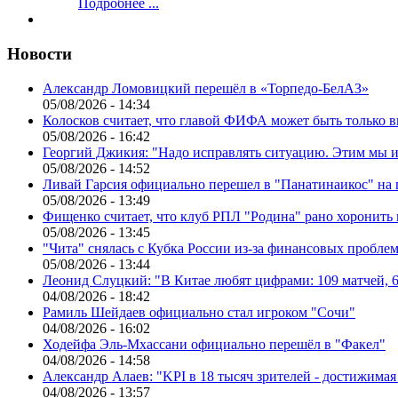
Подробнее ...
Новости
Александр Ломовицкий перешёл в «Торпедо-БелАЗ»
05/08/2026 - 14:34
Колосков считает, что главой ФИФА может быть только 
05/08/2026 - 16:42
Георгий Джикия: "Надо исправлять ситуацию. Этим мы и
05/08/2026 - 14:52
Ливай Гарсия официально перешел в "Панатинаикос" на 
05/08/2026 - 13:49
Фищенко считает, что клуб РПЛ "Родина" рано хоронить
05/08/2026 - 13:45
"Чита" снялась с Кубка России из-за финансовых пробле
05/08/2026 - 13:44
Леонид Слуцкий: "В Китае любят цифрами: 109 матчей, 6
04/08/2026 - 18:42
Рамиль Шейдаев официально стал игроком "Сочи"
04/08/2026 - 16:02
Ходейфа Эль-Мхассани официально перешёл в "Факел"
04/08/2026 - 14:58
Александр Алаев: "KPI в 18 тысяч зрителей - достижимая
04/08/2026 - 13:57