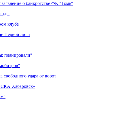
 заявление о банкротстве ФК "Томь"
манды
ком клубе
оне Первой лиги
как планировали"
 арбитров"
а свободного удара от ворот
 «СКА-Хабаровск»
ом"