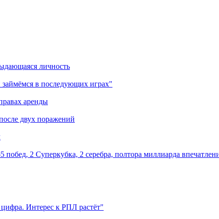
выдающаяся личность
 займёмся в последующих играх"
правах аренды
 после двух поражений
м
5 побед, 2 Суперкубка, 2 серебра, полтора миллиарда впечатлен
 цифра. Интерес к РПЛ растёт"