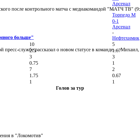
Арсенал
кого после контрольного матча с медиакомандой "МАТЧ ТВ" (9
-
Торпедо М
0-1
Арсенал
-
амного больше"
Нефтехимик
10
5
 пресс-службе рассказал о новом статусе в команде.— Михаил, к
2.5
1.67
3
3
0.75
1
7
2
1.75
0.67
1
1
Голов за тур
ения в "Локомотив"