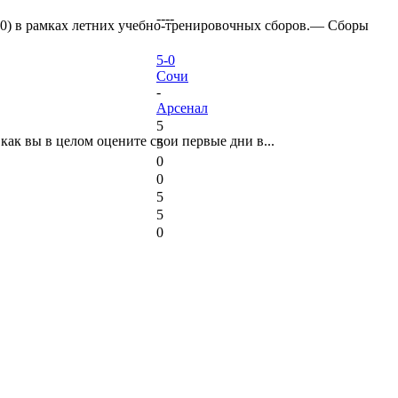
----
:0) в рамках летних учебно-тренировочных сборов.— Сборы
5-0
Сочи
-
Арсенал
5
ак вы в целом оцените свои первые дни в...
5
0
0
5
5
0