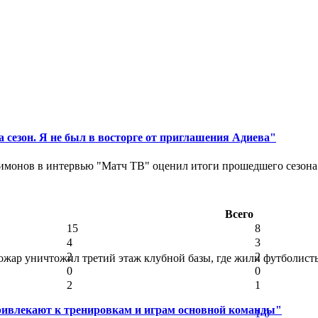
 сезон. Я не был в восторге от приглашения Адиева"
монов в интервью "Матч ТВ" оценил итоги прошедшего сезона д
Всего
15
8
4
3
2
2
ар уничтожил третий этаж клубной базы, где жили футболисты. 
0
0
2
1
ривлекают к тренировкам и играм основной команды"
1-0