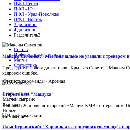
ПФЛ-Центр
ПФЛ - Юг
ПФЛ - Урал-Поволжье
ПФЛ - Восток
3 дивизион
4 дивизион
Разделитель3
Состав
Информация о команде
Максим Симонов: "Мы изначально не угадали с тренером на
Матчи
Статистика
Председатель совета директоров "Крыльев Советов" Максим Си
кадровой ошибке...
Статистика команды - Арсенал
Всего матчей:
Сгорела база "Машука"
Матчей сыграно:
Выиграл:
В ночь на 26 июля пятигорский «Машук-КМВ» потерял дом. Пож
Ничья:
Поражение:
Илья Берковский: "Хорошо, что торпедовскую молодёжь п