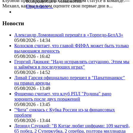
клубной пресс-службе рассказал о новом статусе в команде.—
возвращения в "Локомотив"
Михаил, как вы в целом оцените свои первые дни в...
Подробнее ...
Новости
Александр Ломовицкий перешёл в «Торпедо-БелАЗ»
05/08/2026 - 14:34
Колосков считает, что главой ФИФА может быть только
выдающаяся личность
05/08/2026 - 16:42
Георгий Джикия: "Надо исправлять ситуацию. Этим мы
и займёмся в последующих играх"
05/08/2026 - 14:52
Ливай Гарсия официально перешел в "Панатинаикос"
на правах аренды
05/08/2026 - 13:49
Фищенко считает, что клуб РПЛ "Родина" рано
хоронить после двух поражений
05/08/2026 - 13:45
"Чита" снялась с Кубка России из-за финансовых
проблем
05/08/2026 - 13:44
Леонид Слуцкий: "В Китае любят цифрами: 109 матчей,
65 побед, 2 Суперкубка, 2 серебра, полтора миллиарда