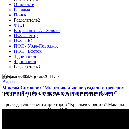
О проекте
Реклама
Поиск
Разделитель2
ФНЛ
Вторая лига А - Золото
ПФЛ-Центр
ПФЛ - Юг
ПФЛ - Урал-Поволжье
ПФЛ - Восток
3 дивизион
4 дивизион
Разделитель3
Вторник, 31 Март 2026 11:17
Видео
Максим Симонов: "Мы изначально не угадали с тренером
ТОРПЕДО - СКА-ХАБАРОВСК 4:1
на сезон. Я не был в восторге от приглашения Адиева"
Председатель совета директоров "Крыльев Советов" Максим
Симонов в интервью "Матч ТВ" оценил итоги прошедшего
сезона для самарского клуба, а также откровенно высказался о
кадровой ошибке...