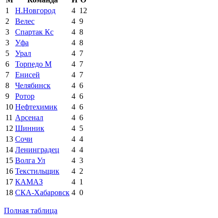
1
Н.Новгород
4
12
2
Велес
4
9
3
Спартак Кс
4
8
3
Уфа
4
8
5
Урал
4
7
6
Торпедо М
4
7
7
Енисей
4
7
8
Челябинск
4
6
9
Ротор
4
6
10
Нефтехимик
4
6
11
Арсенал
4
6
12
Шинник
4
5
13
Сочи
4
4
14
Ленинградец
4
4
15
Волга Ул
4
3
16
Текстильщик
4
2
17
КАМАЗ
4
1
18
СКА-Хабаровск
4
0
Полная таблица