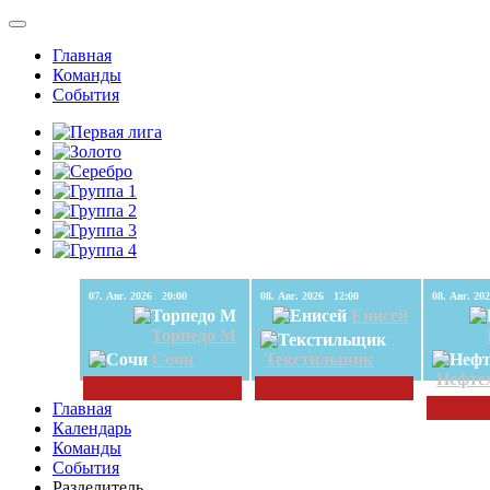
Главная
Команды
События
07. Авг. 2026 20:00
08. Авг. 2026 12:00
Енисей
Торпедо М
Сочи
Текстильщик
Нефте
Главная
Календарь
Команды
События
Разделитель